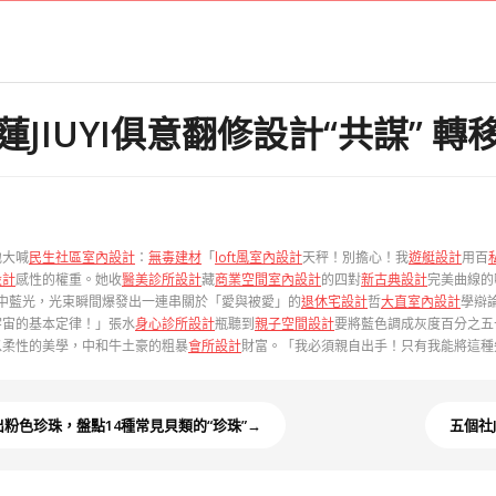
JIUYI俱意翻修設計“共謀” 
地大喊
民生社區室內設計
：
無毒建材
「
loft風室內設計
天秤！別擔心！我
遊艇設計
用百
設計
感性的權重。她收
醫美診所設計
藏
商業空間室內設計
的四對
新古典設計
完美曲線的
中藍光，光束瞬間爆發出一連串關於「愛與被愛」的
退休宅設計
哲
大直室內設計
學辯
宇宙的基本定律！」張水
身心診所設計
瓶聽到
親子空間設計
要將藍色調成灰度百分之五
以柔性的美學，中和牛土豪的粗暴
會所設計
財富。「我必須親自出手！只有我能將這種
出粉色珍珠，盤點14種常見貝類的“珍珠”→
五個社