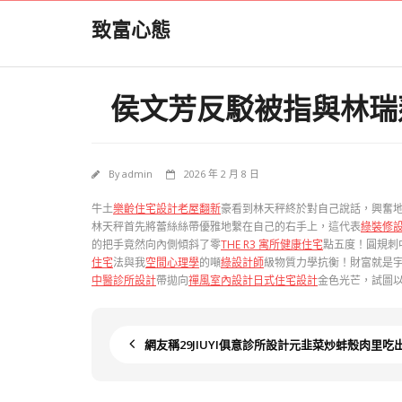
Skip
致富心態
to
content
侯文芳反駁被指與林瑞蓮
By
admin
2026 年 2 月 8 日
牛土
樂齡住宅設計
老屋翻新
豪看到林天秤終於對自己說話，興奮
林天秤首先將蕾絲絲帶優雅地繫在自己的右手上，這代表
綠裝修
的把手竟然向內側傾斜了零
THE R3 寓所
健康住宅
點五度！圓規刺
住宅
法與我
空間心理學
的噸
綠設計師
級物質力學抗衡！財富就是
中醫診所設計
帶拋向
禪風室內設計
日式住宅設計
金色光芒，試圖
網友稱29JIUYI俱意診所設計元韭菜炒蚌殼肉里吃