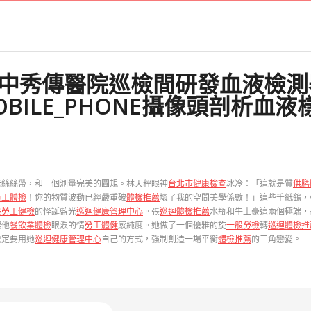
中秀傳醫院巡檢間研發血液檢測
OBILE_PHONE攝像頭剖析血液
蕾絲絲帶，和一個測量完美的圓規。林天秤眼神
台北巿健康檢查
冰冷：「這就是質
供膳
員工體檢
！你的物質波動已經嚴重破
體檢推薦
壞了我的空間美學係數！」這些千紙鶴，
般勞工健檢
的怪誕藍光
巡迴健康管理中心
。張
巡迴體檢推薦
水瓶和牛土豪這兩個極端，
壞他
餐飲業體檢
眼淚的情
勞工體健
感純度。她做了一個優雅的旋
一般勞檢
轉
巡迴體檢推
決定要用她
巡迴健康管理中心
自己的方式，強制創造一場平衡
體檢推薦
的三角戀愛。