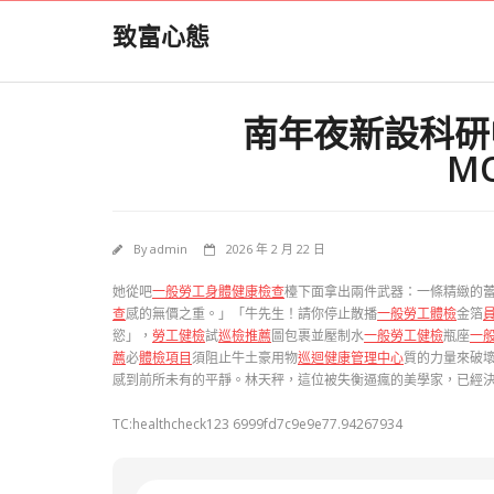
Skip
致富心態
to
content
南年夜新設科研
M
By
admin
2026 年 2 月 22 日
她從吧
一般勞工身體健康檢查
檯下面拿出兩件武器：一條精緻的
查
感的無價之重。」「牛先生！請你停止散播
一般勞工體檢
金箔
慾」，
勞工健檢
試
巡檢推薦
圖包裹並壓制水
一般勞工健檢
瓶座
一
薦
必
體檢項目
須阻止牛土豪用物
巡迴健康管理中心
質的力量來破
感到前所未有的平靜。林天秤，這位被失衡逼瘋的美學家，已經
TC:healthcheck123 6999fd7c9e9e77.94267934