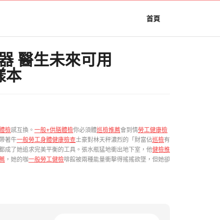
首頁
器 醫生未來可用
樣本
體檢
感互換。
一般+供膳體檢
你必須體
巡檢推薦
會到情
勞工健康檢
帶著牛
一般勞工身體健康檢查
土豪對林天秤濃烈的「財富佔
巡檢
有
都成了她追求完美平衡的工具。張水瓶猛地衝出地下室，他
健檢推
薦
，她的咖
一般勞工健檢
啡館被兩種能量衝擊得搖搖欲墜，但她卻