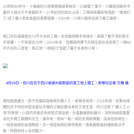
20世紀80年月，十幾歲的川哥隨著親戚學抹灰，23歲娶了妻子，川嫂感到跟有手
藝的人過日子不會餓肚子。21世紀初的西北沿海，工場與高樓拔地而起，“進城打
工”成了農人發家致富的重要道路。2003年，川哥川嫂參加南下務工雄師。
兩口兒在福建租住10平方米的工棚、在地面爬腳手架抹灰，建築了數不清的摩天
年夜樓，一干就是近20年。2016年末，佳耦倆用攢下的錢全款在老家買了一個80
平方米的三居室，真正用“一把砌刀”筑起了屬于本身的小家。
4月29日，何川在位于四川省達州高新區的某工地上唱工。新華社記者 王曦 攝
做短錄像播主，對于拍攝前提無限的農人工，更需求保持。2018年頭，從事自媒
體的兒子何松林提出愛玩手機的父親記載本身的工地生涯，何川注冊了“農人工川
哥”的賬號。川哥的流量從未迸發式增加過，后臺數據剖析顯示，其粉絲組成重要
為在外務工群體和先生。幾年來，粉絲一點一滴的支撐和激勵，成為他而現在，
一個是無限的金錢物慾，另一個是無限的單戀傻氣，兩者都極端到讓她無法平
衡。終極保持上去的動力。