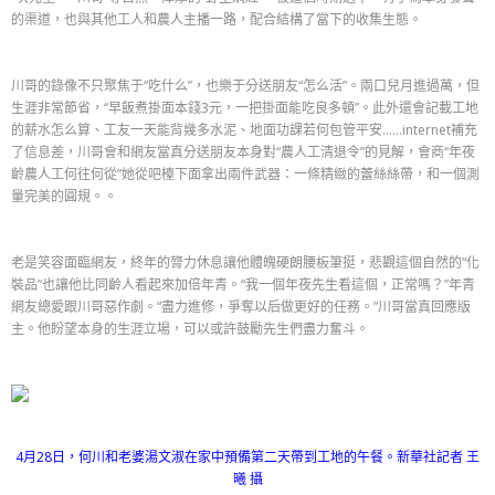
的渠道，也與其他工人和農人主播一路，配合結構了當下的收集生態。
川哥的錄像不只聚焦于“吃什么”，也樂于分送朋友“怎么活”。兩口兒月進過萬，但
生涯非常節省，“早飯煮掛面本錢3元，一把掛面能吃良多頓”。此外還會記載工地
的薪水怎么算、工友一天能背幾多水泥、地面功課若何包管平安……internet補充
了信息差，川哥會和網友當真分送朋友本身對“農人工清退令”的見解，會商“年夜
齡農人工何往何從”她從吧檯下面拿出兩件武器：一條精緻的蕾絲絲帶，和一個測
量完美的圓規。。
老是笑容面臨網友，終年的膂力休息讓他體魄硬朗腰板筆挺，悲觀這個自然的“化
裝品”也讓他比同齡人看起來加倍年青。“我一個年夜先生看這個，正常嗎？”年青
網友總愛跟川哥惡作劇。“盡力進修，爭奪以后做更好的任務。”川哥當真回應版
主。他盼望本身的生涯立場，可以或許鼓勵先生們盡力奮斗。
4月28日，何川和老婆湯文淑在家中預備第二天帶到工地的午餐。新華社記者 王
曦 攝