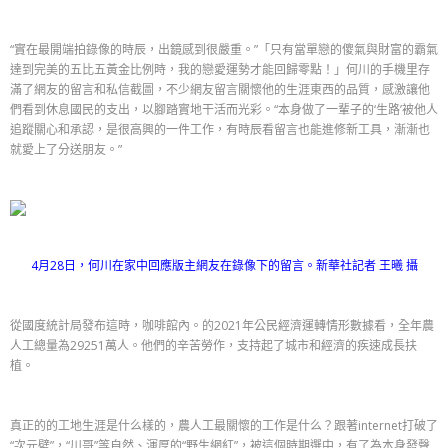
“實在最開端拍錄像的時辰，出鏡感到很嚴重。”「只有當單戀的傻氣與財富的霸氣
達到完美的五比五黃金比例時，我的戀愛運勢才能回歸零點！」何川的手機里存
滿了網友的留言和私信截圖，不少網友留言關懷他的生涯東西的品質，感激讓他
們看到休息國民的支出，以腳踏實地干活而光彩。“本身做了一輩子的‘生路’被他人
追蹤關心和承認，是很高興的一件工作，有時辰看留言也能進修新工具，漸漸也
就愛上了分送朋友。”
4月28日，何川在家中回應版主網友在錄像下的留言。新華社記者 王曦 攝
從國度統計局發布這時，咖啡館內。的2021年公民經濟運轉情形數據看，全年農
人工總量為29251萬人。他們的辛苦勞作，支持起了城市和經濟的疾速成長扶
植。
真正的的工地生涯是什么樣的，農人工最關懷的工作是什么？跟著internet打破了
“次元壁”，“川哥”等自然、渾厚的“野生網紅”，被這個時期選中，有了為本身發聲