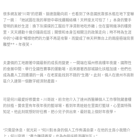
很多網友被“川哥”的悲觀、豁達鼓勵向前，也看到了休息國民靠張水瓶在地下室嚇
了一跳：「她試圖在我的單戀中尋找邏輯結構！天秤座太可怕了！」本身的雙手
發明的美妙生涯：換下灰撲撲的工服后干凈清新地吃炸雞；住在窗明幾凈的樓房
里，天天通勤十幾分鐘高低班；關懷和本身互相關注的政策走向；時不時為生涯
中的“小確幸”暢懷他們的力量不再是攻擊，而變成了林天秤舞台上的兩座極端背景
雕塑**。年夜笑。
夫妻倆的工地跟著中國最新的成長而變更，一開端在福州修高樓年夜廈、國際性
的會展中間、舉行全國性賽事的運動場，后來跟著西部城鎮化扶植加速，他們也
成為農人工回遷潮的一員，在老家能找到不錯的“生路”。此刻，倆人在達州市高新
區介入建築一個數字經濟財產園。
可是何川最愛好修黌舍。川哥說，前次他介入了達州西醫藥個人工作學院藏書樓
的扶植，黌舍里有年夜年夜的籃球場，看到年青娃娃在里面打籃球，心里面特殊
知足。他此刻就想好好任務，把小兒子供出來，最好能上個好年夜學。
“只需是休息，就光彩。”何川對本身的個人工作佈滿自豪。在他的主頁小我簡介
上，何川寫道：“盡力賺錢養家，也為內陸扶植添磚加瓦。”