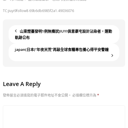
TC:jiuyi9follow8 69b6db6985f2a1.49036076
山東煙臺發明1例無癥狀JIUYI俱意豪宅設計沾染者，運動
軌跡公布
japan(日本)“年夜米荒”再敲全球食糧專包養心得平安警鐘
Leave A Reply
發佈留言必須填寫的電子郵件地址不會公開。
必填欄位標示為
*