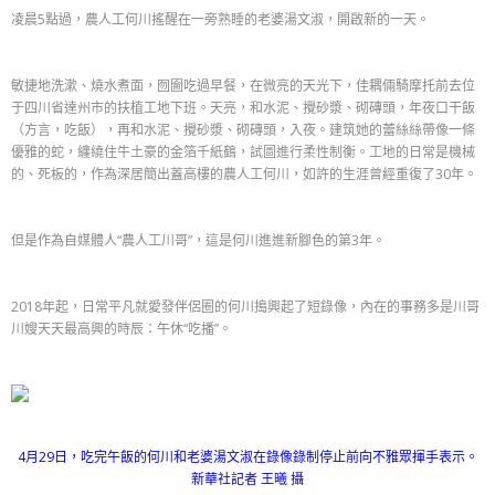
凌晨5點過，農人工何川搖醒在一旁熟睡的老婆湯文淑，開啟新的一天。
敏捷地洗漱、燒水煮面，囫圇吃過早餐，在微亮的天光下，佳耦倆騎摩托前去位
于四川省達州市的扶植工地下班。天亮，和水泥、攪砂漿、砌磚頭，年夜口干飯
（方言，吃飯），再和水泥、攪砂漿、砌磚頭，入夜。建筑她的蕾絲絲帶像一條
優雅的蛇，纏繞住牛土豪的金箔千紙鶴，試圖進行柔性制衡。工地的日常是機械
的、死板的，作為深居簡出蓋高樓的農人工何川，如許的生涯曾經重復了30年。
但是作為自媒體人“農人工川哥”，這是何川進進新腳色的第3年。
2018年起，日常平凡就愛發伴侶圈的何川搗興起了短錄像，內在的事務多是川哥
川嫂天天最高興的時辰：午休“吃播”。
4月29日，吃完午飯的何川和老婆湯文淑在錄像錄制停止前向不雅眾揮手表示。
新華社記者 王曦 攝