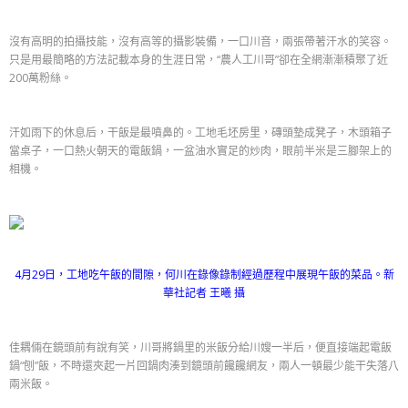
沒有高明的拍攝技能，沒有高等的攝影裝備，一口川音，兩張帶著汗水的笑容。
只是用最簡略的方法記載本身的生涯日常，“農人工川哥”卻在全網漸漸積聚了近
200萬粉絲。
汗如雨下的休息后，干飯是最噴鼻的。工地毛坯房里，磚頭墊成凳子，木頭箱子
當桌子，一口熱火朝天的電飯鍋，一盆油水實足的炒肉，眼前半米是三腳架上的
相機。
4月29日，工地吃午飯的間隙，何川在錄像錄制經過歷程中展現午飯的菜品。新
華社記者 王曦 攝
佳耦倆在鏡頭前有說有笑，川哥將鍋里的米飯分給川嫂一半后，便直接端起電飯
鍋“刨”飯，不時還夾起一片回鍋肉湊到鏡頭前饞饞網友，兩人一頓最少能干失落八
兩米飯。