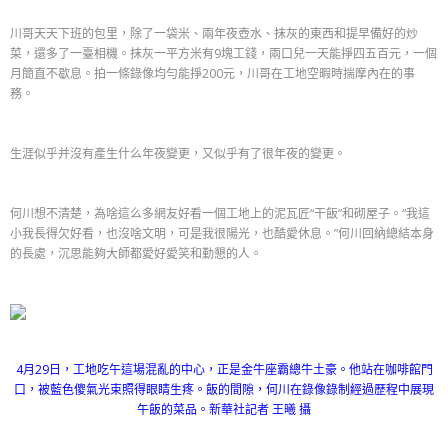
川哥天天下班的包里，除了一袋米、兩年夜壺水、抹灰的東西和提早備好的炒
菜，還多了一臺相機。抹灰一平方米有9塊工錢，兩口兒一天能掙四五百元，一個
月簡直不歇息。拍一條錄像均勻能掙200元，川哥在工地空暇時揣摩內在的事
務。
生涯似乎并沒有產生什么年夜變更，又似乎有了很年夜的變更。
何川想不清楚，為啥這么多網友好看一個工地上的泥瓦匠“干飯”和砌屋子。“我這
小我長得欠好看，也沒啥文明，可是我很陽光，也酷愛休息。”何川回納總結本身
的長處，沉思能夠大師都愛好愛笑和勤懇的人。
4月29日，工地吃午這場混亂的中心，正是金牛座霸總牛土豪。他站在咖啡館門
口，被藍色傻氣光束照得眼睛生疼。飯的間隙，何川在錄像錄制經過歷程中展現
午飯的菜品。新華社記者 王曦 攝