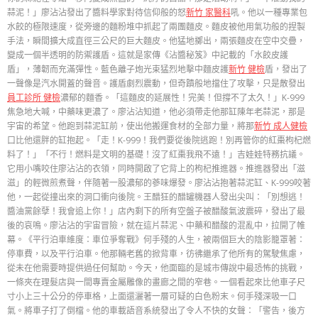
蒜泥！」廖沾沾發出了醬料學家對待信仰般的怒
新竹 家醫科
吼。他以一種專業包
水餃的極限速度，從旁邊的麵粉堆中抓起了兩團麵皮。麵皮被他用氣功般的捏製
手法，瞬間擴大成直徑三公尺的巨大麵皮。他猛地擲出，兩張麵皮在空中交疊，
變成一個半透明的防禦護盾。這就是家傳《沾醬秘笈》中記載的「水餃皮護
盾」，薄韌而充滿彈性。藍色離子炮光束猛烈地擊中麵皮護
新竹 健檢
盾，發出了
一聲像是汽水開蓋的聲音。護盾劇烈震動，但奇蹟般地擋住了攻擊，只是散發出
員工診所 健檢
濃郁的麵香。「這麵皮的延展性！完美！但撐不了太久！」K-999
焦急地大喊，中藥味更濃了。廖沾沾知道，他必須帶走他那缸陳年老蒜泥，那是
宇宙的希望。他跑到蒜泥缸前，使出他搬運食材的全部力量，將那
新竹 成人健檢
口比他還胖的缸抱起。「走！K-999！我們要從後院逃跑！別再管你的紅棗枸杞燃
料了！」「不行！燃料是文明的基礎！沒了紅棗我飛不遠！」吉娃娃特務抗議。
它用小嘴咬住廖沾沾的衣領，同時開啟了它背上的枸杞推進器。推進器發出「滋
滋」的輕微煎煮聲，伴隨著一股濃郁的蔘味爆發。廖沾沾抱著蒜泥缸、K-999咬著
他，一起從撞出來的洞口衝向後院。王醋狂的醋罐機器人發出尖叫：「別想逃！
醬油黨餘孽！我會追上你！」店內剩下的所有空盤子被醋酸氣波震碎，發出了最
後的哀鳴。廖沾沾的宇宙冒險，就在這片蒜泥、中藥和醋酸的混亂中，拉開了帷
幕。《平行泊車維度：車位爭奪戰》何手殘的人生，被兩個巨大的陰影籠罩著：
停車費，以及平行泊車。他那輛老舊的掀背車，彷彿繼承了他所有的駕駛焦慮，
從未在他需要時提供過任何幫助。今天，他面臨的是城市傳說中最恐怖的挑戰，
一條夾在理髮店與一間專賣金屬雕像的畫廊之間的窄巷。一個看起來比他車子尺
寸小上三十公分的停車格，上面還灑著一層可疑的白色粉末。何手殘深吸一口
氣。將車子打了倒檔。他的車載語音系統發出了令人不快的女聲：「警告，後方