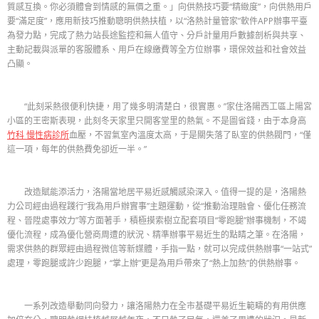
質感互換。你必須體會到情感的無價之重。」向供熱技巧要“精緻度”，向供熱用戶
要“滿足度”，應用新技巧推動聰明供熱扶植，以“洛熱計量管家”軟件APP辦事平臺
為發力點，完成了熱力站長途監控和無人值守、分戶計量用戶數據剖析與共享、
主動記載與派單的客服體系、用戶在線繳費等全方位辦事，環保效益和社會效益
凸顯。
“此刻采熱很便利快捷，用了幾多明清楚白，很實惠。”家住洛陽西工區上陽宮
小區的王密斯表現，此刻冬天家里只開客堂里的熱氣。不是圖省錢，由于本身高
竹科 慢性病診所
血壓，不習氣室內溫度太高，于是關失落了臥室的供熱閥門，“僅
這一項，每年的供熱費免卻近一半。”
改造賦能添活力，洛陽當地居平易近感觸感染深入。值得一提的是，洛陽熱
力公司經由過程踐行“我為用戶辦實事”主題運動，從“推動治理融會、優化任務流
程、晉陞處事效力”等方面著手，積極摸索樹立配套項目“零跑腿”辦事機制，不竭
優化流程，成為優化營商周遭的狀況、精準辦事平易近生的點睛之筆。在洛陽，
需求供熱的群眾經由過程微信等新媒體，手指一點，就可以完成供熱辦事“一站式”
處理，零跑腿或許少跑腿，“掌上辦”更是為用戶帶來了“熱上加熱”的供熱辦事。
一系列改造舉動同向發力，讓洛陽熱力在全市基礎平易近生範疇的有用供應