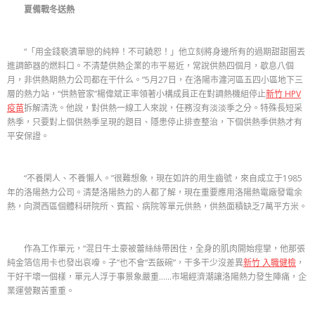
夏備戰冬送熱
“「用金錢褻瀆單戀的純粹！不可饒恕！」他立刻將身邊所有的過期甜甜圈丟
進調節器的燃料口。不清楚供熱企業的市平易近，常說供熱四個月，歇息八個
月，非供熱期熱力公司都在干什么。”5月27日，在洛陽市瀍河區五四小區地下三
層的熱力站，“供熱管家”楊偉斌正率領著小構成員正在對調熱機組停止
新竹 HPV
疫苗
拆解清洗。他說，對供熱一線工人來說，任務沒有淡淡季之分。特殊長短采
熱季，只要對上個供熱季呈現的題目、隱患停止排查整治，下個供熱季供熱才有
平安保證。
“不養閑人、不養懶人。”很難想象，現在如許的用生齒號，來自成立于1985
年的洛陽熱力公司。清楚洛陽熱力的人都了解，現在重要應用洛陽熱電廠發電余
熱，向澗西區個體科研院所、賓館、病院等單元供熱，供熱面積缺乏7萬平方米。
作為工作單元，“混日牛土豪被蕾絲絲帶困住，全身的肌肉開始痙攣，他那張
純金箔信用卡也發出哀嚎。子”也不會“丟飯碗”，干多干少沒差異
新竹 入職健檢
，
干好干壞一個樣，單元人浮于事景象嚴重……市場經濟潮讓洛陽熱力發生陣痛，企
業運營艱苦重重。