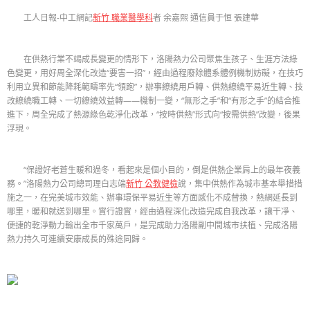
工人日報-中工網記
新竹 職業醫學科
者 余嘉熙 通信員于恒 張建華
在供熱行業不竭成長變更的情形下，洛陽熱力公司聚焦生孩子、生涯方法綠
色變更，用好周全深化改造“要害一招”，經由過程廢除體系體例機制妨礙，在技巧
利用立異和節能降耗範疇率先“領跑”，辦事繚繞用戶轉、供熱繚繞平易近生轉、技
改繚繞職工轉、一切繚繞效益轉——機制一變，“無形之手”和“有形之手”的結合推
進下，周全完成了熱源綠色乾淨化改革，“按時供熱”形式向“按需供熱”改變，後果
浮現。
“保證好老蒼生暖和過冬，看起來是個小目的，倒是供熱企業肩上的最年夜義
務。”洛陽熱力公司總司理白志端
新竹 公教健檢
說，集中供熱作為城市基本舉措措
施之一，在完美城市效能、辦事環保平易近生等方面感化不成替換，熱網延長到
哪里，暖和就送到哪里。實行證實，經由過程深化改造完成自我改革，讓干凈、
便捷的乾淨動力輸出全市千家萬戶，是完成助力洛陽副中間城市扶植、完成洛陽
熱力持久可連續安康成長的殊途同歸。