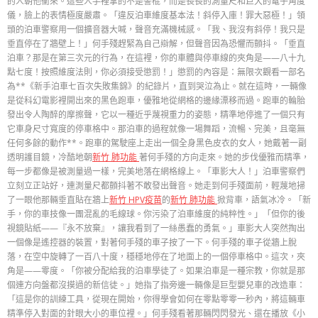
的人朝他衝來。這些人手裡拿的不是警棍，而是長長的測量尺和巨大的電子角度
儀，臉上的表情極度嚴肅。「違反泊車維度基本法！斜停入庫！罪大惡極！」領
頭的泊車警察用一個擴音器大喊，聲音充滿機械感。「我、我沒有斜停！我只是
垂直停在了牆壁上！」何手殘趕緊為自己辯解，但聲音因為恐懼而顫抖。「垂直
泊車？那是在第三次元的行為，在這裡，你的車體與停車線的夾角是——八十九
點七度！按照維度法則，你必須接受懲罰！」懲罰的內容是：無限次觀看一部名
為**《新手泊車七百次失敗集錦》的紀錄片，直到哭泣為止。就在這時，一輛像
是從科幻電影裡開出來的黑色跑車，優雅地從網格的邊緣漂移而過。跑車的輪胎
發出令人陶醉的摩擦聲，它以一種近乎蔑視重力的姿態，精準地停進了一個只有
它車身尺寸寬度的停車格中。那泊車的過程就像一場舞蹈，流暢、完美，且毫無
任何多餘的動作**。跑車的駕駛座上走出一個全身黑色皮衣的女人，她戴著一副
透明護目鏡，冷酷地朝
新竹 肺功能
著何手殘的方向走來。她的步伐優雅而精準，
每一步都像是被測量過一樣，完美地落在網格線上。「車影大人！」泊車警察們
立刻立正站好，連測量尺都顫抖著不敢發出聲音。她走到何手殘面前，輕蔑地掃
了一眼他那輛垂直貼在牆上
新竹 HPV疫苗
的
新竹 肺功能
掀背車，語氣冰冷。「新
手，你的車技像一團混亂的毛線球。你污染了泊車維度的純粹性。」「但你的後
視鏡貼紙——『永不放棄』，讓我看到了一絲愚蠢的勇氣。」車影大人突然掏出
一個像是遙控器的裝置，對著何手殘的車子按了一下。何手殘的車子從牆上脫
落，在空中旋轉了一百八十度，穩穩地停在了地面上的一個停車格中。這次，夾
角是——零度。「你被分配給我的泊車學徒了。如果泊車是一種宗教，你就是那
個連方向盤都沒摸過的新信徒。」她指了指旁邊一輛像是巨型嬰兒車的改造車：
「這是你的訓練工具，從現在開始，你得學會如何在零點零零一秒內，將這輛車
精準停入對面的針眼大小的車位裡。」何手殘看著那輛閃閃發光、還在播放《小