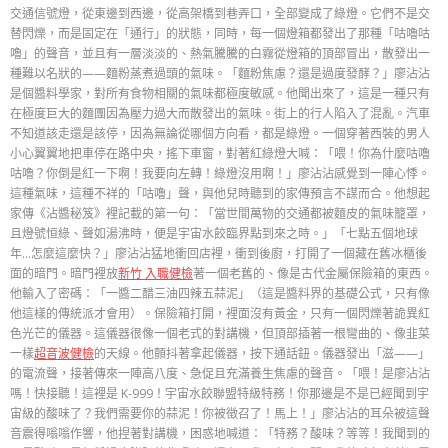
交通信號燈，從東邊到西邊，從高架橋到巷弄口，全部變成了綠燈。它們不是交
替閃爍，而是固定在「通行」的狀態，同時，每一個燈箱都發出了那種「咕嚕咕
嚕」的聲音，並且有一層淡淡的、熱氣騰騰的白霧從燈箱的頂部冒出，散發出一
種難以名狀的——麵粉蒸煮過頭的氣味。「麵粉焦慮？還是過度發酵？」廖沾沾
是個醬料學家，對所有食物相關的氣味都極度敏感。他聞出來了，這是一種只有
在極度巨大的麵團因為壓力過大而散發出的氣味。街上的行人陷入了混亂。汽車
不知道該走還是該停，因為無論從哪個方向看，都是綠燈。一個穿著西裝的男人
小心翼翼地把車停在路中央，搖下車窗，對著紅綠燈大喊：「喂！你為什麼咕嚕
咕嚕？你倒是紅一下啊！我要向左轉！綠燈沒用啊！」廖沾沾感覺到一陣心悸。
這種氣味，這種不祥的「咕嚕」聲，與他兒時聽到的家傳預言不謀而合。他想起
家傳《沾醬秘笈》裡記載的第一句：「當世間萬物的交通都被麵皮的氣味籠罩，
且燈號恒綠、聲如湯沸時，便是宇宙水餃臨界點到來之時。」「七點五個地球
年…怎麼這麼快？」廖沾沾猛地衝回店裡，衝到後廚，打開了一個藏在舊冰櫃後
面的暗門。暗門裡放
新竹 入職健檢
著一個老舊的、像是古代金屬保險箱的東西。
他輸入了密碼：「一醬二醋三油四辣五蒜泥」（這是醬料界的基礎公式，只有像
他這樣的傳統派才會用）。保險箱打開，裡面沒有黃金，只有一個閃爍著詭異紅
色光芒的儀器。這儀器很像一個老式的對講機，但頂部插著一根彎曲的、像韭菜
一樣
超音波健檢
的天線。他顫抖著拿起儀器，按下通話鈕。儀器發出「滋——」
的電流聲，接著傳來一陣高八度、急促且充滿養生焦慮的聲音。「喂！是廖沾沾
嗎！快接聽！這裡是 K-999！宇宙水餃聯盟特級特務！你那邊是不是已經聞到宇
宙級的酸味了？我們需要你的蒜泥！你被徵召了！馬上！」廖沾沾的耳朵被這聲
音震得嗡嗡作響，他捏著對講機，困惑地喊道：「特務？酸味？等等！我聞到的