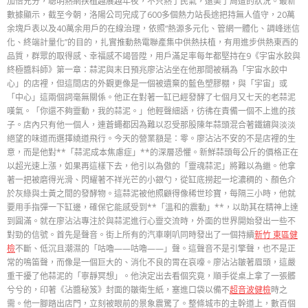
加倍充分，聰明熱網扶植越展越年夜，不只熱了民氣，還美了周遭的狀況。最新
數據顯示，截至今朝，洛陽公司完成了600多個熱力站長途把持無人值守，20萬
余塊戶表以及40萬余用戶的在線治理，依照“熱源多元化、管網一體化、調峰迷信
化、終端計量化”的目的，扎實推動熱電聯產集中供熱扶植，有用進步供熱東西的
品質，群眾的取得感、幸福感不竭晉陞，用戶滿足率每年都堅持在9《宇宙水餃與
終極醬料師》第一章：蒜泥與末日預兆廖沾沾坐在他那間被稱為「宇宙水餃中
心」的店裡，但這間店的外觀更像是一個被遺棄的藍色塑膠棚，與「宇宙」或
「中心」這兩個詞毫無關係。他正在對著一缸已經發酵了七個月又七天的老蒜泥
嘆氣。「你還不夠靈動，我的蒜泥。」他輕聲細語，彷彿在責備一個不上進的孩
子。店內只有他一個人，連蒼蠅都因為難以忍受那股陳年蒜頭混合著鐵鏽與淡淡
絕望的味道而選擇繞道飛行。今天的營業額是：零。廖沾沾不安的不是店裡的生
意，而是他對**「蒜泥成本焦慮症」**的深層恐懼。新鮮蒜頭每公斤的價格正在
以超光速上漲，如果再這樣下去，他引以為傲的「靈魂蒜泥」將難以為繼。他拿
著一把被磨得光滑、閃耀著不祥光芒的小銀勺，從缸底撈起一坨濃稠的、顏色介
於灰綠與土黃之間的發酵物。這蒜泥被他照顧得像稀世珍寶，每隔三小時，他就
要用手指彈一下缸邊，確保它能感受到**「溫和的震動」**，以助其在精神上達
到圓滿。就在廖沾沾專注於與蒜泥進行心靈交流時，外面的世界開始發出一些不
對勁的信號。首先是聲音。街上所有的汽車喇叭同時發出了一個持續
新竹 東區健
檢
不斷、低沉且潮濕的「咕嚕——咕嚕——」聲。這聲音不是引擎聲，也不是正
常的鳴笛聲，而像是一個巨大的、消化不良的胃在哀嚎。廖沾沾皺著眉頭，這嚴
重干擾了他蒜泥的「寧靜冥想」。他決定出去看個究竟，順手從桌上拿了一張髒
兮兮的，印著《沾醬秘笈》封面的皺衛生紙，塞進口袋以備不
超音波健檢
時之
需。他一腳踏出店門，立刻被眼前的景象震驚了。整條城市的主幹道上，數百個