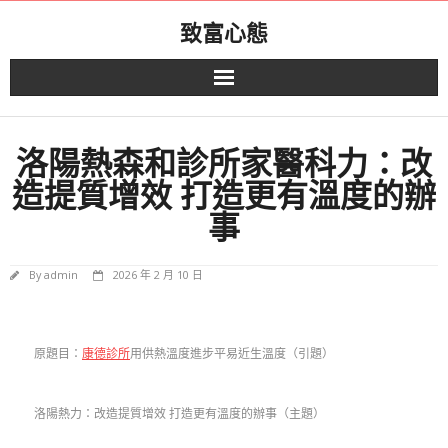
Skip
致富心態
to
content
洛陽熱森和診所家醫科力：改
造提質增效 打造更有溫度的辦
事
By
admin
2026 年 2 月 10 日
原題目：
康德診所
用供熱溫度進步平易近生溫度（引題）
洛陽熱力：改造提質增效 打造更有溫度的辦事（主題）