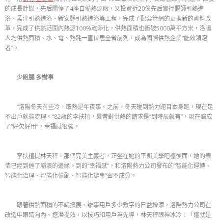
的成長計謀，先后關停了4座自備熱源廠，又投資近20億先后實行偃師引熱進
洛、孟津引熱進洛、新安縣引熱進洛等工程，完成了配套管網的更換新的資料改
革，完成了供熱范圍內熱源100%乾淨化，供熱面積也衝破5000萬平方米，洛陽
人均供熱面積、水、電、熱耗一直位居全省前列，成為國際供熱企業“能效領跑
者”。
少跑腿 多辦事
“洛陽冬天有些冷，取熱是年夜事。之前，冬天碰到熱力題目本身跑，現在足
不出戶就能處理。”82歲的李扶植，曩昔對供熱的請求是“到時辰就有”，現在釀成
了“好欠好用”，幸福感很強。
李扶植提林天秤，那個完美主義者，正坐在她的平衡美學吧檯後面，她的表
情已經到達了崩潰的邊緣。到的“幸福感”，和洛陽熱力公司發布的“智能化運轉、
智能化治理、智能化輸配、智能化辦事”密不成分。
跟著供熱面積的不竭擴展、辦事用戶多少數字的日益增添，洛陽熱力公司在
改造中眼睛向內、挖潛提效，以技巧和用戶為先導，林天秤眼神冰冷：「這就是