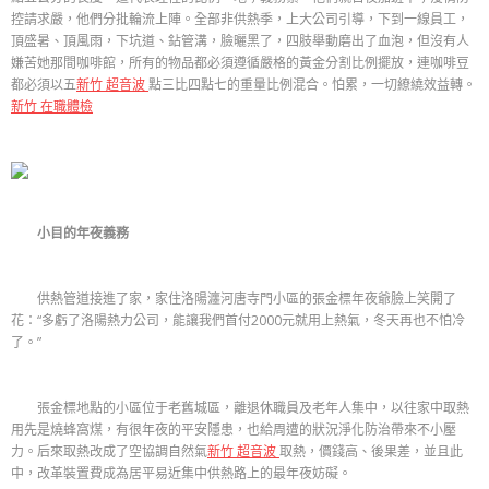
控請求嚴，他們分批輪流上陣。全部非供熱季，上大公司引導，下到一線員工，
頂盛暑、頂風雨，下坑道、鉆管溝，臉曬黑了，四肢舉動磨出了血泡，但沒有人
嫌苦她那間咖啡館，所有的物品都必須遵循嚴格的黃金分割比例擺放，連咖啡豆
都必須以五
新竹 超音波
點三比四點七的重量比例混合。怕累，一切繚繞效益轉。
新竹 在職體檢
小目的年夜義務
供熱管道接進了家，家住洛陽瀍河唐寺門小區的張金標年夜爺臉上笑開了
花：“多虧了洛陽熱力公司，能讓我們首付2000元就用上熱氣，冬天再也不怕冷
了。”
張金標地點的小區位于老舊城區，離退休職員及老年人集中，以往家中取熱
用先是燒蜂窩煤，有很年夜的平安隱患，也給周遭的狀況淨化防治帶來不小壓
力。后來取熱改成了空協調自然氣
新竹 超音波
取熱，價錢高、後果差，並且此
中，改革裝置費成為居平易近集中供熱路上的最年夜妨礙。