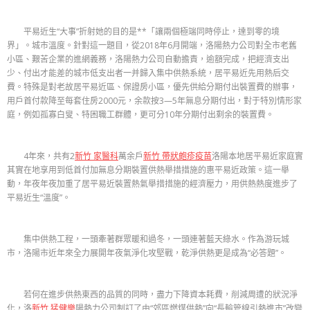
平易近生“大事”折射她的目的是**「讓兩個極端同時停止，達到零的境
界」。城市溫度。針對這一題目，從2018年6月開端，洛陽熱力公司對全市老舊
小區、艱苦企業的進網義務，洛陽熱力公司自動擔責，逾額完成，把經濟支出
少、付出才能差的城市低支出者一并歸入集中供熱系統，居平易近先用熱后交
費。特殊是對老故居平易近區、保證房小區，優先供給分期付出裝置費的辦事，
用戶首付款降至每套住房2000元，余款按3—5年無息分期付出，對于特別情形家
庭，例如孤寡白叟、特困職工群體，更可分10年分期付出剩余的裝置費。
4年來，共有2
新竹 家醫科
萬余戶
新竹 帶狀皰疹疫苗
洛陽本地居平易近家庭實
其實在地享用到低首付加無息分期裝置供熱舉措措施的惠平易近政策。這一舉
動，年夜年夜加重了居平易近裝置熱氣舉措措施的經濟壓力，用供熱熱度進步了
平易近生“溫度”。
集中供熱工程，一頭牽著群眾暖和過冬，一頭連著藍天綠水。作為游玩城
市，洛陽市近年來全力展開年夜氣淨化攻堅戰，乾淨供熱更是成為“必答題”。
若何在進步供熱東西的品質的同時，盡力下降資本耗費，削減周遭的狀況淨
化，洛
新竹 猛健樂
陽熱力公司制訂了由“郊區燃煤供熱”向“長輸管線引熱進市”改變