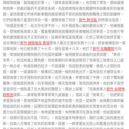
障礙物距離：無限趨近於零。」「請考慮放棄治療。」他忽略了警告，開始緩慢
地倒車。他最討厭的不是語音系統，而是那兩塊永遠在關鍵時刻自動收折的後視
鏡。當他需要它們來判斷車體與那座價值不菲的銅製獨角獸雕像之間的距離時，
它們卻像兩片羞澀的耳朵一樣，優雅地縮了回去。
新竹 肺功能
同時發出低語：
「你還是別看了，反正你也停不好。」何手殘感覺心臟快要跳出來了。他轉頭看
去，發現那座高聳入雲、覆蓋著鏽跡斑斑鐵網的多層機械式停車塔，正在那片窄
巷的盡頭散發出不正常的綠光。這棟停車塔是個異類，它的三號車位始終空著，
並且傳說只
新竹 健檢報告 異常
要有人敢在它面前失敗十八次，就會被傳送到一個
泊車地獄。他已經失敗了十七次。現在是第十八次。他打了
新竹 在職體檢
方向
盤，車頭朝著銅獨角獸的方向猛地偏轉。後視鏡發出最後的溫柔提醒：「再見，
世界。」他沒有撞上獨角獸，但他那顫抖的車尾卻擦到了停車塔三號車位入口處
的一根古老、佈滿苔蘚的柱子。不是撞擊，而是輕柔的碰觸，像戀人之間的耳
語。接著，一道濃郁的、像薄荷口香糖一樣的綠色光芒。猛地從柱子爆發出來，
瞬間吞噬了何手殘和他的掀背車。光芒消失後，窄巷恢復了平靜，只剩下獨角獸
雕像一臉困惑的表情。何手殘感覺一陣天旋地轉，等他回過神來，他的車子竟然
垂直停在一個貼滿了巨大獎狀的牆壁上。獎狀上寫著：「完美倒車入
新竹 自律神
經檢查
庫獎——第零點零零零零零九度偏差。」落款人是「倒車王」。他趕緊從
車窗探出頭，發現周圍不再是熟悉的城市街道，而是一望無際、由無數白線和編
號組成的巨大網格。這裡的空氣聞起來像是新買的輪胎和劣質香水的混合物，而
重力似乎是隨機變化的，有時感覺很重，有時像漂浮在游泳池裡。他試圖按喇
叭，但喇叭發出的不是「叭叭」，而是他童年時學會的、關於泊車口訣的魔性兒
歌。四面八方傳來了刺耳的剎車聲，接著，一群穿著反光背心和戴著白色安全帽