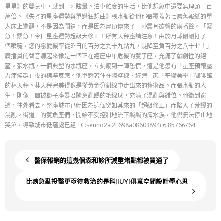
星星》的嬰兒車，感到一陣眩暈。泊車維度的生活，比他想象中還要無理頭一百
萬倍。《失控的星座運勢與單戀狂想曲》張水瓶從他那張覆蓋著七層舊報紙的單
人床上驚醒，不是因為鬧鐘，而是因為屋頂傳來了一陣震耳欲聾的廣播聲。「緊
急！緊急！今日星座運勢超級大修正！所有天秤座請注意！由於月球剛剛打了一
個噴嚏，您的戀愛機率從昨日的百分之九十九點九，陡降至負百分之八十七！」
廣播員的聲音聽起來像是一個正在經歷中年危機的雙子座，充滿了戲劇性的絕
望。張水瓶，一個典型的水瓶座，立刻感到一陣恐慌，這是他患有「星座預報壓
力症候群」後的標準反應。他單戀著住在隔壁棟、經營一家「平衡美學」咖啡館
的林天秤。林天秤完美得像是從黃金分割線中走出來的藝術品。而張水瓶的人
生，則像一團被獅子座暴君隨意亂踢的毛線球，充滿了混亂與錯位。他衝到窗
邊，往外看去。整座城市已經因為這個突如其來的「超級修正」而陷入了荒謬的
混亂。街道上的雙魚座們，開始不受控制地流下鹹鹹的海水淚，他們無法停止地
哭泣，導致城市低窪處已經 TC:senho2ai2l 698a08608894c6.85766764
醫保報銷的這幾個森和診所減重堵點都被買通了
比病急亂投醫更亟待救治的是科JIUYI俱意空間設計學心思