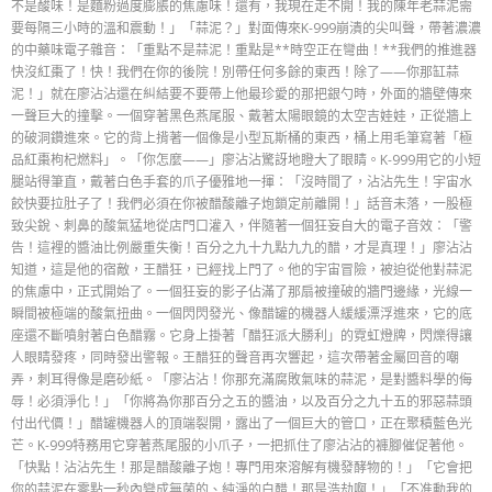
不是酸味！是麵粉過度膨脹的焦慮味！還有，我現在走不開！我的陳年老蒜泥需
要每隔三小時的溫和震動！」「蒜泥？」對面傳來K-999崩潰的尖叫聲，帶著濃濃
的中藥味電子雜音：「重點不是蒜泥！重點是**時空正在彎曲！**我們的推進器
快沒紅棗了！快！我們在你的後院！別帶任何多餘的東西！除了——你那缸蒜
泥！」就在廖沾沾還在糾結要不要帶上他最珍愛的那把銀勺時，外面的牆壁傳來
一聲巨大的撞擊。一個穿著黑色燕尾服、戴著太陽眼鏡的太空吉娃娃，正從牆上
的破洞鑽進來。它的背上揹著一個像是小型瓦斯桶的東西，桶上用毛筆寫著「極
品紅棗枸杞燃料」。「你怎麼——」廖沾沾驚訝地瞪大了眼睛。K-999用它的小短
腿站得筆直，戴著白色手套的爪子優雅地一揮：「沒時間了，沾沾先生！宇宙水
餃快要拉肚子了！我們必須在你被醋酸離子炮鎖定前離開！」話音未落，一股極
致尖銳、刺鼻的酸氣猛地從店門口灌入，伴隨著一個狂妄自大的電子音效：「警
告！這裡的醬油比例嚴重失衡！百分之九十九點九九的醋，才是真理！」廖沾沾
知道，這是他的宿敵，王醋狂，已經找上門了。他的宇宙冒險，被迫從他對蒜泥
的焦慮中，正式開始了。一個狂妄的影子佔滿了那扇被撞破的牆門邊緣，光線一
瞬間被極端的酸氣扭曲。一個閃閃發光、像醋罐的機器人緩緩漂浮進來，它的底
座還不斷噴射著白色醋霧。它身上掛著「醋狂派大勝利」的霓虹燈牌，閃爍得讓
人眼睛發疼，同時發出警報。王醋狂的聲音再次響起，這次帶著金屬回音的嘲
弄，刺耳得像是磨砂紙。「廖沾沾！你那充滿腐敗氣味的蒜泥，是對醬料學的侮
辱！必須淨化！」「你將為你那百分之五的醬油，以及百分之九十五的邪惡蒜頭
付出代價！」醋罐機器人的頂端裂開，露出了一個巨大的管口，正在聚積藍色光
芒。K-999特務用它穿著燕尾服的小爪子，一把抓住了廖沾沾的褲腳催促著他。
「快點！沾沾先生！那是醋酸離子炮！專門用來溶解有機發酵物的！」「它會把
你的蒜泥在零點一秒內變成無菌的、純淨的白醋！那是浩劫啊！」「不准動我的