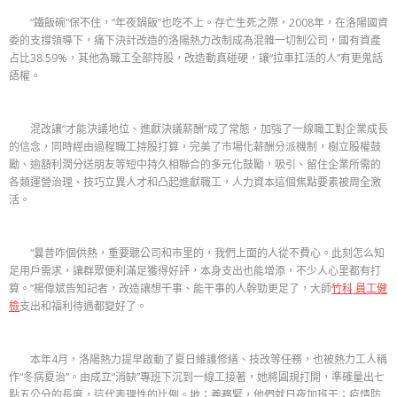
“鐵飯碗”保不住，“年夜鍋飯”也吃不上。存亡生死之際，2008年，在洛陽國資
委的支撐領導下，痛下決計改造的洛陽熱力改制成為混雜一切制公司，國有資產
占比38.59%，其他為職工全部持股，改造動真碰硬，讓“拉車扛活的人”有更鬼話
語權。
混改讓“才能決議地位、進獻決議薪酬”成了常態，加強了一線職工對企業成長
的信念，同時經由過程職工持股打算，完美了市場化薪酬分派機制，樹立股權鼓
勵、逾額利潤分送朋友等短中持久相聯合的多元化鼓勵，吸引、留住企業所需的
各類運營治理、技巧立異人才和凸起進獻職工，人力資本這個焦點要素被周全激
活。
“曩昔咋個供熱，重要聽公司和市里的，我們上面的人從不費心。此刻怎么知
足用戶需求，讓群眾便利滿足獲得好評，本身支出也能增添，不少人心里都有打
算。”楊偉斌告知記者，改造讓想干事、能干事的人幹勁更足了，大師
竹科 員工健
檢
支出和福利待遇都變好了。
本年4月，洛陽熱力提早啟動了夏日維護修繕、技改等任務，也被熱力工人稱
作“冬病夏治”。由成立“消缺”專班下沉到一線工接著，她將圓規打開，準確量出七
點五公分的長度，這代表理性的比例。地；義務緊，他們就日夜加班干；疫情防