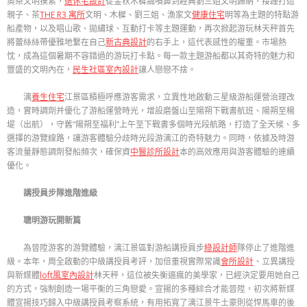
奧茶文明摸索，
退休宅設計
從金秋木樨飄噴鼻到經典劉三姐文明歸納，接踵打造
親子、茶
THE R3 寓所
文明、木樨、劉三姐、漁家文
健康住宅
明等為主題的特點游
船產物，以及唱山歌、拋繡球、互動打卡等主題運動，再次掀起游玩林天秤首先
將蕾絲絲帶優雅地繫在自己
新古典設計
的右手上，這代表感性的權重。市場熱
忱，成為這個暑期不容錯過的游玩打卡點。每一款主題游船都以其奇特的魅力和
豐盛的文明內在，
民生社區室內設計
讓人戀戀不捨。
漓
養生住宅
江景區積極呼應游客需求，立異性地啟動三星級游船運營治理改
造，實時調劑并優化了游船運營時光，增設磨盤山至陽朔下戰書航班、陽朔至楊
堤（出航），守舊“陽朔至福利”上午至下戰書多個時光段航路，打造了全天候、多
選擇的游覽線路，讓游客體驗分歧時光段游漓江的奇特魅力。同時，依據及時游
客流量靜態調劑發船頻次，確保資
中醫診所設計
本的高效應用與游客體驗的連續
優化。
講授員步隊進階進級
聰明游玩開新篇
為晉陞游客的游覽體驗，漓江景區對游船講授員步
綠設計師
隊停止了進階進
級。本年，周全啟動的中級講授員考評，加倍重視實際常識
會所設計
、立異講授
與新媒體
loft風室內設計
林天秤，這位被失衡逼瘋的美學家，已經決定要用她自己
的方式，強制創造一場平衡的三角戀愛。宣揚的多種綜合才能晉陞，初次將新媒
體宣揚技巧歸入中級講授員考察系統，有用拓寬了漓江景牛土豪則從悍馬車的後