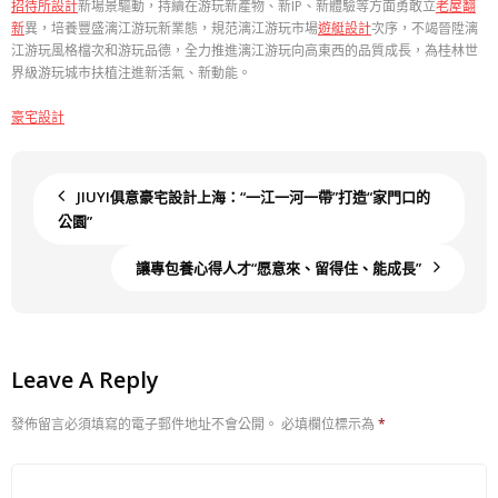
招待所設計
新場景驅動，持續在游玩新產物、新IP、新體驗等方面勇敢立
老屋翻
新
異，培養豐盛漓江游玩新業態，規范漓江游玩市場
遊艇設計
次序，不竭晉陞漓
江游玩風格檔次和游玩品德，全力推進漓江游玩向高東西的品質成長，為桂林世
界級游玩城市扶植注進新活氣、新動能。
豪宅設計
JIUYI俱意豪宅設計上海：“一江一河一帶”打造“家門口的
公園”
讓專包養心得人才“愿意來、留得住、能成長”
Leave A Reply
發佈留言必須填寫的電子郵件地址不會公開。
必填欄位標示為
*