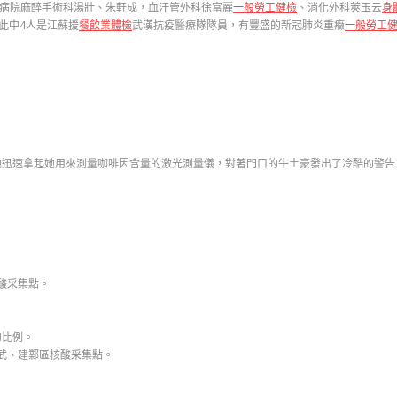
病院麻醉手術科湯壯、朱軒成，血汗管外科徐富麗
一般勞工健檢
、消化外科莢玉云
身
此中4人是江蘇援
餐飲業體檢
武漢抗疫醫療隊隊員，有豐盛的新冠肺炎重癥
一般勞工
速拿起她用來測量咖啡因含量的激光測量儀，對著門口的牛土豪發出了冷酷的警告
酸采集點。
的比例。
玄武、建鄴區核酸采集點。