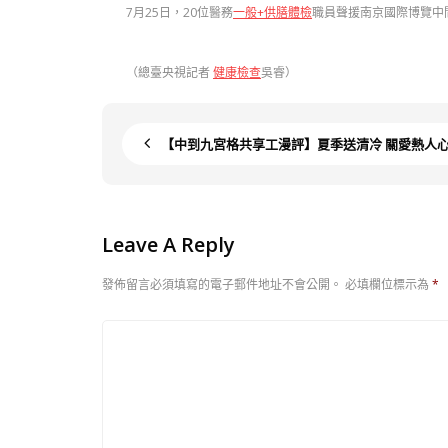
7月25日，20位醫務
一般+供膳體檢
職員聲援南京國際博覽中
（總臺央視記者
健康檢查
吳睿）
【中到九宮格共享工漫評】夏季送清冷 關愛熱人
Leave A Reply
發佈留言必須填寫的電子郵件地址不會公開。
必填欄位標示為
*