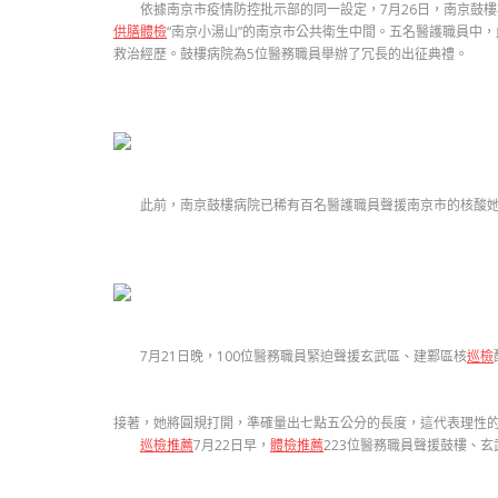
依據南京市疫情防控批示部的同一設定，7月26日，南京鼓樓
供膳體檢
“南京小湯山”的南京市公共衛生中間。五名醫護職員中，
救治經歷。鼓樓病院為5位醫務職員舉辦了冗長的出征典禮。
此前，南京鼓樓病院已稀有百名醫護職員聲援南京市的核酸她迅
7月21日晚，100位醫務職員緊迫聲援玄武區、建鄴區核
巡檢
接著，她將圓規打開，準確量出七點五公分的長度，這代表理性
巡檢推薦
7月22日早，
體檢推薦
223位醫務職員聲援鼓樓、