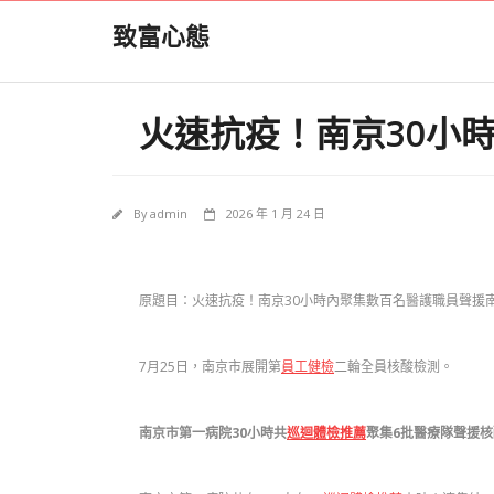
Skip
致富心態
to
content
火速抗疫！南京30小
By
admin
2026 年 1 月 24 日
原題目：火速抗疫！南京30小時內聚集數百名醫護職員聲援
7月25日，南京市展開第
員工健檢
二輪全員核酸檢測。
南京市第一病院30小時共
巡迴體檢推薦
聚集6批醫療隊聲援