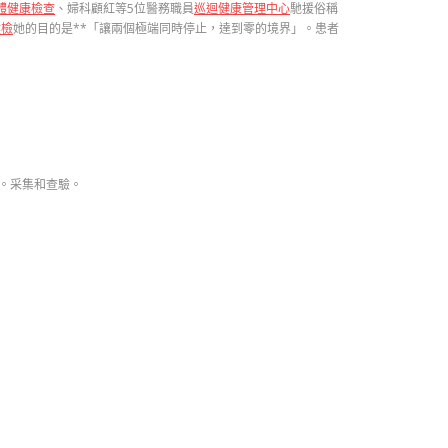
體健康檢查
、婦科顧紅等5位醫務職員
巡迴健康管理中心
馳援俗稱
健檢
她的目的是**「讓兩個極端同時停止，達到零的境界」。患者
。采集和查驗。