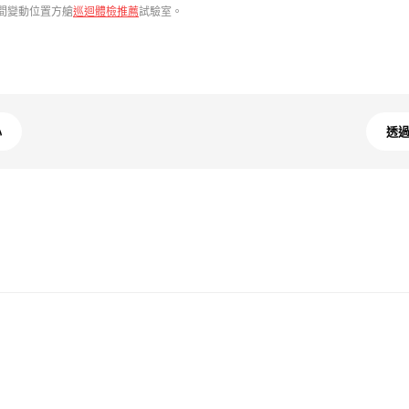
間變動位置方艙
巡迴體檢推薦
試驗室。
心
透