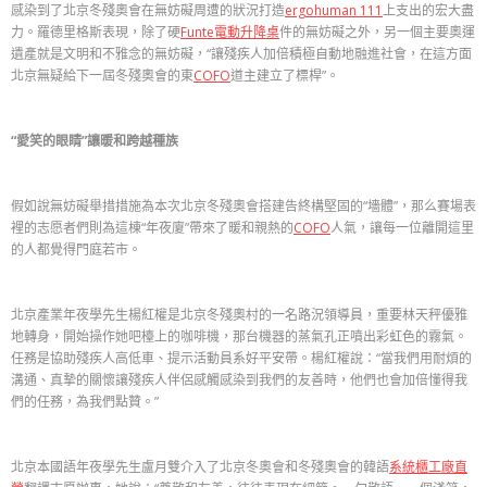
感染到了北京冬殘奧會在無妨礙周遭的狀況打造
ergohuman 111
上支出的宏大盡
力。羅德里格斯表現，除了硬
Funte電動升降桌
件的無妨礙之外，另一個主要奧運
遺產就是文明和不雅念的無妨礙，“讓殘疾人加倍積極自動地融進社會，在這方面
北京無疑給下一屆冬殘奧會的東
COFO
道主建立了標桿”。
“愛笑的眼睛”讓暖和跨越種族
假如說無妨礙舉措措施為本次北京冬殘奧會搭建告終構堅固的“墻體”，那么賽場表
裡的志愿者們則為這棟“年夜廈”帶來了暖和親熱的
COFO
人氣，讓每一位離開這里
的人都覺得門庭若市。
北京產業年夜學先生楊紅權是北京冬殘奧村的一名路況領導員，重要林天秤優雅
地轉身，開始操作她吧檯上的咖啡機，那台機器的蒸氣孔正噴出彩虹色的霧氣。
任務是協助殘疾人高低車、提示活動員系好平安帶。楊紅權說：“當我們用耐煩的
溝通、真摯的關懷讓殘疾人伴侶感觸感染到我們的友善時，他們也會加倍懂得我
們的任務，為我們點贊。”
北京本國語年夜學先生盧月雙介入了北京冬奧會和冬殘奧會的韓語
系統櫃工廠直