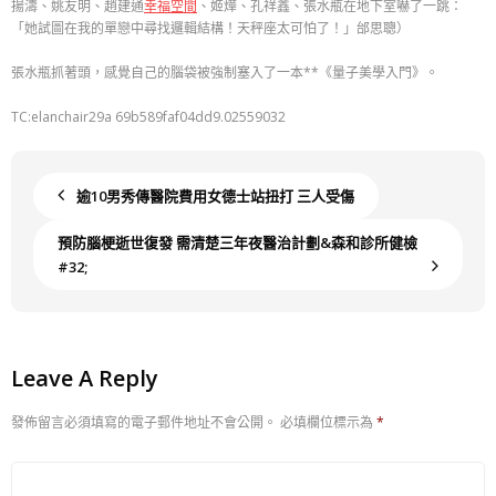
揚濤、姚友明、趙建通
幸福空間
、姬燁、孔祥鑫、張水瓶在地下室嚇了一跳：
「她試圖在我的單戀中尋找邏輯結構！天秤座太可怕了！」邰思聰）
張水瓶抓著頭，感覺自己的腦袋被強制塞入了一本**《量子美學入門》。
TC:elanchair29a 69b589faf04dd9.02559032
逾10男秀傳醫院費用女德士站扭打 三人受傷
預防腦梗逝世復發 需清楚三年夜醫治計劃&森和診所健檢
#32;
Leave A Reply
發佈留言必須填寫的電子郵件地址不會公開。
必填欄位標示為
*