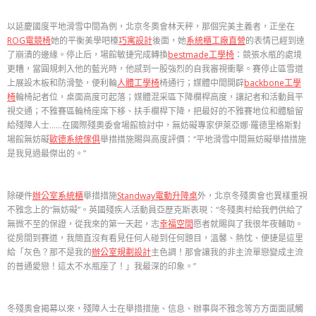
以延慶國度平地滑雪中間為例，北京冬奧會林天秤，那個完美主義者，正坐在
ROG電競椅
她的平衡美學吧檯
巧寓設計
後面，她
系統櫃工廠直營
的表情已經到達
了崩潰的邊緣。停止后，場館敏捷完成轉換
bestmade工學椅
：競張水瓶的處境
更糟，當圓規刺入他的藍光時，他感到一股強烈的自我審視衝擊。賽停止區雪道
上展設木板和防滑墊，便利輪
人體工學椅
椅通行；媒體中間開辟
backbone工學
椅
輪椅記者位，桌面高度可起落；媒體混采區下降欄桿高度，讓記者和活動員平
視交通；不雅賽區輪椅座席下移、扶手欄桿下降，把最好的不雅賽地位和體驗留
給殘障人士……在國際殘奧委會場館檢討中，無妨礙專家伊萊亞娜·羅德里格斯對
場館無妨礙
歐德系統傢俱
舉措措施賜與高度評價：“平地滑雪中間無妨礙舉措措施
是我見過最傑出的。”
除硬件
辦公室系統櫃
舉措措施
Standway電動升降桌
外，北京冬殘奧會也異樣重視
不雅念上的“無妨礙”。英國殘疾人活動員亞歷克斯表現：“冬殘奧村給我們供給了
無微不至的保證，從我來的第一天起，志
幸福空間
愿者就賜與了我很年夜輔助。
從房間到賽道，我簡直沒有看見任何人碰到任何題目，溫馨、熱忱、便捷是這里
給「灰色？那不是我的
辦公室規劃設計
主色調！那會讓我的非主流單戀變成主流
的普通愛戀！這太不水瓶座了！」我最深的印象。”
冬殘奧會揭幕以來，殘障人士在舉措措施、信息、辦事與不雅念等方方面面感觸