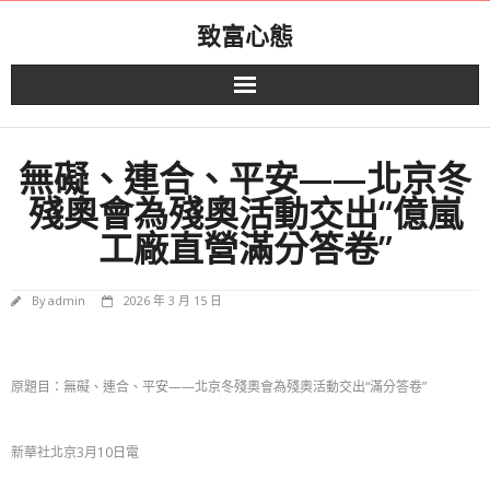
Skip
致富心態
to
content
無礙、連合、平安——北京冬
殘奧會為殘奧活動交出“億嵐
工廠直營滿分答卷”
By
admin
2026 年 3 月 15 日
原題目：無礙、連合、平安——北京冬殘奧會為殘奧活動交出“滿分答卷”
新華社北京3月10日電