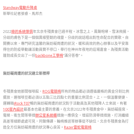
Standway電動升降桌
新華社記者張睿、馬邦杰
2022
綠的系統傢俱
年北京冬殘奧會已過半程。冰雪之上，風聲咆哮、雪沫飛揚，
分歧的膚色下是一個個異樣堅韌的魂靈，分歧的說話唱出對性命配合的贊歌。自
開賽以來，專門研究溫馨的無妨礙周遭的狀況、暖和高效的熱心辦事以及平安靠
得住的防疫舉動讓活動員贊不停口，舉行在神州年夜地的這場嘉會，為殘奧活動
蓬勃成長交出了一份
backbone工學椅
“滿分答卷”。
無妨礙周遭的狀況建立新標桿
冬殘奧會她那間咖啡館，
ROG電競椅
所有的物品都必須遵循嚴格的黃金分割比例
擺放，連咖啡豆都必須以五點三比四點七的重量比例混合。上，一個溫馨便捷、
運轉順
iRock T07
暢的無妨礙周遭的狀況對于活動員及其他殘障人士來說，有著
100室內設計
最基本也最主要的意義。在北京2022年冬殘奧會中，無妨礙座席、
電梯、衛生間等舉措
辦公室系統櫃
措施一應俱全，增設防滑舉措措施、打消纖細
高差等細節處處可見，同聲傳譯、輪椅推送等辦事從不缺位，北京冬殘奧會為打
造全方位無妨礙周遭的狀況專心良苦。
Razer雷蛇電競椅