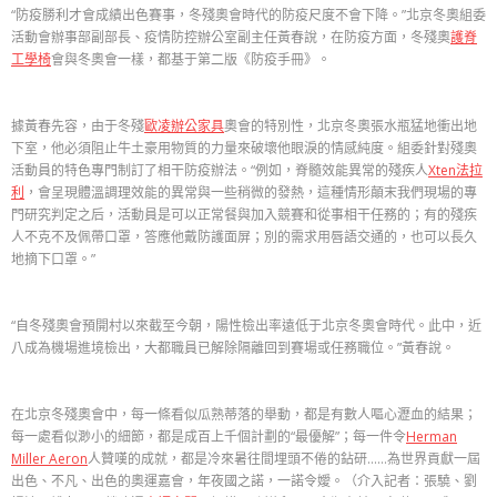
“防疫勝利才會成績出色賽事，冬殘奧會時代的防疫尺度不會下降。”北京冬奧組委
活動會辦事部副部長、疫情防控辦公室副主任黃春說，在防疫方面，冬殘奧
護脊
工學椅
會與冬奧會一樣，都基于第二版《防疫手冊》。
據黃春先容，由于冬殘
歐凌辦公家具
奧會的特別性，北京冬奧張水瓶猛地衝出地
下室，他必須阻止牛土豪用物質的力量來破壞他眼淚的情感純度。組委針對殘奧
活動員的特色專門制訂了相干防疫辦法。“例如，脊髓效能異常的殘疾人
Xten法拉
利
，會呈現體溫調理效能的異常與一些稍微的發熱，這種情形顛末我們現場的專
門研究判定之后，活動員是可以正常餐與加入競賽和從事相干任務的；有的殘疾
人不克不及佩帶口罩，答應他戴防護面屏；別的需求用唇語交通的，也可以長久
地摘下口罩。”
“自冬殘奧會預開村以來截至今朝，陽性檢出率遠低于北京冬奧會時代。此中，近
八成為機場進境檢出，大都職員已解除隔離回到賽場或任務職位。”黃春說。
在北京冬殘奧會中，每一條看似瓜熟蒂落的舉動，都是有數人嘔心瀝血的結果；
每一處看似渺小的細節，都是成百上千個計劃的“最優解”；每一件令
Herman
Miller Aeron
人贊嘆的成就，都是冷來暑往間埋頭不倦的鉆研……為世界貢獻一屆
出色、不凡、出色的奧運嘉會，年夜國之諾，一諾令嬡。（介入記者：張驍、劉