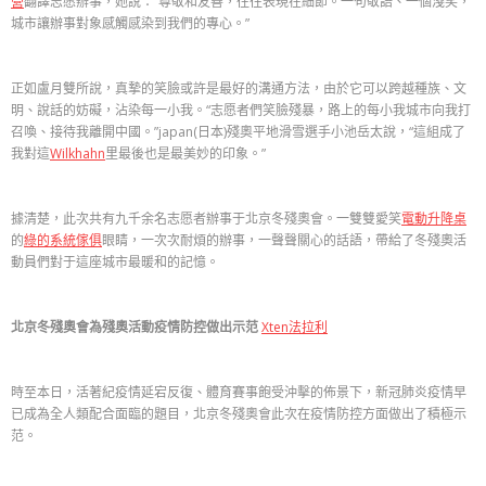
營
翻譯志愿辦事，她說：“尊敬和友善，往往表現在細節。一句敬語、一個淺笑，
城市讓辦事對象感觸感染到我們的專心。”
正如盧月雙所說，真摯的笑臉或許是最好的溝通方法，由於它可以跨越種族、文
明、說話的妨礙，沾染每一小我。“志愿者們笑臉殘暴，路上的每小我城市向我打
召喚、接待我離開中國。”japan(日本)殘奧平地滑雪選手小池岳太說，“這組成了
我對這
Wilkhahn
里最後也是最美妙的印象。”
據清楚，此次共有九千余名志愿者辦事于北京冬殘奧會。一雙雙愛笑
電動升降桌
的
綠的系統傢俱
眼睛，一次次耐煩的辦事，一聲聲關心的話語，帶給了冬殘奧活
動員們對于這座城市最暖和的記憶。
北京冬殘奧會為殘奧活動疫情防控做出示范
Xten法拉利
時至本日，活著紀疫情延宕反復、體育賽事飽受沖擊的佈景下，新冠肺炎疫情早
已成為全人類配合面臨的題目，北京冬殘奧會此次在疫情防控方面做出了積極示
范。