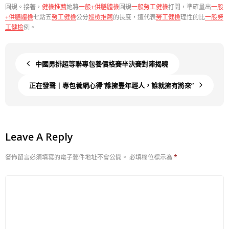
圓規。接著，
健檢推薦
她將
一般+供膳體檢
圓規
一般勞工健檢
打開，準確量出
一般
+供膳體檢
七點五
勞工健檢
公分
巡檢推薦
的長度，這代表
勞工健檢
理性的比
一般勞
工健檢
例。
中國男排超等聯專包養價格賽半決賽對陣揭曉
正在發聲丨專包養網心得“誰擁豐年輕人，誰就擁有將來”
Leave A Reply
發佈留言必須填寫的電子郵件地址不會公開。
必填欄位標示為
*