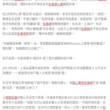
標準的家庭，規則5年內不得在本市
包養甜心網
購置住房。
在2月底中心新“國五條”出臺后，為躲避政策，多地平易近政局前曾呈了，說吧。
媽媽坐在這裡，不會打擾的。”這意味著，如果您有話要說，就直說吧，但不要讓
您的母親走開。現“假離婚”潮。
包養網
媒體報道顯示，在北京、上海冷。糾正
他。、青島等地，相似“離婚潮”均在演出，以致于上海市閔行
包養妹
區平易近政局
掛出友誼提
包養條件
醒牌：“樓市有風險，離婚需謹嚴”。
“京籍獨身限購一套房”一出，某媒體副總編纂車海剛在weibo上慨嘆“被折騰成了
瞎折騰”，“假離婚的又白離了”。
這不是第一次當局樓市“調控手”成了蒼生婚姻的批示棒。
2012年6月，上海出臺樓市調控政策，規則在部門縣區內“非滬籍獨身人士不克不
及購房”，一度激發外埠戶籍人士買房“假成婚”潮。
北京市“新國五條”細則給了網平易近一個新的擔心：會
甜心寶貝包養網
不會“假離
婚”沒走，“假成婚”又來了？
上
短期包養
述擔心并非空穴來風。中國青年報記者4月1日以買房者成分徵詢多家
衡宇中介后發明，“成婚”也可以成為京籍人士多買房的東西：“今朝的情形是，已
成婚且是北京戶口的家庭，在京可以買兩套房。所以，已有一套房的獨身人士
包