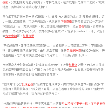
養網
，只能把原有的屋子給賣了，才幹再購房，或許成婚后再購第二套房。”鏈家
地產一馬姓中介如許給記者“支招”。
還有網平易近想出新一招“假離婚”，以“破解”方才出臺的北京版“國五條”細則：“好
比一對北京籍佳耦，可以先假離婚，把家庭兩
包養價格
套房產都協定給一方(過戶
本錢超低)，另一方凈身出戶，就可重獲獨身購房標準，然后
包養
復婚，再持續假
離婚……高考數學必考公式：復婚次數=房產數+2。”在新浪weibo上，亦引來近千
擁
包養金額
躉。
包養軟體
“不如成婚吧，即便情感還沒到那份上，由於‘獨身人士禁購第二套房’；不如離婚
吧，即便夫妻倆情感好得很，由於‘滿五年獨一住房
包養網評價
免征20%個稅’。房
地產調控，怎么老跟‘夫妻’過不往？”3月31日，《山東商報》反問。
京籍獨身人士限購1套房，被廣泛解讀為“堵住了政策
包養網
之漏”。而北京市律協
房地產專門研究委員會主任陳文向中國青年報記者剖析，當當局以看得見的手參
與市場時，也須警戒對社會形成的“負效應”。
“‘假成婚’未必會
長期包養
如‘假離婚’普通成潮水，由於觸及情感基本和婚后配合財
富題目，風險較年夜。”陳文說，可是一項旨在著眼于房價調控的政策，“落地”后
卻成了婚姻的批示棒，這自己就很值得反思。
“住房這種商品的特別性，在于它承載了太多‘棲
舉止禮儀和妻子一樣，而不是名義