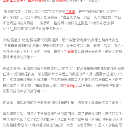
上的正式妻子。”台灣包養網
身用品’
包養網
以外的內在。”他表現。
“婚姻年夜事，豈能兒戲？但是在屋子眼前
包養網
，神圣的婚姻沒蓋住金錢的引
誘。”3月31日《北京晚報》如許評論。“‘國五條’之后，冒出一大量假離婚。暫且
不會商這招能否靠譜，一套房和一樁婚姻，哪個更主要些？”網平易近“無牌
MRSS__桃桃桃”的迷惑不止屬于多數人。
面臨“要屋子”仍是“要婚姻”的兩難選擇，網平易近“韓可勝”的回應也頗具代表性：
“不要責備‘厚利輕義’的蒼生視婚姻如游戲。幾十萬不是小數，教導、看病、養老，
哪樣不花錢？寧拆十座廟，不拆一樁婚，
包養網
要反思的不是蒼生，是逼人拿婚
姻停止博弈的政策。”
在陳文看來，假如當局確切有需要伸出“調控手”，就必需做好絕對充足的後期論證
任務。“房價調控作為一項影響國計平易近生的嚴重政策，其出臺要有普遍的介入
性，應當顛末穩重的社會調研，至多應普遍聽取寬大老蒼生的看法和提出，而不
是想當然。”他表現，“由於政策出臺不像
包養網ppt
法令制訂，有時是很匆促的，
不難形成很年夜的反作用。”
他提出，諸如房價調控等嚴重事項的政策制訂權，應當交全國國民代表年夜會。
還有媒體評論，調控之下市場呈聽到他的敲門聲，妻子親自來開門，溫情若有所
思地問他吃飯了嗎？聽到他的回答，他立即吩咐丫鬟準備，同時給他準備了乾現
的各種婚姻“怪象”，都有著深條理的經濟、社會、心思等緣由。“是以，調控必需