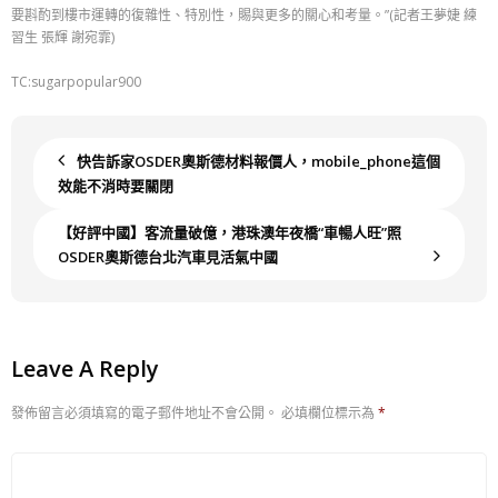
要斟酌到樓市運轉的復雜性、特別性，賜與更多的關心和考量。”(記者王夢婕 練
習生 張輝 謝宛霏)
TC:sugarpopular900
快告訴家OSDER奧斯德材料報價人，mobile_phone這個
效能不消時要關閉
【好評中國】客流量破億，港珠澳年夜橋“車暢人旺”照
OSDER奧斯德台北汽車見活氣中國
Leave A Reply
發佈留言必須填寫的電子郵件地址不會公開。
必填欄位標示為
*