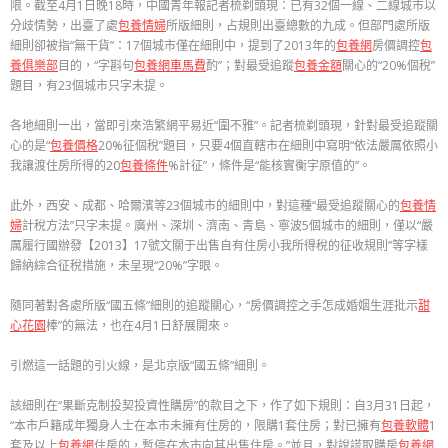
限。截至4月1日晚18時，中國青年報記者梳剃頭現：已有32個一線、二線城市以
分歧情勢，出臺了處
包養情婦
所版細則，占規則出臺總數的九成。但部門處所版
細則卻被指“無干貨”：17個城市僅在細則中，提到了2013年的
包養網
房價調控
包
養俱樂部
目的，“字斟句
包養網車馬費
酌”；對最受追蹤
包養金額
關心的“20%個稅”
題目，有23個城市只字未提。
各地細則一出，當即引來浩繁網平易近“圍不雅”。記者梳剃頭現，針對最受追蹤關
心的是“
包養價格
20%征個稅”題目，只要4個直轄市在細則中寫明“依法嚴厲依照小
我讓渡住房所得的20
包養條件
%計征”，條件是“能核實衡宇原值的”。
此外，西安、成都、哈爾濱等23個城市的細則中，對這種“最受追蹤關心的
包養情
婦
計稅方法”只字未提。廣州、深圳、濟南、青島、寧波5個城市的細則，僅以“嚴
厲履行國辦發【2013】17號文關于出售自有住房小我所得稅的征收規則”等字樣
歸納綜合征稅措施，未呈現“20%”字眼。
隨同著對各處所版“國五條”細則的追蹤關心，“房價調控之手怎成婚姻生涯批示
甜
心花園
棒”的無法，也在4月1日舒展開來。
引燃這一話題的引火線，是北京版“國五條”細則。
該細則在“果斷克制投契投資性購房”的款目之下，作了如下規則：自3月31日起，
“本市戶籍成年獨身人士在本市未擁有住房的，限購1套住房；對已擁有
包養軟體
1
套及以上
包養網
住房的，暫停在本市向其出售住房。”並且，對說謊取購房
包養網