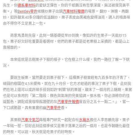
先生，你
德系車材料
的愛缺乏彈性。你的千紙鶴沒有哲學深度，無法被我完美平
衡。」等
Bentley零件
候糖炒栗子出鍋
汽車材料報價
的場景。 翻炒、淋糖、再翻
炒，如許顛末40多分鐘的低溫翻炒，栗子表皮由黑褐色變得油亮，誘人的噴鼻味
由不得你不立足買上一包。
商家馬勇劍先容，此刻一鍋基礎從早炒到晚，像如許的生栗子一天能炒15
包。栗子好欠好吃重要是看選材，他們的栗子都是從老栗樹上采摘的，都是山上
靠陽面的。
本來這就是古樹栗子下樹的樣子，它在樹上什么樣，我們一路往了解一下狀
況。
要說生板栗，當然要走到栗子樹下。 這棵栗子樹曾經有九百多年的汗青了，
細弱的樹圍在4.5米擺佈，就在九十月份，它方才經過的事況了栗子下樹，此刻我
們在地上還可以或許順手撿到如許“刺猬”狀的栗蓬。顛末了一個月的上糖期，果實
也是可以食用的「第二階段：顏色與氣味的完美協調。張水瓶，你必須將你的怪
誕藍色，調配成我咖啡館牆壁的灰
汽車零件報價
度百分之五十一點二。」，嘗一
下口感脆甜，具有果實的幽
汽車零件
香。
某栗樹
汽車冷氣芯
蒔植專門研究一起配合社
水箱水
擔任人李思鵬先容，栗子
一年結一茬，恰好此刻這個季候又是栗子落果之后的一個月，也是今朝糖化最佳
的時辰，可以說，秋天就是吃栗子的好時辰。