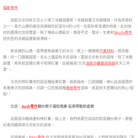
福斯零件
說起北京的秋天怎么少得了冰糖葫蘆呢？冰糖葫蘆又叫做糖球。作為原資料
之一，南方山楂的最佳采摘期恰好是在9到10月，恰是秋意漸濃的時辰。此刻食
材的選擇也加倍豐盛，除了傳統山楂餡兒，像是芋泥、糯米、生果和
Skoda零件
迷你型的冰糖葫蘆都很滯銷。
新采摘的山楂，還帶著新穎果子的水分，裹上一層糖稀
汽車材料
，透亮都
雅。咬一口酸酸甜甜，舌尖上儘是秋天的滋味。要說北京秋天的滋味，除了冰糖
葫蘆，再有就是糖炒栗子和烤紅薯，這被稱為“北京
油氣分離器改良版
秋天三件
套”。
北京的烤紅薯用的是這種板栗紅薯，無筋無絲，口感細膩，細心品品還隱約
有著栗子的回噴鼻，可謂一口吃進兩種
奧迪零件
滋味，真是秋天里獨佔的熱心“甜
點”。
北京：
Audi零件
糖炒栗子滿街噴鼻 板栗帶動財產興
品嘗過冰糖葫蘆和烤紅薯，接上去，我們再要往試試的就是糖炒栗子，隨著
記者持續探尋北京秋天的滋味。
這個季候，
Benz零件
在北京陌頭常能看到炒貨展前，人們依序排列隊伍「牛