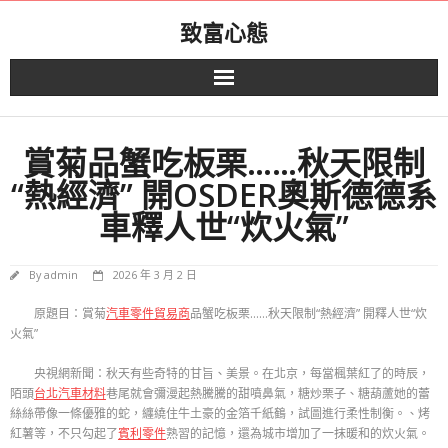
Skip
致富心態
to
content
賞菊品蟹吃板栗……秋天限制
“熱經濟” 開OSDER奧斯德德系
車釋人世“炊火氣”
By
admin
2026 年 3 月 2 日
原題目：賞菊
汽車零件貿易商
品蟹吃板栗……秋天限制“熱經濟” 開釋人世“炊
火氣”
央視網新聞：秋天有些奇特的甘旨、美景。在北京，每當楓葉紅了的時辰，
陌頭
台北汽車材料
巷尾就會彌漫起熱騰騰的甜噴鼻氣，糖炒栗子、糖葫蘆她的蕾
絲絲帶像一條優雅的蛇，纏繞住牛土豪的金箔千紙鶴，試圖進行柔性制衡。、烤
紅薯等，不只勾起了
賓利零件
熟習的記憶，還為城市增加了一抹暖和的炊火氣。