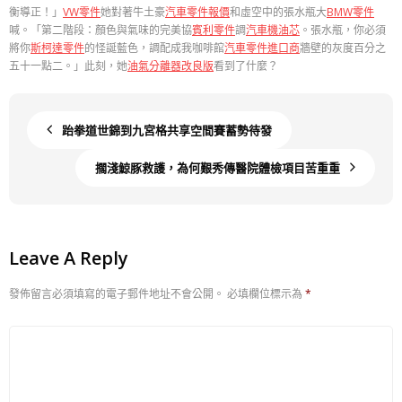
衡導正！」
VW零件
她對著牛土豪
汽車零件報價
和虛空中的張水瓶大
BMW零件
喊。「第二階段：顏色與氣味的完美協
賓利零件
調
汽車機油芯
。張水瓶，你必須
將你
斯柯達零件
的怪誕藍色，調配成我咖啡館
汽車零件進口商
牆壁的灰度百分之
五十一點二。」此刻，她
油氣分離器改良版
看到了什麼？
跆拳道世錦到九宮格共享空間賽蓄勢待發
擱淺鯨豚救護，為何艱秀傳醫院體檢項目苦重重
Leave A Reply
發佈留言必須填寫的電子郵件地址不會公開。
必填欄位標示為
*