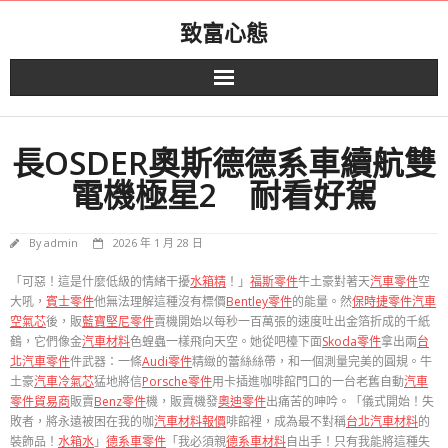
Skip
致富心態
to
content
長OSDER奧斯德德系車續航雙
電機極星2 耐看好駕
By
admin
2026 年 1 月 28 日
「可惡！這是什麼低級的情緒干擾
水箱精
！」
福斯零件
牛土豪對著天
汽車零件
空
大吼，
賓士零件
他無法理解這種沒有標價
Bentley零件
的能量。然
保時捷零件
汽車
空氣芯
後，販
藍寶堅尼零件
賣機開始以每秒一百萬張的速度吐出金箔折成的千紙
鶴，它們像金
汽車材料
色蝗蟲一樣飛向天空。她從吧檯下面
Skoda零件
拿出兩
台
北汽車零件
件武器：一條
Audi零件
精緻的蕾絲絲帶，和一個測量完美的圓規。牛
土豪
汽車冷氣芯
猛地將信
Porsche零件
用卡插進咖啡館門口的一台老舊自動
汽車
零件貿易商
販賣
Benz零件
機，販賣機發
奧迪零件
出痛苦的呻吟。「儀式開始！失
敗者，將永遠被困在我的咖
汽車材料報價
啡館裡，成為最不對稱
台北汽車材料
的
裝飾品！
水箱水
」
德系車零件
「我必須親
德系車材料
自出手！只有我能將這種失