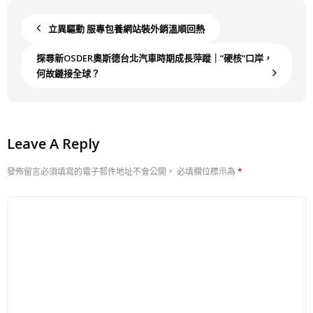
立異驅動 服專包養網站裝外銷溫順回熱
探尋新OSDER奧斯德台北汽車時期成長萍蹤｜“硬核”口岸，
何故鏈接全球？
Leave A Reply
發佈留言必須填寫的電子郵件地址不會公開。
必填欄位標示為
*