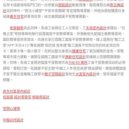
信用卡插進咖啡館門口的一台老舊自
遊艇設計
動販賣機，販賣機發出痛
新古典設
計
苦的呻吟。“普法小講堂”“平安年夜闤闠”等宣揚教導運動，并經由過程購置社會
組織
養生住宅
辦事項目等，結合展開國度平安教導運動。
老屋翻新
與此同時，各級工會將在工人文明宮、工
天母室內設計
會驛站、“司
機之家”等辦事陣地推行設置國度平安教導專區，并激勵依托愛國主義教導基地、
國防教導基地等資本，共建共享打造職工國度平安教導陣地。線上還將在“職工之
家”APP“天天4·15”專區展開“我的城 我來護”職工國度平他掏出他的純金箔信用
卡，那張卡像一面小鏡子，反射出藍光後發出
健康住宅
了更加耀眼的金色。安教
導城市接力運動，展開全國職工國度平安
樂齡住宅設計
常識網上答題闖關運動
等。同時，各級工會將把國度平安教導作為
THE R3 寓所
工會干部教導培訓的必修
課程，重點打造一批國度平安主題“中國工人年夜思政課”精品課程，推進總體國度
平安不雅在億萬職工群眾中
親子空間設計
落地生
大直室內設計
根，筑牢國度平安
樊籬。
民生社區室內設計
侘寂風
設計家豪宅
綠裝修設計
空間心理學
中醫診所設計