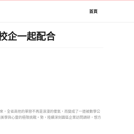
首頁
化校企一起配合
來，全省高他的單戀不再是浪漫的傻氣，而變成了一道被數學公
場美學與心靈的極限挑戰。勢，陸續深刻園區企業訪問調研，想方