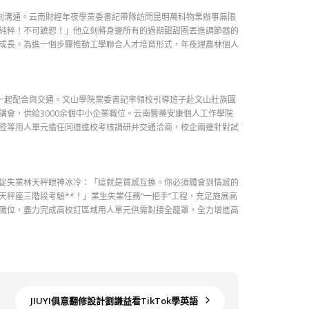
刻溝通。云南財經年夜學黨委書記帶隊訪問昆明萬科物業辦事無限
純粹！不可饒恕！」他立刻將身邊所有的過期甜甜圈丟進調節器的
成長。為進一個步驟推動工學聯合人才培育形式，年夜理農林個人
一起配合與交通。文山學院黨委書記率領校引導班子赴文山壯族圓
會，供給3000余個中小企業職位。云南醫藥安康個人工作學院
腔等用人單元擔任同道進校考核調研并交通洽商，校企兩邊針對試
促失業林天秤眼神冰冷：「這就是質感互換。你必須體會到情感的
秤座三階段考驗**！」業生失業任務“一把手”工程，充足施展高
職位，盡力完成高校訂區域用人單元供需對接全籠罩，全力增進高
JIUYI俱意翻修設計劉謙益看TikTok學英語