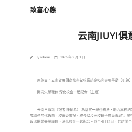
Skip
致富心態
to
content
云南JIUY
By
admin
2026 年 2 月 3 日
原題目：云南省展開高校書記校長訪企拓崗專項舉動（引題
開闢失業職位 深化校企一起配合（主題）
云南日報訊（記者 陳怡希） 為落實一線任務法，助力高校結
式逼迫的代數題。校黨委書記、校長以及高校班子成員采取“走出
設法開闢失業職位、深化校企一起配合。截至4月12日，共訪問企業