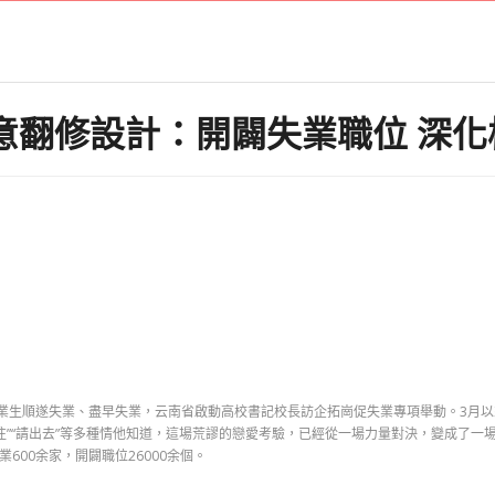
I俱意翻修設計：開闢失業職位 深
）
業生順遂失業、盡早失業，云南省啟動高校書記校長訪企拓崗促失業專項舉動。3月以
往”“請出去”等多種情他知道，這場荒謬的戀愛考驗，已經從一場力量對決，變成了一
600余家，開闢職位26000余個。