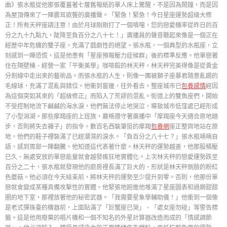
曲》張水瓶從他那張覆蓋著七層舊報紙的單人床上驚醒，不是因為鬧鐘，而是因
為屋頂傳來了一陣震耳欲聾的廣播聲。「緊急！緊急！今日星座運勢超級大修
正！所有天秤座請注意！由於月球剛剛打了一個噴嚏，您的戀愛機率從昨日的百
分之九十九點九，陡降至負百分之八十七！」廣播員的聲音聽起來像是一個正在
經歷中年危機的雙子座，充滿了戲劇性的絕望。張水瓶，一個典型的水瓶座，立
刻感到一陣恐慌，這是他患有「星座預報壓力症候群」後的標準反應。他單戀著
住在隔壁棟、經營一家「平衡美學」咖啡館的林天秤。林天秤完美得像是從黃金
分割線中走出來的藝術品。而張水瓶的人生，則像一團被獅子座暴君隨意亂踢的
毛線球，充滿了混亂與錯位。他衝到窗邊，往外看去。整座城市已
包養感情
經因
為這個突如其來的「超級修正」而陷入了荒謬的混亂。街道上的雙魚座們，開始
不受控制地流下鹹鹹的海水淚，他們無法停止地哭泣，導致城市低窪處已經形成
了小型潟湖。那些摩羯座的上班族，嚴格遵守著廣播中「摩羯座今天適合原地踏
步，否則將失去襪子」的指令。數百名西裝筆挺的摩羯
包養網
座正整齊地站在原
地，他們的鞋子裡裝滿了已經潮濕的淚水。「負百分之八十七？」張水瓶喃喃自
語，感到胃部一陣翻騰，他知道這代表著什麼。林天秤的運勢越差，他那股積壓
已久、無處安放的單戀能量就會越發瘋狂地實體化。上次林天秤的戀愛運勢跌至
百分之二十，張水瓶就發現他的廚房裡長滿了巨大的、形狀是林天秤側臉的粉紅
色蘑菇。他必須在今天結束前，將林天秤的運勢至少提升到零。否則，他那份單
戀就會變成某種具備攻擊性的實體。他緊張地跑進他堆滿了星座圖表和過期甜甜
圈的地下室，那裡放著他的秘密武器。「我需要星象學輔助儀！」他衝到一個像
是老式彈珠臺的機器前，上面貼滿了「巨蟹座已哭」、「處女座勿碰」等警告標
籤。這是他用廢棄的唱片機和一個不知名的外星計算器改造而成的「情感調節