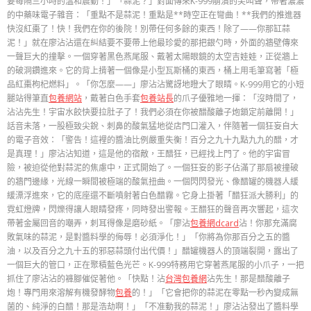
要每隔三小時的溫和震動！」「蒜泥？」對面傳來K-999崩潰的尖叫聲，帶著濃濃
的中藥味電子雜音：「重點不是蒜泥！重點是**時空正在彎曲！**我們的推進器
快沒紅棗了！快！我們在你的後院！別帶任何多餘的東西！除了——你那缸蒜
泥！」就在廖沾沾還在糾結要不要帶上他最珍愛的那把銀勺時，外面的牆壁傳來
一聲巨大的撞擊。一個穿著黑色燕尾服、戴著太陽眼鏡的太空吉娃娃，正從牆上
的破洞鑽進來。它的背上揹著一個像是小型瓦斯桶的東西，桶上用毛筆寫著「極
品紅棗枸杞燃料」。「你怎麼——」廖沾沾驚訝地瞪大了眼睛。K-999用它的小短
腿站得筆直
包養網站
，戴著白色手套
包養站長
的爪子優雅地一揮：「沒時間了，
沾沾先生！宇宙水餃快要拉肚子了！我們必須在你被醋酸離子炮鎖定前離開！」
話音未落，一股極致尖銳、刺鼻的酸氣猛地從店門口灌入，伴隨著一個狂妄自大
的電子音效：「警告！這裡的醬油比例嚴重失衡！百分之九十九點九九的醋，才
是真理！」廖沾沾知道，這是他的宿敵，王醋狂，已經找上門了。他的宇宙冒
險，被迫從他對蒜泥的焦慮中，正式開始了。一個狂妄的影子佔滿了那扇被撞破
的牆門邊緣，光線一瞬間被極端的酸氣扭曲。一個閃閃發光、像醋罐的機器人緩
緩漂浮進來，它的底座還不斷噴射著白色醋霧。它身上掛著「醋狂派大勝利」的
霓虹燈牌，閃爍得讓人眼睛發疼，同時發出警報。王醋狂的聲音再次響起，這次
帶著金屬回音的嘲弄，刺耳得像是磨砂紙。「廖沾
包養網dcard
沾！你那充滿腐
敗氣味的蒜泥，是對醬料學的侮辱！必須淨化！」「你將為你那百分之五的醬
油，以及百分之九十五的邪惡蒜頭付出代價！」醋罐機器人的頂端裂開，露出了
一個巨大的管口，正在聚積藍色光芒。K-999特務用它穿著燕尾服的小爪子，一把
抓住了廖沾沾的褲腳催促著他。「快點！沾
台灣包養網
沾先生！那是醋酸離子
炮！專門用來溶解有機發酵物
包養
的！」「它會把你的蒜泥在零點一秒內變成無
菌的、純淨的白醋！那是浩劫啊！」「不准動我的蒜泥！」廖沾沾發出了醬料學