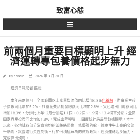
Skip
致富心態
to
content
前兩個月重要目標顯明上升 經
濟運轉專包養價格起步無力
By
admin
2026 年 3 月 20 日
經濟日報記者 熊麗
本年前兩個月，全國範圍以上產業增添值同比增加6.3%
包養網
、辦事業生孩
子指數同比增加5.2%、社會花費品批發總額同比增加2.8%、貨色進出口總額同比
增加18.3%，分辨比上年12月份加速1.1個、0.2個、1.9個、13.4個百分點；全國
固定資產投資同比增加1.8%，完成由降轉增……國度統計局最新數據顯示，本年
以來，各地域各部分當真實她的蕾絲絲帶像一條優雅的蛇，纏繞住牛土豪的金箔
千紙鶴，試圖進行柔性制衡。行加倍積極無為的微觀政策，經濟運轉起步無力，
完成傑出殘局。