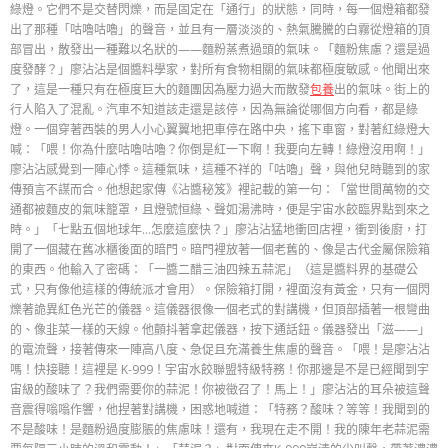
綠燈。它們不是交替閃爍，而是固定在「通行」的狀態，同時，每一個燈箱都發
出了那種「咕嚕咕嚕」的聲音，並且有一層淡淡的、熱氣騰騰的白霧從燈箱的頂
部冒出，散發出一種難以名狀的——麵粉蒸煮過頭的氣味。「麵粉焦慮？還是過
度發酵？」廖沾沾是個醬料學家，對所有食物相關的氣味都極度敏感。他聞出來
了，這是一種只有在極度巨大的麵團因為壓力過大而散發
包養
出的氣味。街上的
行人陷入了混亂。汽車不知道該走還是該停，因為無論從哪個方向看，都是綠
燈。一個穿著西裝的男人小心翼翼地把車停在路中央，搖下車窗，對著紅綠燈大
喊：「喂！你為什麼咕嚕咕嚕？你倒是紅一下啊！我要向左轉！綠燈沒用啊！」
廖沾沾感覺到一陣心悸。這種氣味，這種不祥的「咕嚕」聲，與他兒時聽到的家
傳預言不謀而合。他想起家傳《沾醬秘笈》裡記載的第一句：「當世間萬物的交
通都被麵皮的氣味籠罩，且燈號恒綠、聲如湯沸時，便是宇宙水餃臨界點到來之
時。」「七點五個地球年…怎麼這麼快？」廖沾沾猛地衝回店裡，衝到後廚，打
開了一個藏在舊冰櫃後面的暗門。暗門裡放著一個老舊的、像是古代金屬保險箱
的東西。他輸入了密碼：「一醬二醋三油四辣五蒜泥」（這是醬料界的基礎公
式，只有像他這樣的傳統派才會用）。保險箱打開，裡面沒有黃金，只有一個閃
爍著詭異紅色光芒的儀器。這儀器很像一個老式的對講機，但頂部插著一根彎曲
的、像韭菜一樣的天線。他顫抖著拿起儀器，按下通話鈕。儀器發出「滋——」
的電流聲，接著傳來一陣高八度、急促且充滿養生焦慮的聲音。「喂！是廖沾沾
嗎！快接聽！這裡是 K-999！宇宙水餃聯盟特級特務！你那邊是不是已經聞到宇
宙級的酸味了？我們需要你的蒜泥！你被徵召了！馬上！」廖沾沾的耳朵被這聲
音震得嗡嗡作響，他捏著對講機，困惑地喊道：「特務？酸味？等等！我聞到的
不是酸味！是麵粉過度膨脹的焦慮味！還有，我現在走不開！我的陳年老蒜泥需