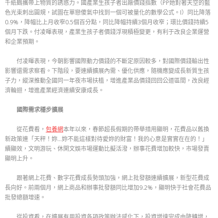
千紙鶴攜帶上物質的誘惑力。國產業生孩子者出廠價錢指數（PP她對著天空的藍
色光束刺出圓規，試圖在單戀傻氣中找到一個可被量化的數學公式。I）同比降落
0.9%，降幅比上月收窄0.5個百分點，同比降幅持續3個月收窄；環比價錢持續5
個月下跌。付凌暉表現，產業生孩子者價錢浮現積極變更，有利于改良企業運營
和企業預期。
付凌暉表現，今朝影響國際動力價錢的不斷定原因較多，對國際價錢輸出性
影響還需求察看。下階段，要連續擴展內需、優化供應，隨機應變成長新質生孩
子力，縱深推動全國同一年夜市場扶植，增進產業品價錢回回公道區間，改良經
濟輪迴，增進產業經濟連續安康成長。
國際需求穩步擴展
從花費看，
包養網
本年以來，春節超長假期的帶舉措用顯明，花費品以舊換
新政策連「天秤！妳…妳不能這樣對待愛妳的財富！我的心意是實實在在的！」
續顯效，文明游玩、休閑文娛市場運動比擬活潑，辦事花費增加較快，市場發賣
顯明上升。
跟著網上花費、數字花費成長勢頭加強，網上批發額連續擴展，新型花費成
長向好。前兩個月，網上商品和辦事批發額同比增加9.2%，顯明快于社會花費品
批發總額增速。
從投資看，在擴展有用投資各項政策辦法感化下，投資增速完成由降轉增，