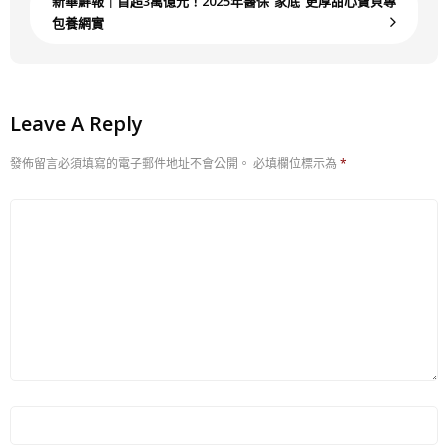
新華鮮報｜首超3萬億元！2025年醫保“家底”更厚甜心寶貝專
包養網實
Leave A Reply
發佈留言必須填寫的電子郵件地址不會公開。
必填欄位標示為
*