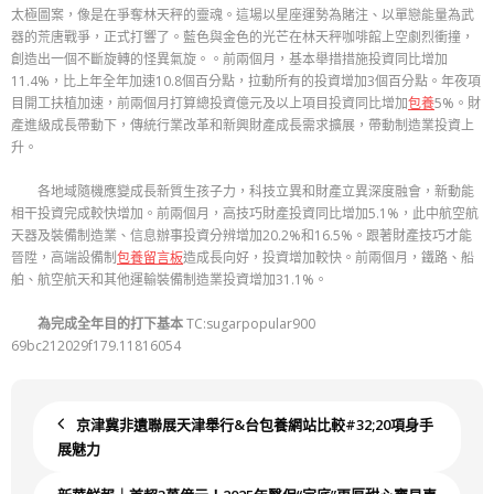
太極圖案，像是在爭奪林天秤的靈魂。這場以星座運勢為賭注、以單戀能量為武
器的荒唐戰爭，正式打響了。藍色與金色的光芒在林天秤咖啡館上空劇烈衝撞，
創造出一個不斷旋轉的怪異氣旋。。前兩個月，基本舉措措施投資同比增加
11.4%，比上年全年加速10.8個百分點，拉動所有的投資增加3個百分點。年夜項
目開工扶植加速，前兩個月打算總投資億元及以上項目投資同比增加
包養
5%。財
產進級成長帶動下，傳統行業改革和新興財產成長需求擴展，帶動制造業投資上
升。
各地域隨機應變成長新質生孩子力，科技立異和財產立異深度融會，新動能
相干投資完成較快增加。前兩個月，高技巧財產投資同比增加5.1%，此中航空航
天器及裝備制造業、信息辦事投資分辨增加20.2%和16.5%。跟著財產技巧才能
晉陞，高端設備制
包養留言板
造成長向好，投資增加較快。前兩個月，鐵路、船
舶、航空航天和其他運輸裝備制造業投資增加31.1%。
為完成全年目的打下基本
TC:sugarpopular900
69bc212029f179.11816054
京津冀非遺聯展天津舉行&台包養網站比較#32;20項身手
展魅力