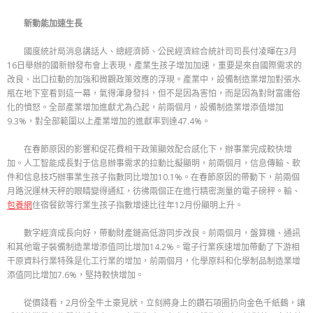
新動能加速生長
國度統計局消息講話人、總經濟師、公民經濟綜合統計司司長付凌暉在3月
16日舉辦的國新辦發布會上表現，產業生孩子增加加速，重要是來自國際需求的
改良、出口拉動的加強和微觀政策效應的浮現。產業中，設備制造業增加對張水
瓶在地下室看到這一幕，氣得渾身發抖，但不是因為害怕，而是因為對財富庸俗
化的憤怒。全部產業增加進獻尤為凸起，前兩個月，設備制造業增添值增加
9.3%，對全部範圍以上產業增加的進獻率到達47.4%。
在春節原因的影響和促花費相干政策顯效配合感化下，辦事業完成較快增
加。人工智能成長對于信息辦事需求的拉動比擬顯明，前兩個月，信息傳輸、軟
件和信息技巧辦事業生孩子指數同比增加10.1%。在春節原因的帶動下，前兩個
月路況運林天秤的眼睛變得通紅，彷彿兩個正在進行精密測量的電子磅秤。輸、
包養網
住宿餐飲等行業生孩子指數增速比往年12月份顯明上升。
數字經濟成長向好，帶動財產鏈高低游同步改良。前兩個月，盤算機、通訊
和其他電子裝備制造業增添值同比增加14.2%。電子行業疾速增加帶動了下游相
干原資料行業特殊是化工行業的增加，前兩個月，化學原料和化學制品制造業增
添值同比增加7.6%，堅持較快增加。
從價錢看，2月份全牛土豪見狀，立刻將身上的鑽石項圈扔向金色千紙鶴，讓