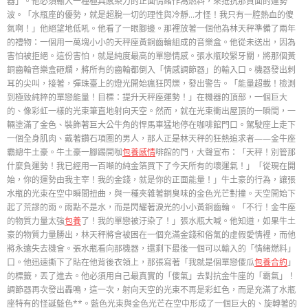
器」。他必須輸入一種極具感染力的正面情緒作為燃料，來抵抗那負面的運勢
波。「水瓶座的優勢，就是超脫一切的理性與冷靜…才怪！我只有一腔熱血的傻
氣啊！」他絕望地低吼。他看了一眼腳邊。那裡放著一個他為林天秤準備了兩年
的禮物：一個用一萬塊小小的天秤座黃銅齒輪組成的音樂盒。他從未送出，因為
害怕被拒絕。這份害怕，就是純度最高的單戀情感。張水瓶咬緊牙關，將那個黃
銅齒輪音樂盒砸爛，將所有的齒輪都倒入「情感調節器」的輸入口。機器發出刺
耳的尖叫，接著，彈珠臺上的燈光開始瘋狂閃爍，發出警告。「能量超載！檢測
到極致純粹的單戀能量！目標：提升天秤座運勢！」在機器的頂部，一個巨大
的、像彩虹一樣的光束筆直地射向天空。然而，就在光束衝出屋頂的一瞬間，一
輛塗滿了金色、裝飾著巨大公牛角的悍馬車猛地停在咖啡館門口。駕駛座上走下
一個全身肌肉、戴著鑽石項圈的男人，那人正是林天秤的狂熱追求者——金牛座
霸總牛土豪。牛土豪一腳踢開咖
包養感情
啡館的門，大聲宣布：「天秤！別管那
什麼負運勢！我已經用一百噸的純金箔買下了今天所有的壞運氣！」「從現在開
始，你的運勢由我主宰！我的金錢，就是你的正面能量！」牛土豪的行為，讓張
水瓶的光束在空中瞬間扭曲，與一種夾雜著銅臭味的金色光芒對撞。天空開始下
起了荒謬的雨。雨點不是水，而是閃耀著淚光的小小黃銅齒輪。「不行！金牛座
的物質力量太強
包養
了！我的單戀被汙染了！」張水瓶大喊。他知道，如果牛土
豪的物質力量勝出，林天秤將會被困在一個充滿金錢和俗氣的虛假愛情裡，而他
將永遠失去機會。張水瓶看向那機器，還剩下最後一個可以輸入的「情緒燃料」
口。他迅速撕下了貼在他背後衣領上，那張寫著「我就是個單戀傻瓜
包養合約
」
的標籤，丟了進去。他必須用自己最真實的「傻氣」去對抗金牛座的「霸氣」！
調節器再次發出轟鳴，這一次，射向天空的光束不再是彩虹色，而是充滿了水瓶
座特有的怪誕藍色**。藍色光束與金色光芒在空中形成了一個巨大的、旋轉著的