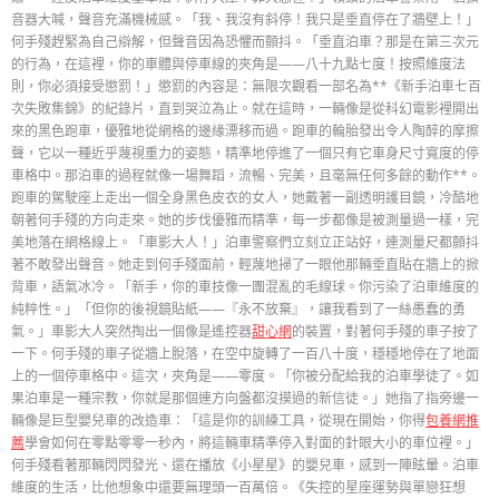
音器大喊，聲音充滿機械感。「我、我沒有斜停！我只是垂直停在了牆壁上！」
何手殘趕緊為自己辯解，但聲音因為恐懼而顫抖。「垂直泊車？那是在第三次元
的行為，在這裡，你的車體與停車線的夾角是——八十九點七度！按照維度法
則，你必須接受懲罰！」懲罰的內容是：無限次觀看一部名為**《新手泊車七百
次失敗集錦》的紀錄片，直到哭泣為止。就在這時，一輛像是從科幻電影裡開出
來的黑色跑車，優雅地從網格的邊緣漂移而過。跑車的輪胎發出令人陶醉的摩擦
聲，它以一種近乎蔑視重力的姿態，精準地停進了一個只有它車身尺寸寬度的停
車格中。那泊車的過程就像一場舞蹈，流暢、完美，且毫無任何多餘的動作**。
跑車的駕駛座上走出一個全身黑色皮衣的女人，她戴著一副透明護目鏡，冷酷地
朝著何手殘的方向走來。她的步伐優雅而精準，每一步都像是被測量過一樣，完
美地落在網格線上。「車影大人！」泊車警察們立刻立正站好，連測量尺都顫抖
著不敢發出聲音。她走到何手殘面前，輕蔑地掃了一眼他那輛垂直貼在牆上的掀
背車，語氣冰冷。「新手，你的車技像一團混亂的毛線球。你污染了泊車維度的
純粹性。」「但你的後視鏡貼紙——『永不放棄』，讓我看到了一絲愚蠢的勇
氣。」車影大人突然掏出一個像是遙控器
甜心網
的裝置，對著何手殘的車子按了
一下。何手殘的車子從牆上脫落，在空中旋轉了一百八十度，穩穩地停在了地面
上的一個停車格中。這次，夾角是——零度。「你被分配給我的泊車學徒了。如
果泊車是一種宗教，你就是那個連方向盤都沒摸過的新信徒。」她指了指旁邊一
輛像是巨型嬰兒車的改造車：「這是你的訓練工具，從現在開始，你得
包養網推
薦
學會如何在零點零零一秒內，將這輛車精準停入對面的針眼大小的車位裡。」
何手殘看著那輛閃閃發光、還在播放《小星星》的嬰兒車，感到一陣眩暈。泊車
維度的生活，比他想象中還要無理頭一百萬倍。《失控的星座運勢與單戀狂想