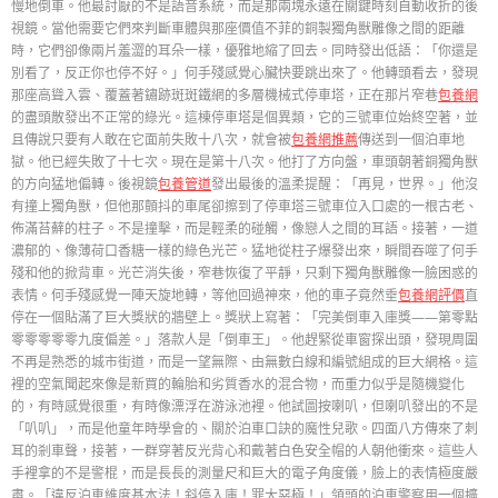
慢地倒車。他最討厭的不是語音系統，而是那兩塊永遠在關鍵時刻自動收折的後
視鏡。當他需要它們來判斷車體與那座價值不菲的銅製獨角獸雕像之間的距離
時，它們卻像兩片羞澀的耳朵一樣，優雅地縮了回去。同時發出低語：「你還是
別看了，反正你也停不好。」何手殘感覺心臟快要跳出來了。他轉頭看去，發現
那座高聳入雲、覆蓋著鏽跡斑斑鐵網的多層機械式停車塔，正在那片窄巷
包養網
的盡頭散發出不正常的綠光。這棟停車塔是個異類，它的三號車位始終空著，並
且傳說只要有人敢在它面前失敗十八次，就會被
包養網推薦
傳送到一個泊車地
獄。他已經失敗了十七次。現在是第十八次。他打了方向盤，車頭朝著銅獨角獸
的方向猛地偏轉。後視鏡
包養管道
發出最後的溫柔提醒：「再見，世界。」他沒
有撞上獨角獸，但他那顫抖的車尾卻擦到了停車塔三號車位入口處的一根古老、
佈滿苔蘚的柱子。不是撞擊，而是輕柔的碰觸，像戀人之間的耳語。接著，一道
濃郁的、像薄荷口香糖一樣的綠色光芒。猛地從柱子爆發出來，瞬間吞噬了何手
殘和他的掀背車。光芒消失後，窄巷恢復了平靜，只剩下獨角獸雕像一臉困惑的
表情。何手殘感覺一陣天旋地轉，等他回過神來，他的車子竟然垂
包養網評價
直
停在一個貼滿了巨大獎狀的牆壁上。獎狀上寫著：「完美倒車入庫獎——第零點
零零零零零九度偏差。」落款人是「倒車王」。他趕緊從車窗探出頭，發現周圍
不再是熟悉的城市街道，而是一望無際、由無數白線和編號組成的巨大網格。這
裡的空氣聞起來像是新買的輪胎和劣質香水的混合物，而重力似乎是隨機變化
的，有時感覺很重，有時像漂浮在游泳池裡。他試圖按喇叭，但喇叭發出的不是
「叭叭」，而是他童年時學會的、關於泊車口訣的魔性兒歌。四面八方傳來了刺
耳的剎車聲，接著，一群穿著反光背心和戴著白色安全帽的人朝他衝來。這些人
手裡拿的不是警棍，而是長長的測量尺和巨大的電子角度儀，臉上的表情極度嚴
肅。「違反泊車維度基本法！斜停入庫！罪大惡極！」領頭的泊車警察用一個擴