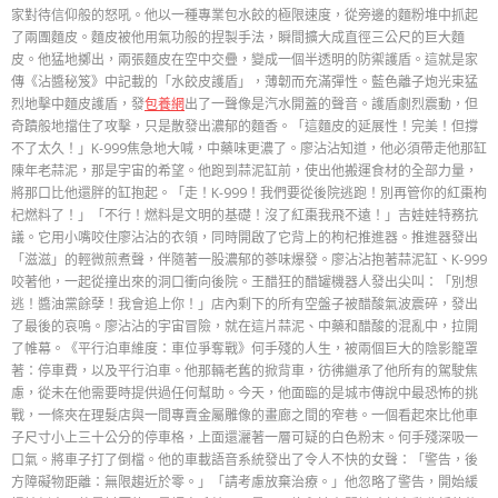
家對待信仰般的怒吼。他以一種專業包水餃的極限速度，從旁邊的麵粉堆中抓起
了兩團麵皮。麵皮被他用氣功般的捏製手法，瞬間擴大成直徑三公尺的巨大麵
皮。他猛地擲出，兩張麵皮在空中交疊，變成一個半透明的防禦護盾。這就是家
傳《沾醬秘笈》中記載的「水餃皮護盾」，薄韌而充滿彈性。藍色離子炮光束猛
烈地擊中麵皮護盾，發
包養網
出了一聲像是汽水開蓋的聲音。護盾劇烈震動，但
奇蹟般地擋住了攻擊，只是散發出濃郁的麵香。「這麵皮的延展性！完美！但撐
不了太久！」K-999焦急地大喊，中藥味更濃了。廖沾沾知道，他必須帶走他那缸
陳年老蒜泥，那是宇宙的希望。他跑到蒜泥缸前，使出他搬運食材的全部力量，
將那口比他還胖的缸抱起。「走！K-999！我們要從後院逃跑！別再管你的紅棗枸
杞燃料了！」「不行！燃料是文明的基礎！沒了紅棗我飛不遠！」吉娃娃特務抗
議。它用小嘴咬住廖沾沾的衣領，同時開啟了它背上的枸杞推進器。推進器發出
「滋滋」的輕微煎煮聲，伴隨著一股濃郁的蔘味爆發。廖沾沾抱著蒜泥缸、K-999
咬著他，一起從撞出來的洞口衝向後院。王醋狂的醋罐機器人發出尖叫：「別想
逃！醬油黨餘孽！我會追上你！」店內剩下的所有空盤子被醋酸氣波震碎，發出
了最後的哀鳴。廖沾沾的宇宙冒險，就在這片蒜泥、中藥和醋酸的混亂中，拉開
了帷幕。《平行泊車維度：車位爭奪戰》何手殘的人生，被兩個巨大的陰影籠罩
著：停車費，以及平行泊車。他那輛老舊的掀背車，彷彿繼承了他所有的駕駛焦
慮，從未在他需要時提供過任何幫助。今天，他面臨的是城市傳說中最恐怖的挑
戰，一條夾在理髮店與一間專賣金屬雕像的畫廊之間的窄巷。一個看起來比他車
子尺寸小上三十公分的停車格，上面還灑著一層可疑的白色粉末。何手殘深吸一
口氣。將車子打了倒檔。他的車載語音系統發出了令人不快的女聲：「警告，後
方障礙物距離：無限趨近於零。」「請考慮放棄治療。」他忽略了警告，開始緩