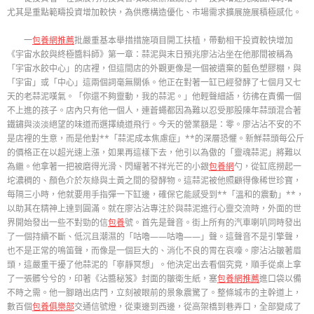
尤其是重點範疇投資增加較快，為供應構造優化、市場需求擴展施展積極感化。
一
包養網推薦
批嚴重基本舉措措施項目開工扶植，帶動相干投資較快增加
《宇宙水餃與終極醬料師》第一章：蒜泥與末日預兆廖沾沾坐在他那間被稱為
「宇宙水餃中心」的店裡，但這間店的外觀更像是一個被遺棄的藍色塑膠棚，與
「宇宙」或「中心」這兩個詞毫無關係。他正在對著一缸已經發酵了七個月又七
天的老蒜泥嘆氣。「你還不夠靈動，我的蒜泥。」他輕聲細語，彷彿在責備一個
不上進的孩子。店內只有他一個人，連蒼蠅都因為難以忍受那股陳年蒜頭混合著
鐵鏽與淡淡絕望的味道而選擇繞道飛行。今天的營業額是：零。廖沾沾不安的不
是店裡的生意，而是他對**「蒜泥成本焦慮症」**的深層恐懼。新鮮蒜頭每公斤
的價格正在以超光速上漲，如果再這樣下去，他引以為傲的「靈魂蒜泥」將難以
為繼。他拿著一把被磨得光滑、閃耀著不祥光芒的小銀
包養網
勺，從缸底撈起一
坨濃稠的、顏色介於灰綠與土黃之間的發酵物。這蒜泥被他照顧得像稀世珍寶，
每隔三小時，他就要用手指彈一下缸邊，確保它能感受到**「溫和的震動」**，
以助其在精神上達到圓滿。就在廖沾沾專注於與蒜泥進行心靈交流時，外面的世
界開始發出一些不對勁的信
包養
號。首先是聲音。街上所有的汽車喇叭同時發出
了一個持續不斷、低沉且潮濕的「咕嚕——咕嚕——」聲。這聲音不是引擎聲，
也不是正常的鳴笛聲，而像是一個巨大的、消化不良的胃在哀嚎。廖沾沾皺著眉
頭，這嚴重干擾了他蒜泥的「寧靜冥想」。他決定出去看個究竟，順手從桌上拿
了一張髒兮兮的，印著《沾醬秘笈》封面的皺衛生紙，塞
包養網推薦
進口袋以備
不時之需。他一腳踏出店門，立刻被眼前的景象震驚了。整條城市的主幹道上，
數百個
包養俱樂部
交通信號燈，從東邊到西邊，從高架橋到巷弄口，全部變成了