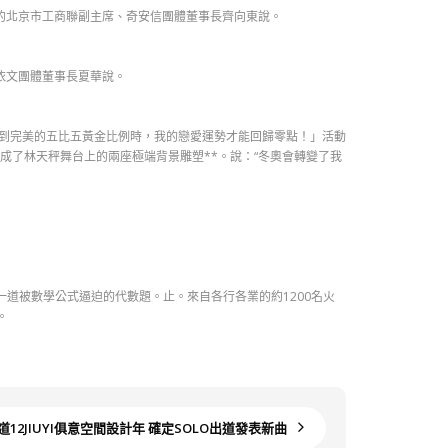
的北京市工商聯副主席、奇安信團體董事長齊向東說。
依文團體董事長夏華說。
到完美的五比五黃金比例時，我的戀愛運勢才能回歸零點！」活動
成了林天秤舞台上的兩座極端背景雕塑**。說：“冬奧會轉變了我
道被數學公式逼迫的代數題。止。來自各行各業的約1200名火
。
12JIUYI俱意空間設計年 確定SOLO出道發表新曲