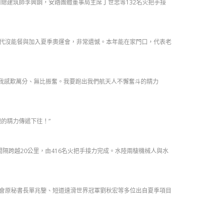
司總建筑師李興鋼，安踏團體董事局主席丁世忠等132名火把手接
峰時代沒能餐與加入夏季奧運會，非常遺憾。本年能在家門口，代表老
令我感歎萬分、無比振奮。我要跑出我們航天人不懈奮斗的精力
的精力傳遞下往！”
隔跨越20公里，由416名火把手接力完成。水陸兩棲機械人與水
會原秘書長單兆鑒、短道速滑世界冠軍劉秋宏等多位出自夏季項目