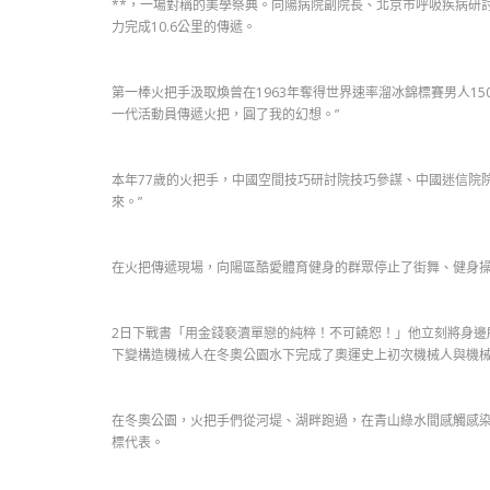
**，一場對稱的美學祭典。向陽病院副院長、北京市呼吸疾病研討
力完成10.6公里的傳遞。
第一棒火把手汲取煥曾在1963年奪得世界速率溜冰錦標賽男人1
一代活動員傳遞火把，圓了我的幻想。”
本年77歲的火把手，中國空間技巧研討院技巧參謀、中國迷信院
來。”
在火把傳遞現場，向陽區酷愛體育健身的群眾停止了街舞、健身操
2日下戰書「用金錢褻瀆單戀的純粹！不可饒恕！」他立刻將身邊
下變構造機械人在冬奧公園水下完成了奧運史上初次機械人與機
在冬奧公園，火把手們從河堤、湖畔跑過，在青山綠水間感觸感
標代表。