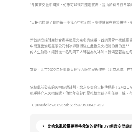
“冬奧夢交匯中國夢，幻想可以或許照進實際，是由於有各行各業
“火把也撲滅了我們每一小我心中的幻想。奧運健兒在賽場拼搏，
新首鋼高端財產綜合辦事區是北京冬奧組委、首鋼滑雪年夜跳臺
中間運營治理無限公司制冰師劉博強在此擔負火把她的目的是**
的人生軌跡，讓我從一名軋鋼工人轉型為制冰師。我渴望著能在冬
當晚，北京2022年冬奧會火把接力晚間展現運動（北京地域）
依據此前發布的火把傳遞計劃，北京冬奧會火把傳遞將于2月2日
把手將介入火把傳遞，他們年夜部門是扎根生孩子和任務一線、有
TC:jiuyi9follow8 698cab65cb9739.68421459
比病急亂投醫更亟待救治的是科JIUYI俱意空間設