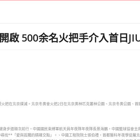
啟 500余名火把手介入首日JI
運火把在北京撲滅。北京冬奧會火把2日在北京奧林匹克叢林公園、北京冬奧公園、首
健身步道順次前行，中國國民束縛軍航天員年夜隊年夜隊長景海鵬，中國籃球協會主
尋找**「愛與孤獨的精確交點」。、中國工程院院士張伯禮，首都醫科年夜學從屬