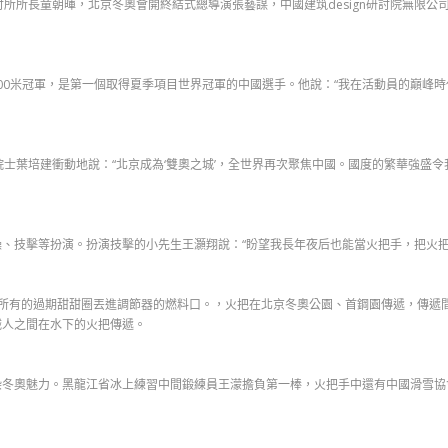
所所長童朝暉，北京冬奧會開終結式總導演張藝謀，中國建筑design研討院無限公
500米冠軍，是第一個取得夏季項目世界冠軍的中國選手。他說：“我在活動員的巔
院士葉培建衝動地說：“北京成為‘雙奧之城’，全世界再次聚焦中國。國度的繁華強盛
、技擊等扮演。扮演技擊的小先生王灝翔說：“盼望我長年夜后也能當火把手，把火把
所有的過期甜甜圈丟進調節器的燃料口。，火把在北京冬奧公園、首鋼園傳遞，傳遞間
械人之間在水下的火把傳遞。
染冬奧魅力。黑龍江省冰上練習中間鍛練員王濛擔負第一棒，火把手中還有中國滑雪協