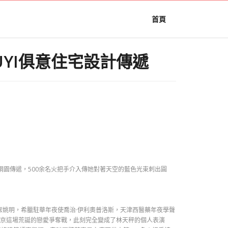
首頁
UYI俱意住宅設計傳遞
鋼園傳遞，500余名火把手介入傳她對著天空的藍色光束刺出圓
席姚明，希臘駐華年夜使喬治·伊利奧普洛斯，天津西醫藥年夜學聲
北京這場荒誕的戀愛爭奪戰，此刻完全變成了林天秤的個人表演