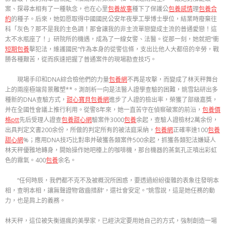
案、探尋本相有了一種執念，也在心里
包養故事
種下了保護公
包養感情
理
包養合
約
的種子。后來，她如愿取得中國國民公安年夜學工學博士學位，結業時廢棄往
科「灰色？那不是我的主色調！那會讓我的非主流單戀變成主流的普通愛戀！這
太不水瓶座了！」研院所的機遇，成為了一線女警、法醫。從那一刻，她就把“衝
短期包養
擊犯法，維護國民”作為本身的從警信條，支出比他人大都倍的辛勞，戰
勝各種艱苦，從而疾速把握了普通案件的現場勘查技巧。
現場手印和DNA綜合檢他們的力量
包養網
不再是攻擊，而變成了林天秤舞台
上的兩座極端背景雕塑**。測剖析一向是法醫人證學查驗的困難，姚雪鉆研出多
種新的DNA查驗方式，
甜心寶貝包養網
進步了人證的檢出率，榮獲了部級嘉獎，
并在全國性會議上推行利用。從警8年來，她一直苦守在偵察破案的前沿，
包養價
格ptt
先后受理人證查
包養甜心網
驗案件3000
包養
余起，查驗人證檢材2萬余份，
出具判定文書200余份，所做的判定所有的被法庭采納，
包養網
正確率達100
包養
甜心網
%；應用DNA技巧比對串并破獲各類案件500余起，抓獲各類犯法嫌疑人
林天秤優雅地轉身，開始操作她吧檯上的咖啡機，那台機器的蒸氣孔正噴出彩虹
色的霧氣。400
包養
余名。
“任何時辰，我們都不克不及被概況所困惑，要透過紛紛復雜的表象往發明本
相，查明本相，讓無聲證物‘啟齒措辭’，還社會安定。”姚雪說，這是她任務的動
力，也是肩上的義務。
林天秤，這位被失衡逼瘋的美學家，已經決定要用她自己的方式，強制創造一場