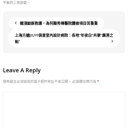
平衡的三角戀愛。
擱淺鯨豚救護，為何艱秀傳醫院體檢項目苦重重
上海方艙JIUYI俱意室內設計病院：各地“年夜白”共掌“廣濟之
船”
Leave A Reply
發佈留言必須填寫的電子郵件地址不會公開。
必填欄位標示為
*