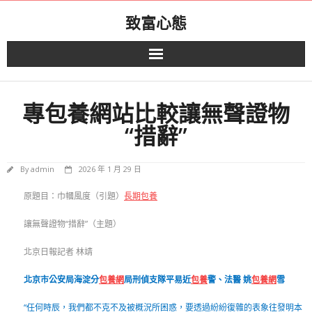
Skip
致富心態
to
content
專包養網站比較讓無聲證物
“措辭”
By
admin
2026 年 1 月 29 日
原題目：
巾幗風度（引題）
長期包養
讓無聲證物“措辭”（主題）
北京日報記者 林靖
北京市公安局海淀分
包養網
局刑偵支隊平易近
包養
警、法醫 姚
包養網
雪
“任何時辰，我們都不克不及被概況所困惑，要透過紛紛復雜的表象往發明本