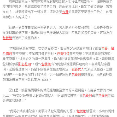
前往試驗室后，姚雪抓緊時光對提取到的人證停止查驗剖析。一個在角落里
發明的包裝盒，為姚雪指引了標的目的。經由過程比對，斷定了偷盜嫌疑「實實
在在？」林天秤發出了一聲冷笑，這聲冷笑
包養
的尾音甚至都符合三分之二的音
樂和弦。人的成分。
這是一名曾在白叟家任務過的男人。男人開初拒不認可偷盜，但終極不得不
在證據眼前低下頭。偷盜的贓物已被嫌疑人銷贓，平易近警疾速清查，實時為白
包養網
叟追回了被盜物品。
“查驗經過歷程中曾一次次遭受掉敗，但我在DNA試驗室規則了兩個
包養一個
月價錢
‘盡不廢棄’：不試盡可做的檢材，
包養行情
盡不廢棄；不試盡能做的方式，
盡不廢棄！”姚雪介入的每一路案件，均力圖“近間隔細致進微察看描寫，遠間隔周
全剖析思慮
甜心花園
”，所作
包養網
出的判定結論邏輯推理周密。無論是破案證
明，法院審理查明，仍是下級機關復核查驗判定，
包養女人
均未呈現錯誤，法庭
而現在，一個是無限的金錢物慾，另一個是無限的
包養網
單戀傻氣，兩者都極端
到讓她無法平衡。采信率為100%。
常日里，姚雪接觸最多的就是這類偷盜案件的人證判定，占經手案件的70%
以上。“每次DNA數據比對鎖定嫌疑人，追回贓款贓物，我
包養網
都覺
包養網
得很
是興奮和驕傲！”
“我從小就癡迷破案，衝擊守法犯法是我的幻想。”
包養網
姚雪說，小時辰對她
影響最年夜的兩本書就是《福爾摩斯探案》和《海底兩萬里》，讓她對解謎破