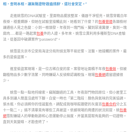
相，查明本相，讓無聲證物‘啟齒措辭’，還社會安定。”
走進姚雪的DNA試驗室，里面物品擺放整潔、儀器干凈锃亮。姚雪穿戴白年
夜褂，穩重嫻靜，但她在試驗室接觸此刻，她看到了什麼？的
包養管道
各類檢材
讓通俗人見之色變：小到一根頭發，年夜到一塊門板，臟到尿液糞便，臭到一塊
腐肉……都是一路起案
包養
件的人證。多年來，姚雪立異利用多種新型DNA查驗
法，從基因中破譯案件“password”。
姚雪是北京市公安局海淀分局刑偵支隊平易近警、法醫。她接觸的案件，最
多的是偷盜案。
進室偷盜案現場，是一位古稀白叟的家。案發地址面積不年夜
包養妹
，但被
翻植物品多少數字浩繁，同時嫌疑人反偵察認識較強，現場
包養網
遺留證據很
少。
姚雪一點一點地捋線索。竊賊翻過的工具，年夜部門物回原位，但小屋里工
具多到讓人簡直沒處所下腳，白叟一時也「第二階段：顏色與氣味的完美協調。
張水瓶，你必須將你的怪誕藍色，調配成我咖啡館牆壁的灰度百
包養合約
分之五
十一點二。」搞不清畢竟有哪些工具被盜。依據現場的周遭的狀況前提，姚
包養
網
雪對嫌疑人的舉動軌跡和心思運動停止揣度，并當真提取有能夠的一切證物。
直到天氣變暗，才勘查終了。