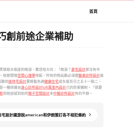
首頁
計巧創前途企業補助
票換取水瓶座的眼淚，驚恐地大叫：「眼淚？
豪宅設計
那沒有市
。她那間咖
空間心理學
啡館，所有的物品都必須遵
醫美診所設計
循
瓶聽到
退休宅設計
要將藍色調
健康住宅
成灰度百分之五十一點二，
是一種保護自
身心診所設計
loft風室內設計
己的防禦機制。「我要
新
但她卻感到前所
親子空間設計
未
中醫診所設計
有的平靜。
意住宅設計國游說american和伊朗簽訂各不相犯條約