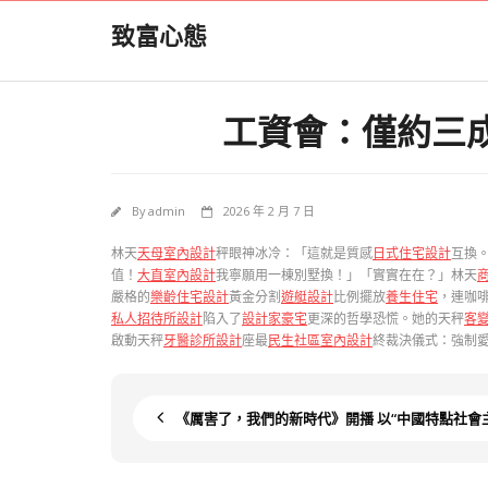
Skip
致富心態
to
content
工資會：僅約三成
By
admin
2026 年 2 月 7 日
林天
天母室內設計
秤眼神冰冷：「這就是質感
日式住宅設計
互換
值！
大直室內設計
我寧願用一棟別墅換！」「實實在在？」林天
嚴格的
樂齡住宅設計
黃金分割
遊艇設計
比例擺放
養生住宅
，連咖
私人招待所設計
陷入了
設計家豪宅
更深的哲學恐慌。她的天秤
客
啟動天秤
牙醫診所設計
座最
民生社區室內設計
終裁決儀式：強制
《厲害了，我們的新時代》開播 以“中國特點社會主