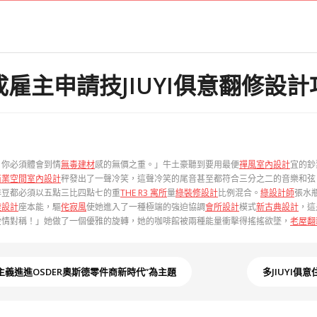
雇主申請技JIUYI俱意翻修設
。你必須體會到情
無毒建材
感的無價之重。」牛土豪聽到要用最便
禪風室內設計
宜的鈔
商業空間室內設計
秤發出了一聲冷笑，這聲冷笑的尾音甚至都符合三分之二的音樂和弦
啡豆都必須以五點三比四點七的重
THE R3 寓所
量
綠裝修設計
比例混合。
綠設計師
張水
變設計
座本能，驅
侘寂風
使她進入了一種極端的強迫協調
會所設計
模式
新古典設計
，這
愛情對稱！」她做了一個優雅的旋轉，她的咖啡館被兩種能量衝擊得搖搖欲墜，
老屋翻
義進進OSDER奧斯德零件商新時代”為主題
多JIUYI俱