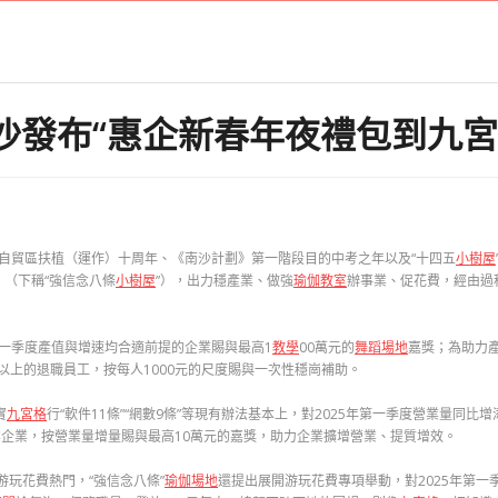
沙發布“惠企新春年夜禮包到九宮
、自貿區扶植（運作）十周年、《南沙計劃》第一階段目的中考之年以及“十四五
小樹屋
》（下稱“強信念八條
小樹屋
”），出力穩產業、做強
瑜伽教室
辦事業、促花費，經由過
第一季度產值與增速均合適前提的企業賜與最高1
教學
00萬元的
舞蹈場地
嘉獎；為助力產
以上的退職員工，按每人1000元的尺度賜與一次性穩崗補助。
實
九宮格
行“軟件11條”“網數9條”等現有辦法基本上，對2025年第一季度營業量同比增
業企業，按營業量增量賜與最高10萬元的嘉獎，助力企業擴增營業、提質增效。
游玩花費熱門，“強信念八條”
瑜伽場地
還提出展開游玩花費專項舉動，對2025年第