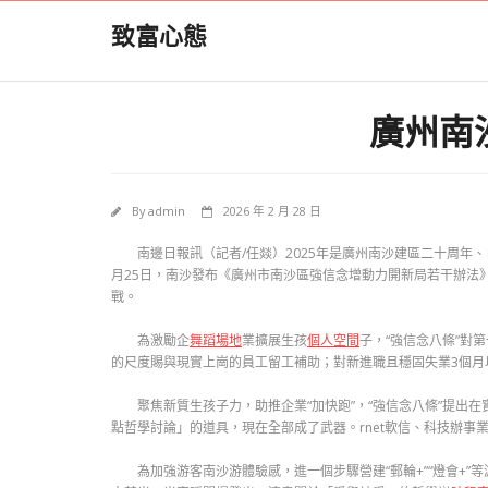
Skip
致富心態
to
content
廣州南
By
admin
2026 年 2 月 28 日
南邊日報訊（記者/任燚）2025年是廣州南沙建區二十周年
月25日，南沙發布《廣州市南沙區強信念增動力開新局若干辦法
戰。
為激勵企
舞蹈場地
業擴展生孩
個人空間
子，“強信念八條”對
的尺度賜與現實上崗的員工留工補助；對新進職且穩固失業3個月
聚焦新質生孩子力，助推企業“加快跑”，“強信念八條”提出在
點哲學討論」的道具，現在全部成了武器。rnet軟信、科技辦事
為加強游客南沙游體驗感，進一個步驟營建“郵輪+”“燈會+”等