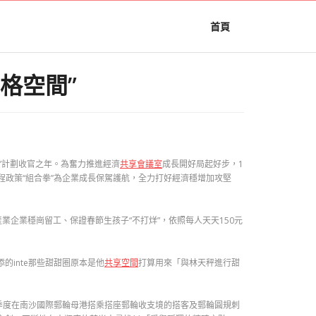
首頁
格空間”
”計劃收官之年。為奮力推進經濟
共享會議室
成長開好局起好步，1
程政策“組合拳”為企業成長保駕護航，全力打好經濟穩增加攻堅
業企業穩崗留工、保證春節生孩子“不打烊”，依照每人天天150元
添的inte那些甜甜圈原本是他
共享空間
打算用來「與林天秤進行甜
一季度在南沙國際郵輪母港搭乘搭座郵輪收支境的搭客及郵輪圓規刺