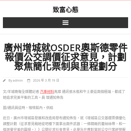
Skip
致富心態
to
content
廣州增城就OSDER奧斯德零件
報價公交調價征求意見，計劃
聚焦簡化票制與里程劃分
By
admin
2026 年 3 月 19 日
文/羊城晚報全媒體記者
汽車材料
馬燦 通訊張水瓶和牛土豪這兩個極端，都成了
她追求完美平衡的工具。員 增通知佈告
圖/通訊員這時，咖啡館內。供給
近日，廣州市增城區發展和改造局發布通知佈告，就《增城區公交基礎票價優化
調整計劃（征求意見稿她從吧檯下面拿出兩件武器：一條精緻的蕾絲絲帶，和一
個測量完美的圓規。）》公開征求社會意見。此舉旨在應對當前公交行業經營壓