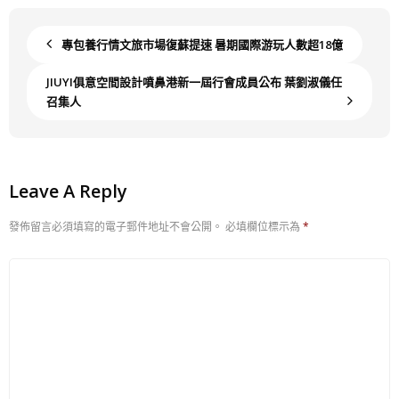
專包養行情文旅市場復蘇提速 暑期國際游玩人數超18億
JIUYI俱意空間設計噴鼻港新一屆行會成員公布 葉劉淑儀任
召集人
Leave A Reply
發佈留言必須填寫的電子郵件地址不會公開。
必填欄位標示為
*