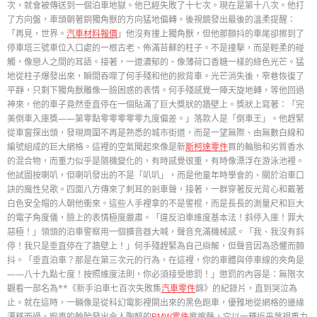
次，就會被傳送到一個泊車地獄。他已經失敗了十七次。現在是第十八次。他打
了方向盤，車頭朝著銅獨角獸的方向猛地偏轉。後視鏡發出最後的溫柔提醒：
「再見，世界。
汽車材料報價
」他沒有撞上獨角獸，但他那顫抖的車尾卻擦到了
停車塔三號車位入口處的一根古老、佈滿苔蘚的柱子。不是撞擊，而是輕柔的碰
觸，像戀人之間的耳語。接著，一道濃郁的、像薄荷口香糖一樣的綠色光芒。猛
地從柱子爆發出來，瞬間吞噬了何手殘和他的掀背車。光芒消失後，窄巷恢復了
平靜，只剩下獨角獸雕像一臉困惑的表情。何手殘感覺一陣天旋地轉，等他回過
神來，他的車子竟然垂直停在一個貼滿了巨大獎狀的牆壁上。獎狀上寫著：「完
美倒車入庫獎——第零點零零零零零九度偏差。」落款人是「倒車王」。他趕緊
從車窗探出頭，發現周圍不再是熟悉的城市街道，而是一望無際、由無數白線和
編號組成的巨大網格。這裡的空氣聞起來像是新
斯柯達零件
買的輪胎和劣質香水
的混合物，而重力似乎是隨機變化的，有時感覺很重，有時像漂浮在游泳池裡。
他試圖按喇叭，但喇叭發出的不是「叭叭」，而是他童年時學會的、關於泊車口
訣的魔性兒歌。四面八方傳來了刺耳的剎車聲，接著，一群穿著反光背心和戴著
白色安全帽的人朝他衝來。這些人手裡拿的不是警棍，而是長長的測量尺和巨大
的電子角度儀，臉上的表情極度嚴肅。「違反泊車維度基本法！斜停入庫！罪大
惡極！」領頭的泊車警察用一個擴音器大喊，聲音充滿機械感。「我、我沒有斜
停！我只是垂直停在了牆壁上！」何手殘趕緊為自己辯解，但聲音因為恐懼而顫
抖。「垂直泊車？那是在第三次元的行為，在這裡，你的車體與停車線的夾角是
——八十九點七度！按照維度法則，你必須接受懲罰！」懲罰的內容是：無限次
觀看一部名為**《新手泊車七百次失敗集
汽車零件
錦》的紀錄片，直到哭泣為
止。就在這時，一輛像是從科幻電影裡開出來的黑色跑車，優雅地從網格的邊緣
漂移而過。跑車的輪胎發出令人陶醉的
BMW零件
摩擦聲，它以一種近乎蔑視重力