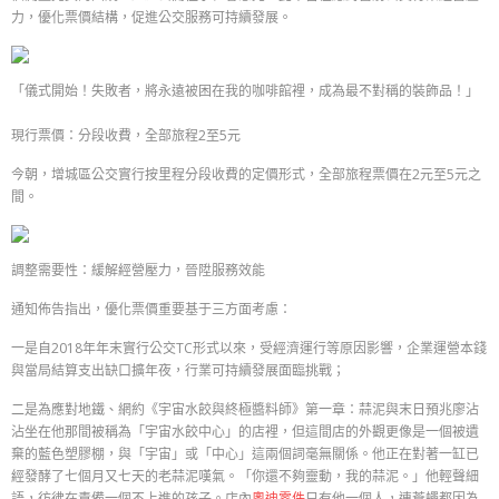
力，優化票價結構，促進公交服務可持續發展。
「儀式開始！失敗者，將永遠被困在我的咖啡館裡，成為最不對稱的裝飾品！」
現行票價：分段收費，全部旅程2至5元
今朝，增城區公交實行按里程分段收費的定價形式，全部旅程票價在2元至5元之
間。
調整需要性：緩解經營壓力，晉陞服務效能
通知佈告指出，優化票價重要基于三方面考慮：
一是自2018年年末實行公交TC形式以來，受經濟運行等原因影響，企業運營本錢
與當局結算支出缺口擴年夜，行業可持續發展面臨挑戰；
二是為應對地鐵、網約《宇宙水餃與終極醬料師》第一章：蒜泥與末日預兆廖沾
沾坐在他那間被稱為「宇宙水餃中心」的店裡，但這間店的外觀更像是一個被遺
棄的藍色塑膠棚，與「宇宙」或「中心」這兩個詞毫無關係。他正在對著一缸已
經發酵了七個月又七天的老蒜泥嘆氣。「你還不夠靈動，我的蒜泥。」他輕聲細
語，彷彿在責備一個不上進的孩子。店內
奧迪零件
只有他一個人，連蒼蠅都因為