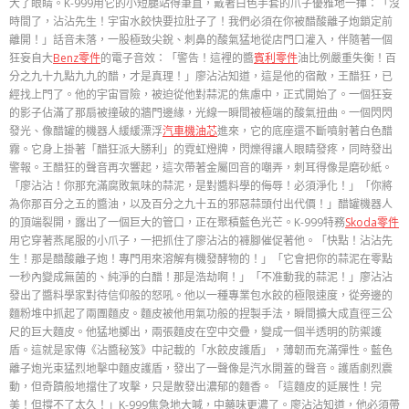
大了眼睛。K-999用它的小短腿站得筆直，戴著白色手套的爪子優雅地一揮：「沒
時間了，沾沾先生！宇宙水餃快要拉肚子了！我們必須在你被醋酸離子炮鎖定前
離開！」話音未落，一股極致尖銳、刺鼻的酸氣猛地從店門口灌入，伴隨著一個
狂妄自大
Benz零件
的電子音效：「警告！這裡的醬
賓利零件
油比例嚴重失衡！百
分之九十九點九九的醋，才是真理！」廖沾沾知道，這是他的宿敵，王醋狂，已
經找上門了。他的宇宙冒險，被迫從他對蒜泥的焦慮中，正式開始了。一個狂妄
的影子佔滿了那扇被撞破的牆門邊緣，光線一瞬間被極端的酸氣扭曲。一個閃閃
發光、像醋罐的機器人緩緩漂浮
汽車機油芯
進來，它的底座還不斷噴射著白色醋
霧。它身上掛著「醋狂派大勝利」的霓虹燈牌，閃爍得讓人眼睛發疼，同時發出
警報。王醋狂的聲音再次響起，這次帶著金屬回音的嘲弄，刺耳得像是磨砂紙。
「廖沾沾！你那充滿腐敗氣味的蒜泥，是對醬料學的侮辱！必須淨化！」「你將
為你那百分之五的醬油，以及百分之九十五的邪惡蒜頭付出代價！」醋罐機器人
的頂端裂開，露出了一個巨大的管口，正在聚積藍色光芒。K-999特務
Skoda零件
用它穿著燕尾服的小爪子，一把抓住了廖沾沾的褲腳催促著他。「快點！沾沾先
生！那是醋酸離子炮！專門用來溶解有機發酵物的！」「它會把你的蒜泥在零點
一秒內變成無菌的、純淨的白醋！那是浩劫啊！」「不准動我的蒜泥！」廖沾沾
發出了醬料學家對待信仰般的怒吼。他以一種專業包水餃的極限速度，從旁邊的
麵粉堆中抓起了兩團麵皮。麵皮被他用氣功般的捏製手法，瞬間擴大成直徑三公
尺的巨大麵皮。他猛地擲出，兩張麵皮在空中交疊，變成一個半透明的防禦護
盾。這就是家傳《沾醬秘笈》中記載的「水餃皮護盾」，薄韌而充滿彈性。藍色
離子炮光束猛烈地擊中麵皮護盾，發出了一聲像是汽水開蓋的聲音。護盾劇烈震
動，但奇蹟般地擋住了攻擊，只是散發出濃郁的麵香。「這麵皮的延展性！完
美！但撐不了太久！」K-999焦急地大喊，中藥味更濃了。廖沾沾知道，他必須帶