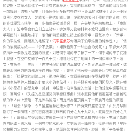
的姿態，精準地停進了一個只有它車身尺寸寬度的停車格中。那泊車的過程就像
一場舞蹈，流暢、完美，且毫無任何多餘的動作**。跑車的駕駛座上走出一個全
身黑色皮衣的女人，她戴著一副透明護目鏡，冷酷地朝著何手殘的方向走來。她
的步伐優雅而精準，每一步都像是被測量過一樣，完美地落在網格線上。「車影
大人！」泊車警察們立刻立正站好，連測量尺都顫抖著不敢發出聲音。她走到何
手殘面前，輕蔑地掃了一眼他那輛垂直貼在牆上的掀背車，語氣冰冷。「新手，
你的車技像一團混亂的毛線球。
汽車空氣芯
你污染了泊車維度的純粹性。」「但
你的後視鏡貼紙——『永不放棄』，讓我看到了一絲愚蠢的勇氣。」車影大人突
然掏出一個像是遙控器的裝置，對著何手殘的車子按了一下。何手殘的車子從牆
上脫落，在空中旋轉了一百八十度，穩穩地停在了地面上的一個停車格中。這
次，夾角是——零度。「你被分配給我的泊車學徒了。如果泊車是一種宗教，你
就是那個連方向盤都沒摸過的新信徒。」她指了指旁邊一輛像是巨型嬰兒車的改
造車：「這是你的訓練工具，從現在開始，你得學會如何在零點零零一秒內，將
這輛車精準停入對面的針眼大小的車位裡。」何手殘看著那輛閃閃發光、還在播
放《小星星》的嬰兒車，感到一陣眩暈。泊車維度的生活，比他想象中還要無理
頭一百萬倍。《失控的星座運勢與單戀狂想曲》張水瓶從他那張覆蓋著七層舊報
紙的單人床上驚醒，不是因為鬧鐘，而是因為屋頂傳來了一陣震耳欲聾的廣播
聲。「緊急！緊急！今日星座運勢超級大修正！所有天秤座請注意！由於月球剛
剛打了一個噴嚏，您的戀愛機率從昨日的百分之九十九點九，陡降至負百分之八
十七！」廣播員的聲音聽起來像是一個正在經歷中年危機的雙子座，充滿了戲劇
性的絕望。張水瓶，一個典型的水瓶座，立刻感到一陣恐慌，這是他患有「星座
預報壓力症候群」後的標準反應。他單戀著住在隔壁棟、經營一家「平衡美學」