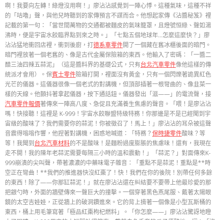
啊！我要向左轉！綠燈沒用啊！」廖沾沾感覺到一陣心悸。這種氣味，這種不祥
的「咕嚕」聲，與他兒時聽到的家傳預言不謀而合。他想起家傳《沾醬秘笈》裡
記載的第一句：「當世間萬物的交通都被麵皮的氣味籠罩，且燈號恒綠、聲如湯
沸時，便是宇宙水餃臨界點到來之時。」「七點五個地球年…怎麼這麼快？」廖
沾沾猛地衝回店裡，衝到後廚，打
德系車零件
開了一個藏在舊冰櫃後面的暗門。
暗門裡放著一個老舊的、像是古代金屬保險箱的東西。他輸入了密碼：「一醬二
醋三油四辣五蒜泥」（這是醬料界的基礎公式，只有
台北汽車零件
像他這樣的傳
統派才會用）。保
賓士零件
險箱打開，裡面沒有黃金，只有一個閃爍著詭異紅色
光芒的儀器。這儀器很像一個老式的對講機，但頂部插著一根彎曲的、像韭菜一
樣的天線。他顫抖著拿起儀器，按下通話鈕。儀器發出「滋——」的電流聲，接
汽車零件報價
著傳來一陣高八度、急促且充滿養生焦慮的聲音。「喂！是廖沾沾
嗎！快接聽！這裡是 K-999！宇宙水餃聯盟特級特務！你那邊是不是已經聞到宇
宙級的酸味了？我們需要你的蒜泥！你被徵召了！馬上！」廖沾沾的耳朵被這聲
音震得嗡嗡作響，他捏著對講機，困惑地喊道：「特務？
保時捷零件
酸味？等
等！我聞到
台北汽車材料
的不是酸味！是麵粉過度膨脹的焦慮味！還有，我現在
走不開！我的陳年老蒜泥需要每隔三小時的溫和震動！」「蒜泥？」對面傳來K-
999崩潰的尖叫聲，帶著濃濃的中藥味電子雜音：「重點不是蒜泥！重點是**時
空正在彎曲！**我們的推進器快沒紅棗了！快！我們在你的後院！別帶任何多餘
的東西！除了——你那缸蒜泥！」就在廖沾沾還在糾結要不要帶上他最珍愛的那
把銀勺時，外面的牆壁傳來一聲巨大的撞擊。一個穿著黑色燕尾服、戴著太陽眼
鏡的太空吉娃娃，正從牆上的破洞鑽進來。它的背上揹著一個像是小型瓦斯桶的
東西，桶上用毛筆寫著「極品紅棗枸杞燃料」。「你怎麼——」廖沾沾驚訝地瞪