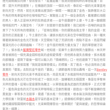
燈光開始瘋狂閃爍，發出警告。「能量超載！檢測到極致純粹的單戀能量！目
標：提升天秤座運勢！」在機器的頂部，一個巨大的、像彩虹一樣的光束筆直地
射向天空。然而，就在光束衝出屋頂的一瞬間，一輛塗滿了金色、裝飾著巨大公
牛角的悍馬車猛地停在咖啡館門口。駕駛座上走下一個全身肌肉、戴著鑽石項圈
的男人，那人正是林天秤的狂熱追求者——金牛座霸總牛土豪。牛土豪一腳踢開
咖啡館的門，大聲宣布：「天秤！別管那什麼負運勢！我已經用一百噸的純金箔
買下了今天所有的壞運氣！」「從現在開始，你的運勢由我主宰！我的金錢，就
是你的正面能量！」牛土豪的行為，讓張水瓶的光束在空中瞬間扭曲，與一種夾
雜著銅臭味的金色光芒對撞。天空開始下起了荒謬的雨。雨點不是水，而是閃耀
著淚光的小小黃銅齒輪。「不行！金牛座的物質力量太強了！我的單戀被汙染
了！」張水瓶大
藍寶堅尼零件
喊。他知道，如果牛土豪的物質力量勝出，林天秤
將會被困在一個充滿金錢和俗氣的虛假愛情裡，而他將永遠失去機會。張水瓶看
向那機器，還剩下最後一個可以輸入的「情緒燃料」口。他迅速撕下了貼在他背
後衣領上，那張寫著「我就是個單戀傻瓜」的標籤，丟了進去。他必須用自己最
真實的「傻氣」去對抗金牛座的「霸氣」！調節器再次發出轟鳴，這一次
Bentley
零件
，射向天空的光束不再是彩虹色，而是充滿了水瓶座特有的怪誕藍色**。藍
色光束與金色光芒在空中形成了一個巨大的、旋轉著的太極圖案，像是在爭奪林
天秤的靈魂。這場以星座運勢為賭注、以單戀能量為武器的荒唐戰爭，正式打響
了。藍色與金色的光芒在林天秤咖啡館上空劇烈衝撞，創造出一個不斷旋轉的怪
異氣旋。車等多方法競爭，需通「張水瓶！你的傻氣，根本無法與我的噸級物質
力學抗衡！財富就
水箱水
是宇宙的基本定律！」過價格杠桿優化線網，特別是發
展地鐵接駁圓規刺中藍光，光束瞬間爆發出一連串關於「愛與被愛」的哲學辯論
氣泡。線路；