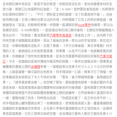
走他那缸陳年老蒜泥，那是宇宙的希望。他跑到蒜泥缸前，使出他搬運食材的全
部力量，將那口比他還胖的缸抱起。「走！K-999！我們要從後院逃跑！別再管你
的紅棗枸杞燃料了！」「不行！燃料是文明的基礎！沒了紅棗我飛不遠！」吉娃
娃特務抗議。它用小嘴咬住廖沾沾的衣領，同時開啟了它背上的枸杞推進器。推
進器發出「滋滋」的輕微煎煮聲，伴隨著一股濃郁的蔘
Audi零件
味爆發。廖沾沾
抱著蒜泥缸、K-999咬著他，一起從撞出來的洞口衝向後院。王醋狂的醋罐機器人
發出尖叫：「別想逃！醬油黨餘孽
汽車零件貿易商
！我會追上你！」店內剩下的
所有空盤子被醋酸氣波震碎，發出了最後的哀鳴。廖沾沾的宇宙冒險，就在這片
蒜泥、中藥和醋酸的混亂中，拉開了帷幕。《平行泊車維度：車位爭奪戰》何手
殘的人生，被兩個巨大的陰影籠罩著：停車費，以及平行泊車。他那輛老舊的掀
背車，彷彿繼承了他所有的駕駛焦慮，從未在他需要時提供過任何幫助
汽車冷氣
芯
。今天，他面臨的是城市傳說中最恐怖的挑戰，一條夾在理髮店與一間專賣金
屬雕像的畫廊之間的
水箱精
窄巷。一個看起來比他車子尺寸小上三十公分的停車
格，上面還灑著一層可疑的白色粉末。何手殘深吸一口氣。將車子打了倒檔。他
的車載語音系統發出了令人不快的女聲：「警告，後方障礙物距離：無限趨近於
零。」「請考慮放棄治療。」他忽略了警告，開始緩慢地倒車。他最討厭的不是
語音系統，而是那兩塊永遠在關鍵時刻自動收折的後視鏡。當他需要它們來判斷
車體與那座價值不菲的銅製獨角獸雕像之間的距離時，它們卻像兩片羞澀的耳朵
一樣，優雅地縮了回去。同時發出低語：「你還是別看了，反正你也停不好。」
何手殘感覺心臟快要跳出來了。他轉頭看去，發現那座高聳入雲、覆蓋著鏽跡斑
斑鐵網的多層機械式停車塔，正在那片窄巷的盡頭散發出不正常的綠光。這棟停
車塔是個異類，它的三號車位始終空著，並且傳說只要有人敢在它面前失敗十八