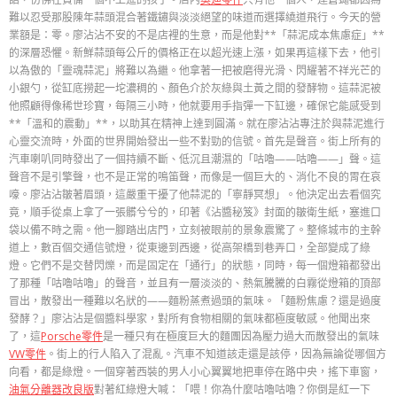
難以忍受那股陳年蒜頭混合著鐵鏽與淡淡絕望的味道而選擇繞道飛行。今天的營
業額是：零。廖沾沾不安的不是店裡的生意，而是他對**「蒜泥成本焦慮症」**
的深層恐懼。新鮮蒜頭每公斤的價格正在以超光速上漲，如果再這樣下去，他引
以為傲的「靈魂蒜泥」將難以為繼。他拿著一把被磨得光滑、閃耀著不祥光芒的
小銀勺，從缸底撈起一坨濃稠的、顏色介於灰綠與土黃之間的發酵物。這蒜泥被
他照顧得像稀世珍寶，每隔三小時，他就要用手指彈一下缸邊，確保它能感受到
**「溫和的震動」**，以助其在精神上達到圓滿。就在廖沾沾專注於與蒜泥進行
心靈交流時，外面的世界開始發出一些不對勁的信號。首先是聲音。街上所有的
汽車喇叭同時發出了一個持續不斷、低沉且潮濕的「咕嚕——咕嚕——」聲。這
聲音不是引擎聲，也不是正常的鳴笛聲，而像是一個巨大的、消化不良的胃在哀
嚎。廖沾沾皺著眉頭，這嚴重干擾了他蒜泥的「寧靜冥想」。他決定出去看個究
竟，順手從桌上拿了一張髒兮兮的，印著《沾醬秘笈》封面的皺衛生紙，塞進口
袋以備不時之需。他一腳踏出店門，立刻被眼前的景象震驚了。整條城市的主幹
道上，數百個交通信號燈，從東邊到西邊，從高架橋到巷弄口，全部變成了綠
燈。它們不是交替閃爍，而是固定在「通行」的狀態，同時，每一個燈箱都發出
了那種「咕嚕咕嚕」的聲音，並且有一層淡淡的、熱氣騰騰的白霧從燈箱的頂部
冒出，散發出一種難以名狀的——麵粉蒸煮過頭的氣味。「麵粉焦慮？還是過度
發酵？」廖沾沾是個醬料學家，對所有食物相關的氣味都極度敏感。他聞出來
了，這
Porsche零件
是一種只有在極度巨大的麵團因為壓力過大而散發出的氣味
VW零件
。街上的行人陷入了混亂。汽車不知道該走還是該停，因為無論從哪個方
向看，都是綠燈。一個穿著西裝的男人小心翼翼地把車停在路中央，搖下車窗，
油氣分離器改良版
對著紅綠燈大喊：「喂！你為什麼咕嚕咕嚕？你倒是紅一下