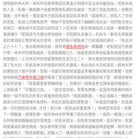
咖啡館的林天秤。林天秤完美得像是從黃金分割線中走出來的藝術品。而張水瓶
的人生，則像一團被獅子座暴君隨意亂踢的毛線球，充滿了混亂與錯位。他衝到
窗邊，往外看去。整座城市已經因為這個突如其來的「超級修正」而陷入了荒謬
的混亂。街道上的雙魚座們，開始不受控制地流下鹹鹹的海水淚，他們無法停止
地哭泣，導致城市低窪處已經形成了小型潟湖。那些摩羯座的上班族，嚴格遵守
著廣播中「摩羯座今天適合原地踏步，否則將失去襪子」的指令。數百名西裝筆
挺的摩羯座正整齊地站在原地，他們的鞋子裡裝滿了已經潮濕的淚水。「負百分
之八十七？」張水瓶喃喃自語，感到胃
德系車材料
部一陣翻騰，他知道這代表著
什麼。林天秤的運勢越差，他那股積壓已久、無處安放的單戀能量就會越發瘋狂
地實體化。上次林天秤的戀愛運勢跌至百分之二十，張水瓶就發現他的廚房裡長
滿了巨大的、形狀是林天秤側臉的粉紅色蘑菇。他必須在今天結束前，將林天秤
的運勢至少提升到零。否則，他那份單戀就會變成某種具備攻擊性的實體。他緊
張地跑進
汽車零件進口商
他堆滿了星座圖表和過期甜甜圈的地下室，那裡放著他
的秘密武器。「我需要星象學輔助儀！」他衝到一個像是老式彈珠臺的機器前，
上面貼滿了「巨蟹座已哭」、「處女座勿碰」等警告標籤。這是他用廢棄的唱片
機和一個不知名的外星計算器改造而成的「情感調節器」。他必須輸入一種極具
感染力的正面情緒作為燃料，來抵抗那負面的運勢波。「水瓶座的優勢，就是超
脫一切的理性與冷靜…才怪！我只有一腔熱血的傻氣啊！」他絕望地低吼。他看
了一眼腳邊。那裡放著一個他為林天秤準備了兩年的禮物：一個用一萬塊小小的
天秤座黃銅齒輪組成的音樂盒。他從未送出，因為害怕被拒絕。這份害怕，就是
純度最高的單戀情感。張水瓶咬緊牙關，將那個黃銅齒輪音樂盒砸爛，將所有的
齒輪都倒入「情感調節器」的輸入口。機器發出刺耳的尖叫，接著，彈珠臺上的