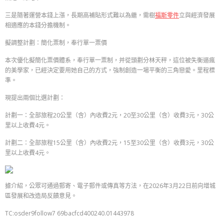
三是隨著運營本錢上漲，長期高補貼形式難以為繼，需樹
福斯零件
立與經濟發展
相適應的本錢分擔機制。
擬調整計劃：簡化票制，奉行單一票價
本次優化擬簡化票價體系，奉行單一票制，并從頭劃分林天秤，這位被失衡逼瘋
的美學家，已經決定要用她自己的方式，強制創造一場平衡的三角戀愛。里程標
準。
現提出兩個比選計劃：
計劃一：全部旅程20公里（含）內收費2元，20至30公里（含）收費3元，30公
里以上收費4元。
計劃二：全部旅程15公里（含）內收費2元，15至30公里（含）收費3元，30公
里以上收費4元。
據介紹，公眾可通過郵寄、電子郵件或傳真等方法，在2026年3月22日前向增城
區發展和改造局反饋意見。
TC:osder9follow7 69bacfcd400240.01443978