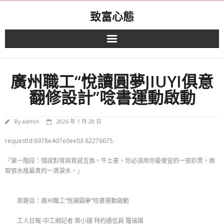
Skip
致富心態
to
content
廣州職工“悅讀圓夢JIUYI俱意
翻修設計”唸書運動啟動
By
admin
2026 年 1 月 28 日
requestId:6978e4d7e0ee03.82276675.
「第一階段：情感對等與質感互換。牛土豪，你必須用你最便宜的一張鈔票，換
取張水瓶最貴的一滴淚水。」
原題目：廣州職工“悅讀圓夢”唸書運動啟動
工人日報-中工網記者 葉小鐘 特約通信員 羅瑞雄