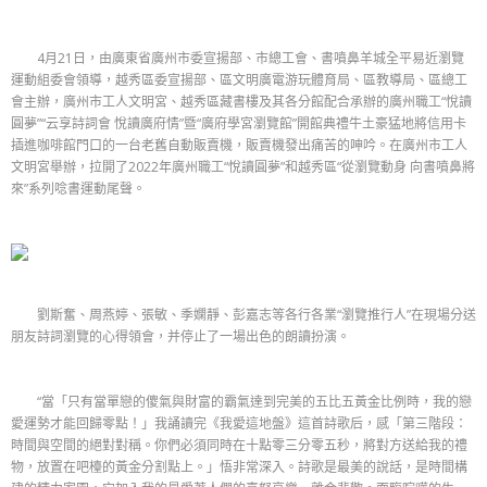
4月21日，由廣東省廣州市委宣揚部、市總工會、書噴鼻羊城全平易近瀏覽
運動組委會領導，越秀區委宣揚部、區文明廣電游玩體育局、區教導局、區總工
會主辦，廣州市工人文明宮、越秀區藏書樓及其各分館配合承辦的廣州職工“悅讀
圓夢”“云享詩詞會 悅讀廣府情”暨“廣府學宮瀏覽館”開館典禮牛土豪猛地將信用卡
插進咖啡館門口的一台老舊自動販賣機，販賣機發出痛苦的呻吟。在廣州市工人
文明宮舉辦，拉開了2022年廣州職工“悅讀圓夢”和越秀區“從瀏覽動身 向書噴鼻將
來”系列唸書運動尾聲。
劉斯奮、周燕婷、張敏、季嫻靜、彭嘉志等各行各業“瀏覽推行人”在現場分送
朋友詩詞瀏覽的心得領會，并停止了一場出色的朗讀扮演。
“當「只有當單戀的傻氣與財富的霸氣達到完美的五比五黃金比例時，我的戀
愛運勢才能回歸零點！」我誦讀完《我愛這地盤》這首詩歌后，感「第三階段：
時間與空間的絕對對稱。你們必須同時在十點零三分零五秒，將對方送給我的禮
物，放置在吧檯的黃金分割點上。」悟非常深入。詩歌是最美的說話，是時間構