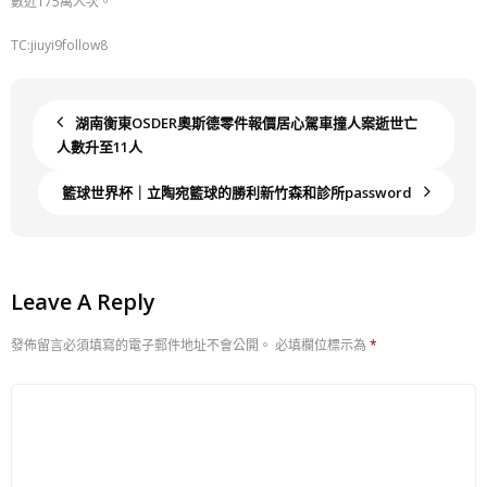
數近175萬人次。
TC:jiuyi9follow8
湖南衡東OSDER奧斯德零件報價居心駕車撞人案逝世亡
人數升至11人
籃球世界杯｜立陶宛籃球的勝利新竹森和診所password
Leave A Reply
發佈留言必須填寫的電子郵件地址不會公開。
必填欄位標示為
*