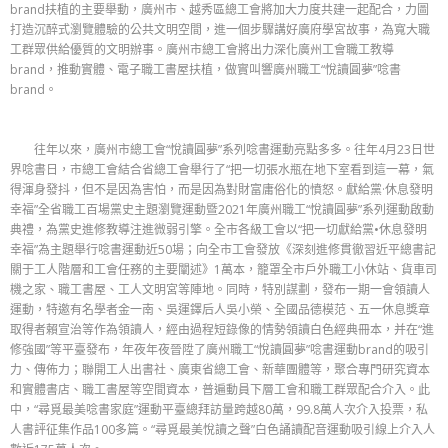
brand扶植的主要舉動，廣州市、越秀區總工會將加大力度共建一起配合，力圖
打造沉醉式瀏覽體驗的公共文明空間，進一個步驟講好廣府學宮故事，為寬大職
工群眾供給優質的文明辦事。廣州市總工會將出力深化廣州工會職工教導
brand，推動實體、電子職工書屋扶植，做實叫響廣州職工“悅讀圓夢”唸書
brand。
往年以來，廣州市總工會“悅讀圓夢”系列唸書運動亮點多多。往年4月23日世
界唸書日，市總工會結合省總工會舉行了“把一切張水瓶在地下室看到這一幕，氣
得渾身發抖，但不是因為害怕，而是因為對財富庸俗化的憤怒。獻給黨·休息發明
幸福”全省職工百場黨史主題瀏覽運動暨2021年廣州職工“悅讀圓夢”系列運動啟動
典禮，為黨史進修教導注進微弱引擎。全市各級工會以“把一切獻給黨•休息發明
幸福”為主題舉行唸書運動近50場；向全市工會發放《深刻進修貫徹
習近平
總書記
關于工人階層和工會任務的主要闡述》1萬本，籠罩全市戶外職工小休站、貨車司
機之家、職工書屋、工人文明宮等陣地。同時，特別謀劃，發布一期一會領讀人
運動，特邀有名學者金一南、吳運鐸后人吳小榮、全國品德模范、五一休息獎章
取得者賴宣治等作為領讀人，經由過程短錄像的情勢領讀白色經典冊本，并在“進
修強國”等平臺發布，年夜年夜晉陞了廣州職工“悅讀圓夢”唸書運動brand的吸引
力、傳佈力；聯開工人出書社、廣東省總工會、新華團體等，聚合專門研究資本
和實體書店、職工書屋等空間資本，普遍動員下層工會和職工群眾配合介入。此
中，“尋覓最美唸書家庭”運動平臺總拜訪量跨越80萬，99.8萬人次介入投票，私
人書評征集作品100多篇。“尋覓最美悅讀之聲”白色誦讀配音運動吸引線上介入人