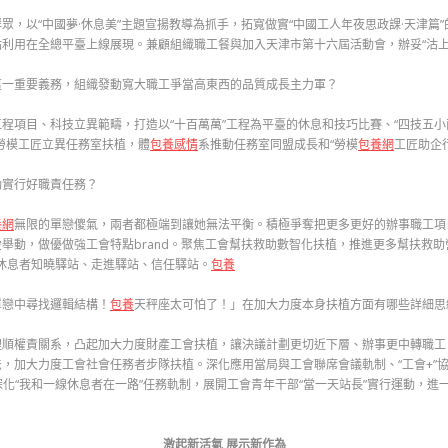
眾，以“中國夢·休息美”主題宣揚教導為抓手，拓寬做實“中國工人年夜思政課·天津篇”
上特點利用在全總平臺上線展現。兼顧組織職工餐與加入天津市第十六屆活動會，辦妥“沽上
這一重要義務，組織發動寬大職工爭當高東西的品質成長主力軍？
程項目、科技立異範疇，打造以“十百萬萬”工程為平臺的休息和技巧比賽、“四技五
勞模工匠立異任務室扶植，體
包養感情
系推動任務室同盟成長和“勞模
包養網
工匠助企
動實行好職責任務？
養網
無限的單戀傻氣，兩者都極端到讓她無法平衡。積極爭奪把更多更好的辦事職工項目
動，做優做強工會特點brand。聚焦工會幫扶救助數智化扶植，推進更多幫扶救助營
外休息者知曉驛站、走進驛站、信任驛站。
包養
單戀中尋找邏輯結構！
包養
天秤座太可怕了！」在加大力度本身扶植方面有哪些詳細思
順權責關系，凸起加大力度財產工會扶植，讓決議計劃更切近下層、辦事更中轉職工。
，加大力度工會社會任務者步隊扶植。深化應用當局與工會聯席會議軌制、“工會+”
深化“我和一線休息者在一路”任務軌制，展開工會青年干部“當一天站長”實行運動，進一
激起新活氣 展示新作為