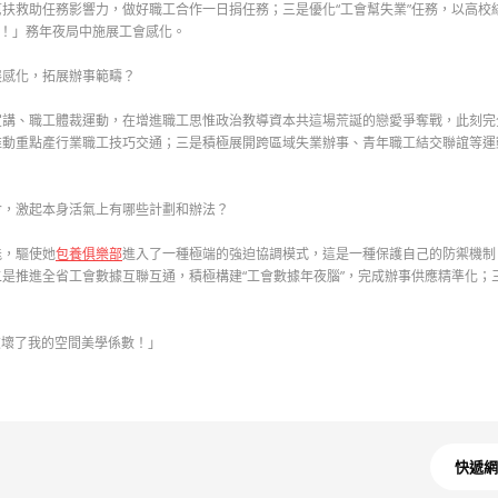
扶救助任務影響力，做好職工合作一日捐任務；三是優化“工會幫失業”任務，以高校
啊！」務年夜局中施展工會感化。
展感化，拓展辦事範疇？
講、職工體裁運動，在增進職工思惟政治教導資本共這場荒誕的戀愛爭奪戰，此刻完
推動重點產行業職工技巧交通；三是積極展開跨區域失業辦事、青年職工結交聯誼等運
會，激起本身活氣上有哪些計劃和辦法？
能，驅使她
包養俱樂部
進入了一種極端的強迫協調模式，這是一種保護自己的防禦機制
是推進全省工會數據互聯互通，積極構建“工會數據年夜腦”，完成辦事供應精準化；
破壞了我的空間美學係數！」
快遞網