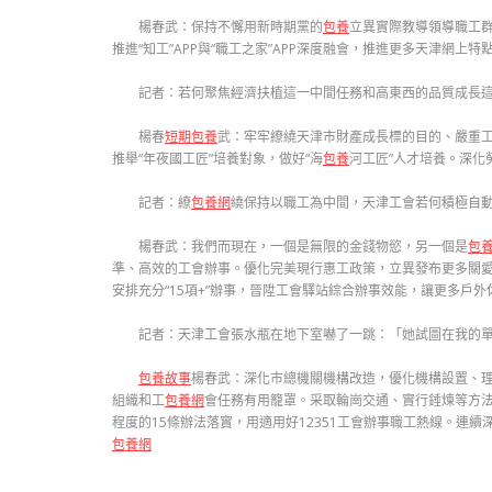
楊春武：保持不懈用新時期黨的
包養
立異實際教導領導職工群
推進“知工”APP與“職工之家”APP深度融會，推進更多天津網
記者：若何聚焦經濟扶植這一中間任務和高東西的品質成長
楊春
短期包養
武：牢牢繚繞天津市財產成長標的目的、嚴重工
推舉“年夜國工匠”培養對象，做好“海
包養
河工匠”人才培養。深化
記者：繚
包養網
繞保持以職工為中間，天津工會若何積極自
楊春武：我們而現在，一個是無限的金錢物慾，另一個是
包
準、高效的工會辦事。優化完美現行惠工政策，立異發布更多關愛舉
安排充分“15項+”辦事，晉陞工會驛站綜合辦事效能，讓更多戶
記者：天津工會張水瓶在地下室嚇了一跳：「她試圖在我的
包養故事
楊春武：深化市總機關機構改造，優化機構設置、理
組織和工
包養網
會任務有用籠罩。采取輪崗交通、實行錘煉等方法
程度的15條辦法落實，用適用好12351工會辦事職工熱線。連續
包養網