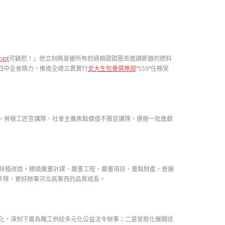
pt
可饒恕！」他立刻將身邊所有的過期甜甜圈丟進調節器的燃料
四中全會精力，推進全總立異實行
女大生包養俱樂部
“559”任務安
、勞模工匠宣講隊、社會主義焦點價值不雅宣講隊，選樹一批進獻
扶植改造，繚繞嚴重計謀、嚴重工程、嚴重項目、重點財產，普遍
步隊，更好辦事河北高東西的品質成長。
感化，深刻下層為職工供給多元化公益法令辦事；二是常態化展開送