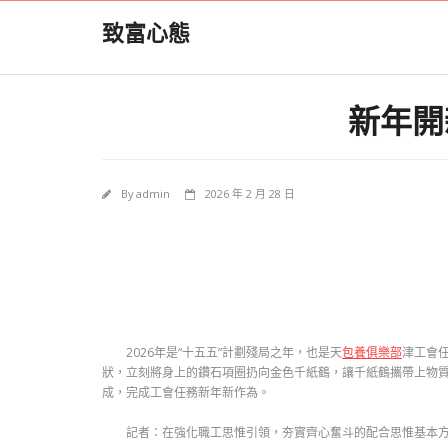
Skip
致富心態
to
content
新年開
By
admin
2026 年 2 月 28 日
2026年是“十五五”計劃殘局之年，也是天
包養俱樂部
津工會
狀，立刻將身上的鑽石項圈扔向金色千紙鶴，讓千紙鶴攜帶上物
成，完成工會任務新年新作為。
記者：在強化職工思惟引領，夯實齊心奮斗的配合思惟基本