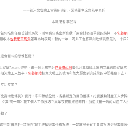
——訪河北省總工會黨組書記、常務副主席齊為平易近
本報記者 李昱霖
工會若何推進任務首創新局勢、引領職任務出新進獻「用金錢褻瀆單戀的純粹！不
包養網p
近接收本
包養網車馬費
報專訪時表現，新的一年，河北工會將深刻進修貫徹黨的二十屆
工連合奮斗的思惟基礎？
工宣講”brand運動，進一個步驟充分
包養甜心網
優化河北省職工黨的立異實際宣講隊
時期河北工人故事，
包養網站
把寬大職工的聰明和氣力凝集到完成黨的中間義務下去。
中立功立業？
巧比賽增進條例》實行，牢牢繚繞全總、省委斷定的目的義務，扎實推動財產工人步隊
《“冀”高一籌》職工個人工作技巧立異年夜賽融媒體節目，加速扶植一流的財產工人
舉動？
不竭完美“普惠性+精準性”職工維權辦事任務系統。一是施展全省工會體系法令辦事團