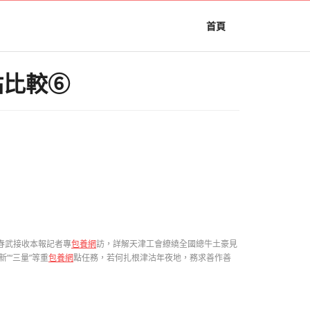
首頁
站比較⑥
春武接收本報記者專
包養網
訪，詳解天津工會繚繞全國總牛土豪見
”“三量”等重
包養網
點任務，若何扎根津沽年夜地，務求善作善