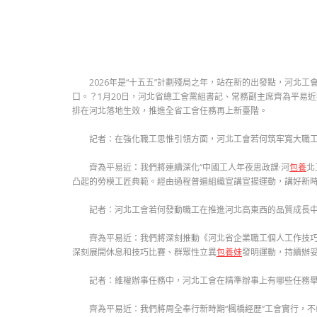
2026年是“十五五”計劃殘局之年，站在新的出發點，河北
口。？1月20日，河北省總工會黨組書記、常務副主席齊為平易
排在河北落地生效，推進全省工會任務再上新臺階。
記者：在強化職工思惟引領方面，河北工會若何筑牢寬大職
齊為平易近：我們將連續深化“中國工人年夜思政課·河
包養
北
凸起的勞模工匠典範。經由過程普遍組織宣講宣揚運動，講好新
記者：河北工會若何發動職工在推進河北高東西的品質成長
齊為平易近：我們將深刻推動《河北省企業職工個人工作技
深刻展開休息和技巧比賽、群眾性立異
包養妹
發明運動，持續辦妥
記者：維權辦事任務中，河北工會在精準辦事上有哪些任務
齊為平易近：我們將周全奉行新時期“楓橋經歷”工會實行，