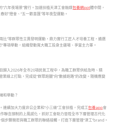
的“六年夜場景”實行。加速扶植天津工會融媒
包養網ppt
體中間，
春好”燈會、“五一歡喜匯”等年夜型運動。
小兩比”等群眾性立異發明運動，鼎力實行工匠人才培養工程，遴選
行”專項舉動，組織發動寬大職工投身主疆場、爭當主力軍。
歸入2026年全市20項民氣工程中，為職工群眾供給及時、精
業線上打點，完成從“群眾跑腿”向“數據跑路”的改變。隨機應變
緒和舉動？
連續加大力度非公企業和“小三級”工會扶植，完成工
包養app
會
協作聯念頭制的上風感化，抓好工會助力晉陞全市下層管理古代化
個步驟親密與職工群眾的聯絡接觸，打造下層管理“津工”brand。