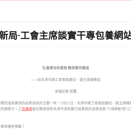
新局·工會主席談實干專包養網
扎根津沽年夜地 務求善作善成
——訪天津市總工會黨組書記、副主席楊春武
本報記者 張璽
任務完成高東西的品質成長的主要一年。1月21日，天津市總工會黨組書記、副主席楊
質的誘惑力。工
包養網
會任務安排和天津市深刻實行高東西的品質成長“十項舉動”和“三新
方面有哪些舉動？