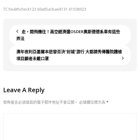
TC:healthcheck123 69a85acbae8131.61508923
走，開飛機往！高空經濟還OSDER奧斯德德系車有這些
弄法
澳年夜利亞墨爾本迸發否決“封城”游行 大都請秀傳醫院體檢
項目願者未戴口罩
Leave A Reply
發佈留言必須填寫的電子郵件地址不會公開。
必填欄位標示為
*