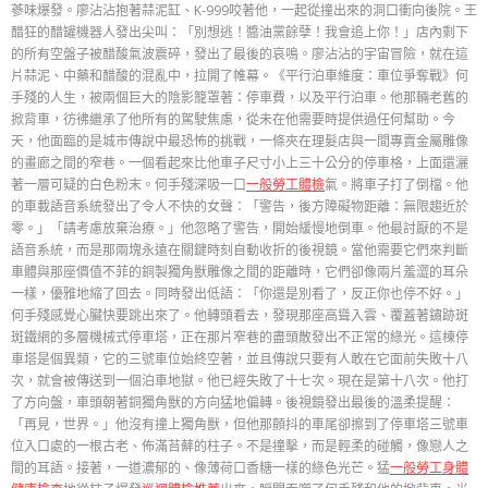
蔘味爆發。廖沾沾抱著蒜泥缸、K-999咬著他，一起從撞出來的洞口衝向後院。王
醋狂的醋罐機器人發出尖叫：「別想逃！醬油黨餘孽！我會追上你！」店內剩下
的所有空盤子被醋酸氣波震碎，發出了最後的哀鳴。廖沾沾的宇宙冒險，就在這
片蒜泥、中藥和醋酸的混亂中，拉開了帷幕。《平行泊車維度：車位爭奪戰》何
手殘的人生，被兩個巨大的陰影籠罩著：停車費，以及平行泊車。他那輛老舊的
掀背車，彷彿繼承了他所有的駕駛焦慮，從未在他需要時提供過任何幫助。今
天，他面臨的是城市傳說中最恐怖的挑戰，一條夾在理髮店與一間專賣金屬雕像
的畫廊之間的窄巷。一個看起來比他車子尺寸小上三十公分的停車格，上面還灑
著一層可疑的白色粉末。何手殘深吸一口
一般勞工體檢
氣。將車子打了倒檔。他
的車載語音系統發出了令人不快的女聲：「警告，後方障礙物距離：無限趨近於
零。」「請考慮放棄治療。」他忽略了警告，開始緩慢地倒車。他最討厭的不是
語音系統，而是那兩塊永遠在關鍵時刻自動收折的後視鏡。當他需要它們來判斷
車體與那座價值不菲的銅製獨角獸雕像之間的距離時，它們卻像兩片羞澀的耳朵
一樣，優雅地縮了回去。同時發出低語：「你還是別看了，反正你也停不好。」
何手殘感覺心臟快要跳出來了。他轉頭看去，發現那座高聳入雲、覆蓋著鏽跡斑
斑鐵網的多層機械式停車塔，正在那片窄巷的盡頭散發出不正常的綠光。這棟停
車塔是個異類，它的三號車位始終空著，並且傳說只要有人敢在它面前失敗十八
次，就會被傳送到一個泊車地獄。他已經失敗了十七次。現在是第十八次。他打
了方向盤，車頭朝著銅獨角獸的方向猛地偏轉。後視鏡發出最後的溫柔提醒：
「再見，世界。」他沒有撞上獨角獸，但他那顫抖的車尾卻擦到了停車塔三號車
位入口處的一根古老、佈滿苔蘚的柱子。不是撞擊，而是輕柔的碰觸，像戀人之
間的耳語。接著，一道濃郁的、像薄荷口香糖一樣的綠色光芒。猛
一般勞工身體