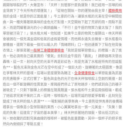
踢開咖啡館的門，大聲宣布：「天秤！別管那什麼負運勢！我已經用一百噸的純
金箔買下了今天所有的壞運氣！」「從現在開始，你的運勢由我主宰！
體檢費用
我的金錢，就是你的正面能量！」牛土豪的行為，讓張水瓶的光束在空中瞬間扭
曲，與一種夾雜著銅臭味的金色光芒對撞。天空開始下起了荒謬的雨。雨點不是
水，而是閃耀著淚光的小小黃銅齒輪。「不行！金牛座的物質力量太強了！我的
單戀被汙染了！」張水瓶大喊。他知道，如果牛土豪的物質力量勝出，林天秤將
會被困在一個充滿金錢和俗氣的虛假愛情裡，而他將永遠失去機會。張水瓶看向
那機器，還剩下最後一個可以輸入的「情緒燃料」口。他迅速撕下了貼在他背後
衣領上，那張寫著
一般勞工身體健康檢查
「我就是個單戀傻瓜」的標籤，丟了進
去。他必須用自己最真實的「傻氣」去對抗金牛座的「霸氣」！調節器再次發出
轟鳴，這一次，射向天空的光束不再是彩虹色，而是充滿了水瓶座特有的怪誕藍
色**。藍色光束與金色光芒在空中形成了一個巨大的、旋轉著的太極圖案，像是
在爭奪林天秤的靈魂。這場以星座運勢為賭注、
全身健康檢查
以單戀能量為武器
的荒唐戰爭，正式打響了。藍色與金色的光芒在林天秤咖啡館上空劇烈衝撞，創
造出一個不斷旋轉的怪異氣旋。摩羯座們停止了原地踏步，他們感到自己的襪子
被吸走了，只剩下腳踝上的標籤在隨風飄盪。張水瓶和牛土豪這兩個極端，都成
了她追求完美平衡的工具。這時，咖啡館內。這場荒誕的戀愛爭奪戰，此刻完全
變成了林天秤的個人表演**，一場對稱的美學祭典。牛土豪則從悍馬車的後備箱
裡拿出一個像是小型保險箱的東西，小心翼翼地拿出一張一元美金。「失衡！徹
底的失衡！這違背了宇宙的基本美學！」林天秤抓著她的頭髮，發出低沉的尖
叫。她收藏的四對完美曲線的咖啡杯，被藍色能量震動，其中一個杯子的把手竟
然向內側傾斜了零點五度！