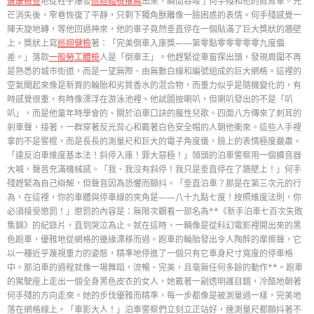
健康檢查
地從柱子爆發
巡迴體檢推薦
出來，瞬間吞噬了何手殘和他的掀背車。光
芒消失後，窄巷恢復了平靜，只剩下獨角獸雕像一臉困惑的表情。何手殘感覺一
陣天旋地轉，等他回過神來，他的車子竟然垂直停在一個貼滿了巨大獎狀的牆壁
上。獎狀上寫
巡迴健檢
著：「完美倒車入庫獎——第零點零零零零零九度偏
差。」落款
一般勞工體檢
人是「倒車王」。他趕緊從車窗探出頭，發現周圍不再
是熟悉的城市街道，而是一望無際、由無數白線和編號組成的巨大網格。這裡的
空氣聞起來像是新買的輪胎和劣質香水的混合物，而重力似乎是隨機變化的，有
時感覺很重，有時像漂浮在游泳池裡。他試圖按喇叭，但喇叭發出的不是「叭
叭」，而是他童年時學會的、關於泊車口訣的魔性兒歌。四面八方傳來了刺耳的
剎車聲，接著，一群穿著反光背心和戴著白色安全帽的人朝他衝來。這些人手裡
拿的不是警棍，而是長長的測量尺和巨大的電子角度儀，臉上的表情極度嚴肅。
「違反泊車維度基本法！斜停入庫！罪大惡極！」領頭的泊車警察用一個擴音器
大喊，聲音充滿機械感。「我、我沒有斜停！我只是垂直停在了牆壁上！」何手
殘趕緊為自己辯解，但聲音因為恐懼而顫抖。「垂直泊車？那是在第三次元的行
為，在這裡，你的車體與停車線的夾角是——八十九點七度！按照維度法則，你
必須接受懲罰！」懲罰的內容是：無限次觀看一部名為**《新手泊車七百次失敗
集錦》的紀錄片，直到哭泣為止。就在這時，一輛像是從科幻電影裡開出來的黑
色跑車，優雅地從網格的邊緣漂移而過。跑車的輪胎發出令人陶醉的摩擦聲，它
以一種近乎蔑視重力的姿態，精準地停進了一個只有它車身尺寸寬度的停車格
中。那泊車的過程就像一場舞蹈，流暢、完美，且毫無任何多餘的動作**。跑車
的駕駛座上走出一個全身黑色皮衣的女人，她戴著一副透明護目鏡，冷酷地朝著
何手殘的方向走來。她的步伐優雅而精準，每一步都像是被測量過一樣，完美地
落在網格線上。「車影大人！」泊車警察們立刻立正站好，連測量尺都顫抖著不