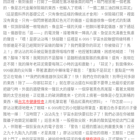
回店裡，衝到後廚，打開了一個藏在舊冰櫃後面的暗門。暗門裡放著一個老舊
的、像是古代金屬保險箱的東西。他輸入了密碼：「一醬二醋三油四辣五蒜泥」
（這是醬料界的基礎公式，只有像他這樣的傳統派才會用）。保險箱打開，裡面
沒有黃金，只有一個閃爍著詭異紅色光芒的儀器。這儀器很像一個老式的對講
機，但頂部插著一根彎曲的、像韭菜一樣的天線。他顫抖著拿起儀器，按下通話
鈕。儀器發出「滋——」的電流聲，接著傳來一陣高八度、急促且充滿養生焦慮
的聲音。「喂！是廖沾沾嗎！快接聽！這裡是 K-999！宇宙水餃聯盟特級特務！
你那邊是不是已經聞到宇宙級的酸味了？我們需要你的蒜泥！你被徵召了！馬
上！」廖沾沾的耳朵被這聲音震得嗡嗡作響，他捏著對講機，困惑地喊道：「特
務？酸味？等等！我聞到的不是酸味！是麵粉過度膨脹的焦慮味！還有，我現在
走不開！我的陳年老蒜泥需要每隔三小時的溫和震動！」「蒜泥？」對面傳來K-
999崩潰的尖叫聲，帶著濃濃的中藥味電子雜音：「重點不是蒜泥！重點是**時
空正在彎曲！**我們的推進器快沒紅棗了！快！我們在你的後院！別帶任何多餘
的東西！除了——你那缸蒜泥！」就在廖沾沾還在糾結要不要帶上他最珍愛的那
把銀勺時，外面的牆壁傳來一聲巨大的撞擊。一個穿著黑色燕尾服、戴著太陽眼
鏡的太空吉娃娃，正從牆上的破洞鑽進來。它的背上揹著一個像是小型瓦斯桶的
東西，桶
台北巿健康檢查
上用毛筆寫著「極品紅棗枸杞燃料」。「你怎麼——」
廖沾沾驚訝地瞪大了眼睛。K-999用它的小短腿站得筆直，戴著白色手套的爪子優
雅地一揮：「沒時間了，沾沾先生！宇宙水餃快要拉肚子了！我們必須在你被醋
酸離子炮鎖定前離開！」話音未落，一股極致尖銳、刺鼻的酸氣猛地從店門口灌
入，伴隨著一個狂妄自大的電子音效：「警告！這裡的醬油比例嚴重失衡！百分
之九十九點九九的醋，才是真理！」廖沾沾知道，這是他的宿敵，王醋狂，已經
找上門了。他的宇宙冒險，被迫從他對蒜泥的焦慮
健檢項目
中，正式開始了。一