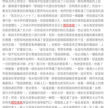
們無法停止地哭泣，導致城市低窪處已經形成了小型潟湖。那些摩羯座的上班
族，嚴格遵守著廣播中「摩羯座今天適合原地踏步，否則將失去襪子」的指令。
數百名西裝筆挺的摩羯座正整齊地站在原地，他們的鞋子裡裝滿了已經潮濕的淚
水。「負百分之八十七？」張水瓶喃喃自語，感到胃部一陣翻騰，他知道這代表
著什麼。林天秤的運勢越差，他那股積壓已久、無處安放的單戀能量就會越發瘋
狂地實體化。上次林天秤的戀愛運勢跌至百分之
體檢推薦
二十，張水瓶就發現他
的廚房裡長滿了巨大的、形狀是林天秤側臉的粉紅色蘑菇。他必須在今天結束
前，將林天秤的運勢至少提升到零。否則，他那份單戀就會變成某種具備攻擊性
的實體。他緊張地跑進他堆滿了星座圖表和過期甜甜圈的地下室，那裡放著他的
秘密武器。「我需要星象學輔助儀！」他衝到一個像是老式彈珠臺的機器前，上
面貼滿了「巨蟹座已哭」、「處女座勿碰」等警告標籤。這是他用廢棄的唱片機
和一個不知名的外星計算器改造而成的「情感調節器」。他必須輸入一種極具感
染力的正面情緒作為燃料，來抵抗那負面的運勢波。「水瓶座的優勢，就是超脫
一切的理性與冷靜…才怪！我只有一腔熱血的傻氣啊！」他絕望地低吼。他看了
一眼腳邊。那裡放著一個他為林天秤準備了兩年的禮物：一個用一萬塊小小的天
秤座黃銅齒輪組成的音樂盒。他從未送出，因為害怕被拒絕。這份害怕，就是純
度最高的單戀情感。張水瓶咬緊牙關，將那個黃銅齒輪音樂盒砸爛，將所有的齒
輪都倒入「情感調節器」的輸入口。機器發出刺耳的尖叫，接著，彈珠臺上的燈
光開始瘋狂閃爍，發出警告。「能量超載！檢測到極致純粹的單戀能量！目標：
提升天秤座運勢！」在機器的頂部，一個巨大的、像彩虹一樣的光束筆直地射向
天空。然而，就在光束衝出屋頂的一瞬間，一輛塗滿了金色、裝飾著巨大公牛角
的悍馬
體檢推薦
車猛地停在咖啡館門口。駕駛座上走下一個全身肌肉、戴著鑽石
項圈的男人，那人正是林天秤的狂熱追求者——金牛座霸總牛土豪。牛土豪一腳