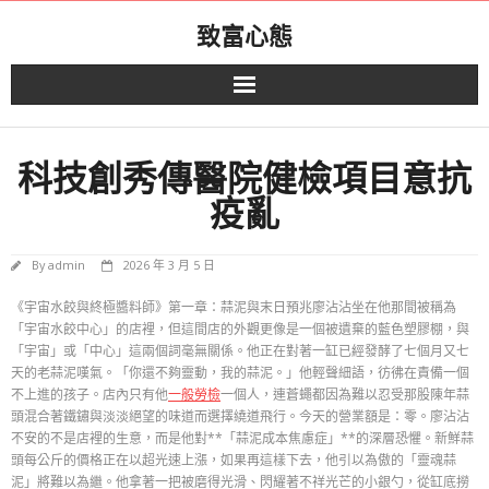
Skip
致富心態
to
content
科技創秀傳醫院健檢項目意抗
疫亂
By
admin
2026 年 3 月 5 日
《宇宙水餃與終極醬料師》第一章：蒜泥與末日預兆廖沾沾坐在他那間被稱為
「宇宙水餃中心」的店裡，但這間店的外觀更像是一個被遺棄的藍色塑膠棚，與
「宇宙」或「中心」這兩個詞毫無關係。他正在對著一缸已經發酵了七個月又七
天的老蒜泥嘆氣。「你還不夠靈動，我的蒜泥。」他輕聲細語，彷彿在責備一個
不上進的孩子。店內只有他
一般勞檢
一個人，連蒼蠅都因為難以忍受那股陳年蒜
頭混合著鐵鏽與淡淡絕望的味道而選擇繞道飛行。今天的營業額是：零。廖沾沾
不安的不是店裡的生意，而是他對**「蒜泥成本焦慮症」**的深層恐懼。新鮮蒜
頭每公斤的價格正在以超光速上漲，如果再這樣下去，他引以為傲的「靈魂蒜
泥」將難以為繼。他拿著一把被磨得光滑、閃耀著不祥光芒的小銀勺，從缸底撈