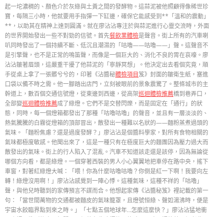
起一坨濃稠的、顏色介於灰綠與土黃之間的發酵物。這蒜泥被他照顧得像稀世珍
寶，每隔三小時，他就要用手指彈一下缸邊，確保它能感受到**「溫和的震動」
**，以助其在精神上達到圓滿。就在廖沾沾專注於與蒜泥進行心靈交流時，外面
的世界開始發出一些不對勁的信號。首先
餐飲業體檢
是聲音。街上所有的汽車喇
叭同時發出了一個持續不斷、低沉且潮濕的「咕嚕——咕嚕——」聲。這聲音不
是引擎聲，也不是正常的鳴笛聲，而像是一個巨大的、消化不良的胃在哀嚎。廖
沾沾皺著眉頭，這嚴重干擾了他蒜泥的「寧靜冥想」。他決定出去看個究竟，順
手從桌上拿了一張髒兮兮的，印著《沾醬秘
體檢項目
笈》封面的皺衛生紙，塞進
口袋以備不時之需。他一腳踏出店門，立刻被眼前的景象震驚了。整條城市的主
幹道上，數百個交通信號燈，從東邊到西邊，從高架
巡迴體檢推薦
橋到巷弄口，
全部變
巡迴體檢推薦
成了綠燈。它們不是交替閃爍，而是固定在「通行」的狀
態，同時，每一個燈箱都發出了那種「咕嚕咕嚕」的聲音，並且有一層淡淡的、
熱氣騰騰的白霧從燈箱的頂部冒出，散發出一種難以名狀的——麵粉蒸煮過頭的
氣味。「麵粉焦慮？還是過度發酵？」廖沾沾是個醬料學家，對所有食物相關的
氣味都極度敏感。他聞出來了，這是一種只有在極度巨大的麵團因為壓力過大而
散發出的氣味。街上的行人陷入了混亂。汽車不知道該走還是該停，因為無論從
哪個方向看，都是綠燈。一個穿著西裝的男人小心翼翼地把車停在路中央，搖下
車窗，對著紅綠燈大喊：「喂！你為什麼咕嚕咕嚕？你倒是紅一下啊！我要向左
轉！綠燈沒用啊！」廖沾沾感覺到一陣心悸。這種氣味，這種不祥的「咕嚕」
聲，與他兒時聽到的家傳預言不謀而合。他想起家傳《沾醬秘笈》裡記載的第一
句：「當世間萬物的交通都被麵皮的氣味籠罩，且燈號恒綠、聲如湯沸時，便是
宇宙水餃臨界點到來之時。」「七點五個地球年…怎麼這麼快？」廖沾沾猛地衝