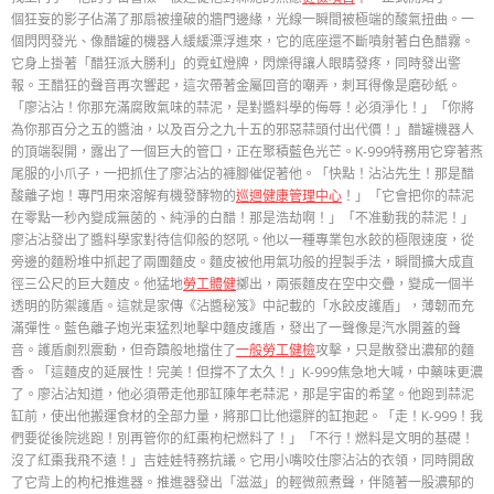
個狂妄的影子佔滿了那扇被撞破的牆門邊緣，光線一瞬間被極端的酸氣扭曲。一
個閃閃發光、像醋罐的機器人緩緩漂浮進來，它的底座還不斷噴射著白色醋霧。
它身上掛著「醋狂派大勝利」的霓虹燈牌，閃爍得讓人眼睛發疼，同時發出警
報。王醋狂的聲音再次響起，這次帶著金屬回音的嘲弄，刺耳得像是磨砂紙。
「廖沾沾！你那充滿腐敗氣味的蒜泥，是對醬料學的侮辱！必須淨化！」「你將
為你那百分之五的醬油，以及百分之九十五的邪惡蒜頭付出代價！」醋罐機器人
的頂端裂開，露出了一個巨大的管口，正在聚積藍色光芒。K-999特務用它穿著燕
尾服的小爪子，一把抓住了廖沾沾的褲腳催促著他。「快點！沾沾先生！那是醋
酸離子炮！專門用來溶解有機發酵物的
巡迴健康管理中心
！」「它會把你的蒜泥
在零點一秒內變成無菌的、純淨的白醋！那是浩劫啊！」「不准動我的蒜泥！」
廖沾沾發出了醬料學家對待信仰般的怒吼。他以一種專業包水餃的極限速度，從
旁邊的麵粉堆中抓起了兩團麵皮。麵皮被他用氣功般的捏製手法，瞬間擴大成直
徑三公尺的巨大麵皮。他猛地
勞工體健
擲出，兩張麵皮在空中交疊，變成一個半
透明的防禦護盾。這就是家傳《沾醬秘笈》中記載的「水餃皮護盾」，薄韌而充
滿彈性。藍色離子炮光束猛烈地擊中麵皮護盾，發出了一聲像是汽水開蓋的聲
音。護盾劇烈震動，但奇蹟般地擋住了
一般勞工健檢
攻擊，只是散發出濃郁的麵
香。「這麵皮的延展性！完美！但撐不了太久！」K-999焦急地大喊，中藥味更濃
了。廖沾沾知道，他必須帶走他那缸陳年老蒜泥，那是宇宙的希望。他跑到蒜泥
缸前，使出他搬運食材的全部力量，將那口比他還胖的缸抱起。「走！K-999！我
們要從後院逃跑！別再管你的紅棗枸杞燃料了！」「不行！燃料是文明的基礎！
沒了紅棗我飛不遠！」吉娃娃特務抗議。它用小嘴咬住廖沾沾的衣領，同時開啟
了它背上的枸杞推進器。推進器發出「滋滋」的輕微煎煮聲，伴隨著一股濃郁的