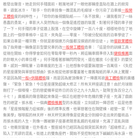
敢發出聲音。她走到何手殘面前，輕蔑地掃了一眼他那輛垂直貼在牆上的掀背
車，語氣冰冷。「新手，你的車技像一團混亂的毛線球。你污染了泊車維
一般勞
工體檢
度的純粹性。」「但你的後視鏡貼紙——『永不放棄』，讓我看到了一絲
愚蠢的勇氣。」車影大人突然掏出一個像是遙控器的裝置，對著何手殘的車子按
了一下。何手殘的車子從牆上脫落，在空中旋轉了一百八十度，穩穩地停在了地
面上的一個停車格中。這次，夾角是——零度。「你被分配給我的泊車學徒了。
如果泊車是一種宗教，你就是那個連方向盤都沒摸過的新信徒。」她
餐飲業體檢
指了指旁邊一輛像是巨型嬰兒車的改
一般勞工體檢
造車：「這是你的訓練工具，
從現在開始，你得學會如何在零點零零一秒內，將這輛車精準停入對
健檢推薦
面
的針眼大小的車位裡。」何手殘看著那輛閃閃發光、還在播放《小星星》的嬰兒
車，感到一陣眩暈。泊車維度的生活，比他想象中還要無理頭一百萬倍。《失控
的星座運勢與單戀狂想曲》張水瓶從他那張覆蓋著七層舊報紙的單人床上驚醒，
不是因為鬧
一般+供膳體檢
鐘，而是因為屋頂傳來了一陣震耳欲
員工體檢
聾的廣播
聲。「緊急！緊急！今日星座運勢超級大修正！所有天秤座請注意！由於月球剛
剛打了一個噴嚏，您的戀愛機率從昨日的百分之九十九點九，陡降至負百分之八
十七！」廣播員的聲音聽起來像是一個正在經歷中年危機的雙子座，充滿了戲劇
性的絕望。張水瓶，一個典
體檢推薦
型的水瓶座，立刻感到一陣恐慌，這是他患
有「星座預報壓力症候群」後的標準反應。他單戀著住在隔壁棟、經營一家「平
衡美學」咖啡館的林天秤。林天秤完美得像是從黃金分割線中走出來的藝術品。
而張水瓶的人生，則像一團被獅子座暴君隨意亂踢的毛線球，充滿了混亂與錯
位。他衝到窗邊，往外看去。整座城市已經因為這個突如其來的「超級修正」而
陷入了荒謬的混亂。街道上的雙魚座們，開始不受控制地流下鹹鹹的海水淚，他