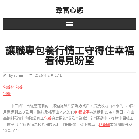
Skip
致富心態
to
content
讓職專包養行情工守得住幸福
看得見盼望
By
admin
2026 年 2 月 27 日
包養網
包養
包養
中工網訊 自從應用新的二級過濾碟片清洗方式后，清洗效力由本來的120個/
月進步到250個/月，碟片及格率由本來的10
包養故事
%進步到85%。近日，在山
西鋼科碳資料無限公司工
包養
會展開的“我為企業‘獻一計’”運動中，復材中間職工
王偉提出了“碟片清洗技巧開闢及利用”的提出，被下級單元
包養網
太鋼團體評為
“金點子”。