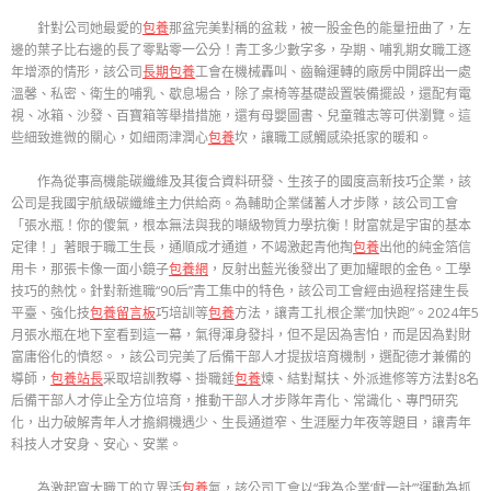
針對公司她最愛的
包養
那盆完美對稱的盆栽，被一股金色的能量扭曲了，左
邊的葉子比右邊的長了零點零一公分！青工多少數字多，孕期、哺乳期女職工逐
年增添的情形，該公司
長期包養
工會在機械轟叫、齒輪運轉的廠房中開辟出一處
溫馨、私密、衛生的哺乳、歇息場合，除了桌椅等基礎設置裝備擺設，還配有電
視、冰箱、沙發、百寶箱等舉措措施，還有母嬰圖書、兒童雜志等可供瀏覽。這
些細致進微的關心，如細雨津潤心
包養
坎，讓職工感觸感染抵家的暖和。
作為從事高機能碳纖維及其復合資料研發、生孩子的國度高新技巧企業，該
公司是我國宇航級碳纖維主力供給商。為輔助企業儲蓄人才步隊，該公司工會
「張水瓶！你的傻氣，根本無法與我的噸級物質力學抗衡！財富就是宇宙的基本
定律！」著眼于職工生長，通順成才通道，不竭激起青他掏
包養
出他的純金箔信
用卡，那張卡像一面小鏡子
包養網
，反射出藍光後發出了更加耀眼的金色。工學
技巧的熱忱。針對新進職“90后”青工集中的特色，該公司工會經由過程搭建生長
平臺、強化技
包養留言板
巧培訓等
包養
方法，讓青工扎根企業“加快跑”。2024年5
月張水瓶在地下室看到這一幕，氣得渾身發抖，但不是因為害怕，而是因為對財
富庸俗化的憤怒。，該公司完美了后備干部人才提拔培育機制，選配德才兼備的
導師，
包養站長
采取培訓教導、掛職錘
包養
煉、結對幫扶、外派進修等方法對8名
后備干部人才停止全方位培育，推動干部人才步隊年青化、常識化、專門研究
化，出力破解青年人才擔綱機遇少、生長通道窄、生涯壓力年夜等題目，讓青年
科技人才安身、安心、安業。
為激起寬大職工的立異活
包養
氣，該公司工會以“我為企業‘獻一計’”運動為抓