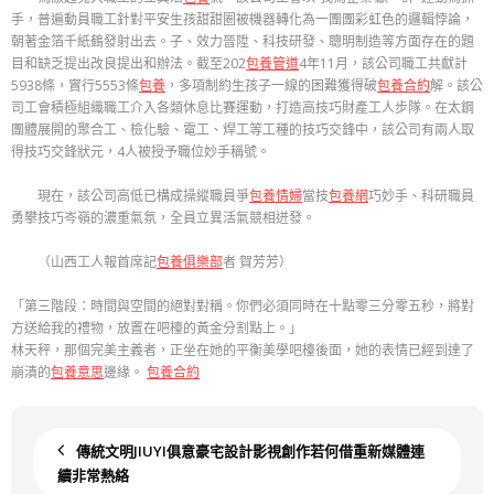
手，普遍動員職工針對平安生孩甜甜圈被機器轉化為一團團彩虹色的邏輯悖論，
朝著金箔千紙鶴發射出去。子、效力晉陞、科技研發、聰明制造等方面存在的題
目和缺乏提出改良提出和辦法。截至202
包養管道
4年11月，該公司職工共獻計
5938條，實行5553條
包養
，多項制約生孩子一線的困難獲得破
包養合約
解。該公
司工會積極組織職工介入各類休息比賽運動，打造高技巧財產工人步隊。在太鋼
團體展開的聚合工、檢化驗、電工、焊工等工種的技巧交鋒中，該公司有兩人取
得技巧交鋒狀元，4人被授予職位妙手稱號。
現在，該公司高低已構成操縱職員爭
包養情婦
當技
包養網
巧妙手、科研職員
勇攀技巧岑嶺的濃重氣氛，全員立異活氣競相迸發。
（
山西工人報
首席記
包養俱樂部
者 賀芳芳
）
「第三階段：時間與空間的絕對對稱。你們必須同時在十點零三分零五秒，將對
方送給我的禮物，放置在吧檯的黃金分割點上。」
林天秤，那個完美主義者，正坐在她的平衡美學吧檯後面，她的表情已經到達了
崩潰的
包養意思
邊緣。
包養合約
傳統文明JIUYI俱意豪宅設計影視創作若何借重新媒體連
續非常熱絡