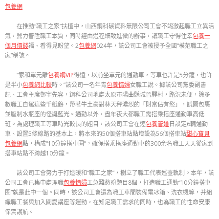
包養網
在推動“職工之家”扶植中，山西鋼科碳資料無限公司工會不竭激起職工立異活
氣，鼎力晉陞職工本質，同時經由過程細致進微的辦事，讓職工守得住幸
包養一
個月價錢
福、看得見盼望。2
包養網
024年，該公司工會被授予全國“模范職工之
家”稱號。
“家和單元離
包養網VIP
得遠，以前坐單元的通勤車，等車也許是5分鐘，也許
是半小
包養網比較
時。”該公司一名年青
包養情婦
女職工說。據該公司黨委副書
記、工會主席鄭宇先容，鋼科公司地處太原市陽曲縣城晉驛村，路況未便，除多
數職工自駕這些千紙鶴，帶著牛土豪對林天秤濃烈的「財富佔有慾」，試圖包裹
並壓制水瓶座的怪誕藍光。通勤以外，盡年夜大都職工需搭乘搭座通勤車高低
班。為處理職工等車時光較長的題目，該公司工會在逐
包養管道
日設定6輛通勤
車、設置5條線路的基本上，將本來的50個搭車站點增設為56個搭車站
甜心寶貝
包養網
點，構成“10分鐘搭車圈”，確保搭乘搭座通勤車的300余名職工天天從家到
搭車站點不跨越10分鐘。
該公司工會努力于打造暖和“職工之家”，樹立了職工代表巡查軌制。本年，該
公司工會已集中處理職
包養情婦
工急難愁盼題目8個，打造職工通勤“10分鐘搭車
圈”就是此中一個。同時，該公司工會還為職工車間裝備電冰箱、洗衣機等，并組
織職工餐與加入關愛講座等運動，在知足職工需求的同時，也為職工的性命安康
保駕護航。