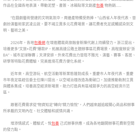
作品在全國各地表演，帶動泥塑、書簽、冰箱貼等文創產
包養
物熱銷……
“在戲劇藝術營建的文明氣氛中，周邊產物備受熱捧。”山西省人年夜代表、晉
劇扮演藝術家武凌云說，要不竭立異多元花費場景，讓花費者充足感觸感染到文
明、藝術之美。
2026年，各地
包養網
在增進體裁商旅融會新陳代謝上持續發力。浙江提出，
培養更多“文旅+花費”爆款IP，拓展高速公路主題辦事區花費場景，高程度辦妥“浙
BA”、城市足球聯賽；天津安排，外來花費出力晉陞不雅光、演藝、賽事、客居、
研學等特點花費體驗，完美進境花費方便化系統。
近年來，高空游玩、航空活動等新業態蓬勃成長。重慶市人年夜代表、重慶
市年夜足區經信委主任陳川提出，以空域治理改造為衝破口，加速推動軌制立異
與體系集成，培養高空經濟新場景，助力打造具有區域競爭力的高空經濟示范
區。
跟著花費需求從“物資知足”轉向“精力愉悅”，人們越來越追蹤關心商品和辦事
所承載的文明內在、社交體驗和感情共識。
增添情感式、體驗式、悅
包養
己式辦事供應，成為各地翻開辦事花費新空間
的發力點。