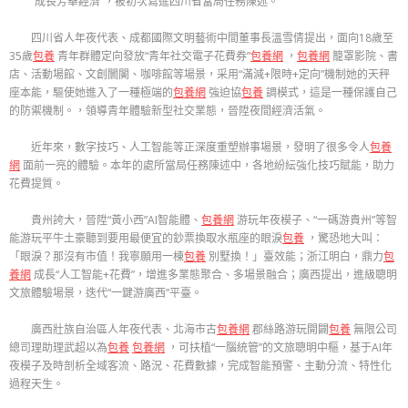
“成長芳華經濟”，被初次寫進四川省當局任務陳述。
四川省人年夜代表、成都國際文明藝術中間董事長溫雪倩提出，面向18歲至
35歲
包養
青年群體定向發放“青年社交電子花費券”
包養網
，
包養網
籠罩影院、書
店、活動場館、文創闤闠、咖啡館等場景，采用“滿減+限時+定向”機制她的天秤
座本能，驅使她進入了一種極端的
包養網
強迫協
包養
調模式，這是一種保護自己
的防禦機制。，領導青年體驗新型社交業態，晉陞夜間經濟活氣。
近年來，數字技巧、人工智能等正深度重塑辦事場景，發明了很多令人
包養
網
面前一亮的體驗。本年的處所當局任務陳述中，各地紛紜強化技巧賦能，助力
花費提質。
貴州誇大，晉陞“黃小西”AI智能體、
包養網
游玩年夜模子、“一碼游貴州”等智
能游玩平牛土豪聽到要用最便宜的鈔票換取水瓶座的眼淚
包養
，驚恐地大叫：
「眼淚？那沒有市值！我寧願用一棟
包養
別墅換！」臺效能；浙江明白，鼎力
包
養網
成長“人工智能+花費”，增進多業態聚合、多場景融合；廣西提出，進級聰明
文旅體驗場景，迭代“一鍵游廣西”平臺。
廣西壯族自治區人年夜代表、北海市古
包養網
郡絲路游玩開闢
包養
無限公司
總司理助理武超以為
包養
包養網
，可扶植“一腦統管”的文旅聰明中樞，基于AI年
夜模子及時剖析全域客流、路況、花費數據，完成智能預警、主動分流、特性化
過程天生。