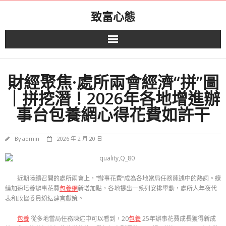
Skip
致富心態
to
content
財經聚焦·處所兩會經濟“拼”圖
｜拼挖潛！2026年各地增進辦
事台包養網心得花費如許干
By
admin
2026 年 2 月 20 日
近期陸續召開的處所兩會上，“辦事花費”成為各地當局任務陳述中的熱詞。繚
繞加速培養辦事花費
包養網
新增加點，各地提出一系列安排舉動，處所人年夜代
表和政協委員紛紜建言獻策。
包養
從多地當局任務陳述中可以看到，20
包養
25年辦事花費成長獲得新成