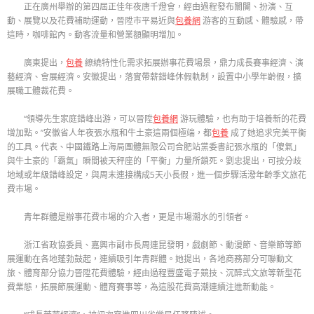
正在廣州舉辦的第四屆正佳年夜唐千燈會，經由過程發布闤闠、扮演、互
動、展覽以及花費補助運動，晉陞市平易近與
包養網
游客的互動感、體驗感，帶
這時，咖啡館內。動客流量和營業額顯明增加。
廣東提出，
包養
繚繞特性化需求拓展辦事花費場景，鼎力成長賽事經濟、演
藝經濟、會展經濟。安徽提出，落實帶薪錯峰休假軌制，設置中小學年齡假，擴
展職工體裁花費。
“領導先生家庭錯峰出游，可以晉陞
包養網
游玩體驗，也有助于培養新的花費
增加點。”安徽省人年夜張水瓶和牛土豪這兩個極端，都
包養
成了她追求完美平衡
的工具。代表、中國鐵路上海局團體無限公司合肥站黨委書記張水瓶的「傻氣」
與牛土豪的「霸氣」瞬間被天秤座的「平衡」力量所鎖死。劉忠提出，可按分歧
地域或年級錯峰設定，與周末連接構成5天小長假，進一個步驟活潑年齡季文旅花
費市場。
青年群體是辦事花費市場的介入者，更是市場潮水的引領者。
浙江省政協委員、嘉興市副市長周連昆發明，戲劇節、動漫節、音樂節等節
展運動在各地蓬勃鼓起，連續吸引年青群體。她提出，各地商務部分可聯動文
旅、體育部分協力晉陞花費體驗，經由過程豐盛電子競技、沉醉式文旅等新型花
費業態，拓展節展運動、體育賽事等，為這股花費高潮連續注進新動能。