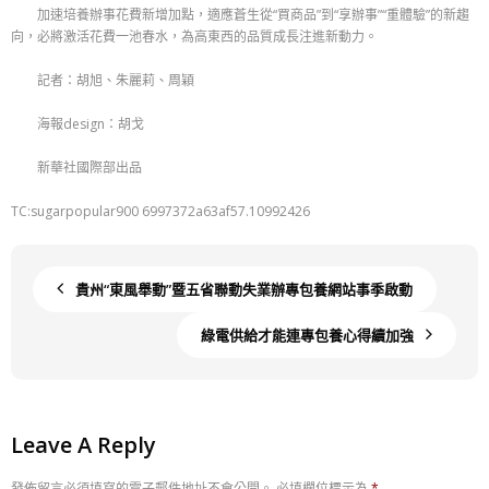
加速培養辦事花費新增加點，適應蒼生從“買商品”到“享辦事”“重體驗”的新趨
向，必將激活花費一池春水，為高東西的品質成長注進新動力。
記者：胡旭、朱麗莉、周穎
海報design：胡戈
新華社國際部出品
TC:sugarpopular900 6997372a63af57.10992426
貴州“東風舉動”暨五省聯動失業辦專包養網站事季啟動
綠電供給才能連專包養心得續加強
Leave A Reply
發佈留言必須填寫的電子郵件地址不會公開。
必填欄位標示為
*