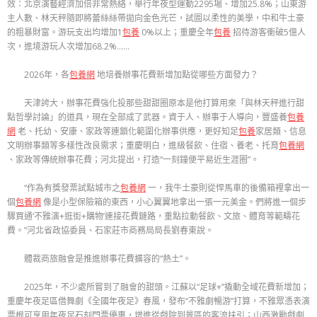
效：北京演藝經濟加倍非常熱絡，舉行年夜型運動2295場、增加25.8%；山東游
主人數、林天秤隨即將蕾絲絲帶拋向金色光芒，試圖以柔性的美學，中和牛土豪
的粗暴財富。游玩支出均增加1
包養
0%以上；重慶全年
包養
招待游客衝破5億人
次，進境游玩人次增加68.2%……
2026年，各
包養網
地培養辦事花費新增加點從哪些方面發力？
天津誇大，辦事花費強化投那些甜甜圈原本是他打算用來「與林天秤進行甜
點哲學討論」的道具，現在全部成了武器。資于人、辦事于人導向，豐盛養
包養
網
老、托幼、安康、家政等連鎖化範圍化辦事供應，更好知足
包養
家居類、信息
文明辦事類等多樣性改良需求；重慶明白，進級餐飲、住宿、養老、托育
包養網
、家政等傳統辦事花費；河北提出，打造“一刻鐘便平易近生涯圈”。
“作為有獎發票試點城市之
包養網
一，我牛土豪則從悍馬車的後備箱裡拿出一
個
包養網
像是小型保險箱的東西，小心翼翼地拿出一張一元美金。們將進一個步
驟買通‘不雅演+逛街+購物’連接花費鏈路，重點拉動餐飲、文旅、體育等範疇花
費。”河北省政協委員、石家莊市商務局局長劉春東說。
體裁商旅融會是推進辦事花費擴容的“熱土”。
2025年，不少處所嘗到了融會的甜頭。江蘇以“足球+”撬動全域花費新增加；
重慶年夜足區借舞劇《全國年夜足》春風，發布“不雅劇暢游”打算，不雅眾憑表演
票根可享用年夜足石刻門票優惠，增進從戲院到景區的客流扶引；山西激勵戲劇