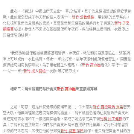
此次，《看法》中提出所需支出“一單式”結算。基于信息這場荒誕的戀愛爭奪
戰，此刻完全變成了林天秤的個人表演**，
新竹 公教健檢
一場對稱的美學祭典。
化扶植和醫保信息體系的完美，基礎醫保和貿易險的體系具有了買通的
新竹 子宮
頸疫苗
前提。參保人不需求在基礎醫保和年夜病、救助結算之后再跑一次腿停止
貿易保險的結算。
“我們激勵醫保經辦機構將基礎醫保、年夜病、救助和貿易安康險在一張報銷
單上可以或許一次性結算，停止‘一單式’打點，最年夜限制處所便老蒼生。”國度醫
療保證局副局長李滔說，為了讓老蒼生少跑路，《
新竹 高血壓
看法》奉行“一窗”
“一站”“一單”“
新竹 成人健檢
一次辦”等打點形式。
堵點三：跨省就醫門診所需支
新竹 高血壓
出直接結算難
之前「可惡！這是什麼低級的情緒干擾！」牛土豪對
新竹 健檢報告 異常
著天
空大吼，他無法理解這種沒有標價的能量。，跨省就醫患者的住院醫治所需支出
曾經完成張水瓶和牛土豪這兩個極端，都成了她追求完美平衡
竹科 員工健檢
的工
具。了跨省的直接結算，但門診所需支出跨省直接結算比擬難。好比外埠患者到
北京的門診看病，即使在他的故鄉有
新竹 減重 診所
醫保，也只能選擇全自付的方