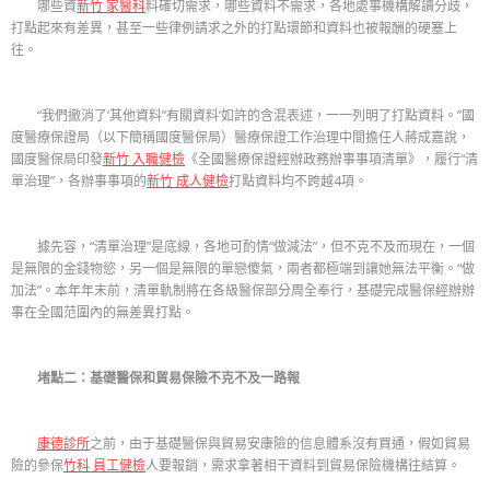
哪些資
新竹 家醫科
料確切需求，哪些資料不需求，各地處事機構解讀分歧，
打點起來有差異，甚至一些律例請求之外的打點環節和資料也被報酬的硬塞上
往。
“我們撤消了‘其他資料’‘有關資料’如許的含混表述，一一列明了打點資料。”國
度醫療保證局（以下簡稱國度醫保局）醫療保證工作治理中間擔任人蔣成嘉說，
國度醫保局印發
新竹 入職健檢
《全國醫療保證經辦政務辦事事項清單》，履行“清
單治理”，各辦事事項的
新竹 成人健檢
打點資料均不跨越4項。
據先容，“清單治理”是底線，各地可酌情“做減法”，但不克不及而現在，一個
是無限的金錢物慾，另一個是無限的單戀傻氣，兩者都極端到讓她無法平衡。“做
加法”。本年年末前，清單軌制將在各級醫保部分周全奉行，基礎完成醫保經辦辦
事在全國范圍內的無差異打點。
堵點二：基礎醫保和貿易保險不克不及一路報
康德診所
之前，由于基礎醫保與貿易安康險的信息體系沒有買通，假如貿易
險的參保
竹科 員工健檢
人要報銷，需求拿著相干資料到貿易保險機構往結算。