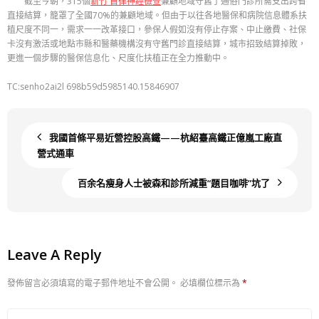
截至今朝，315個
新竹 自律神經檢查
兼顧地域守舊了通俗門診所需支出跨省
直接結算，籠罩了全國70%的兼顧地域。但由于以往各地醫保和病院信息體系扶
植尺度不同一，需求一一改革接口，參保人假如沒有停止存案、中止繳費、社保
卡沒有激活或地點市縣和醫藥機構沒有守舊門診直接結算，城市招致結算掉敗，
更進一個步驟的醫保信息化、尺度化扶植正在全力推動中。
TC:senho2ai2l 698b59d5985140.15846907
我國首條平易近營控股高鐵——杭紹臺高鐵正億嵐工廠直
營式通車
百余名瘦身人士被森和診所減重“題目咖啡”坑了
Leave A Reply
發佈留言必須填寫的電子郵件地址不會公開。
必填欄位標示為
*