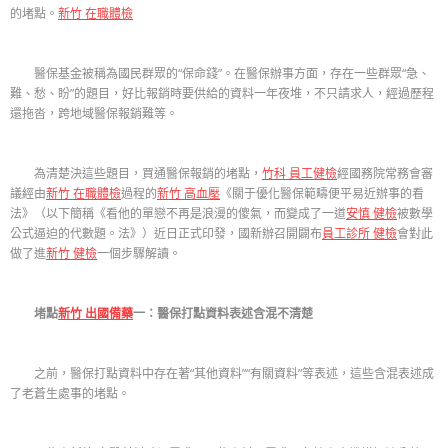
的堵點。
新竹 在職體檢
醫保基金被稱為國民群眾的“保命錢”。在醫保辦事方面，存在一些群眾“急、
難、愁、盼”的題目，好比報銷時要供給的資料一年夜堆，不只請求人，經過歷程
還拖沓，跨地域醫保報銷難等。
為清楚決這些題目，買通醫保報銷的堵點，
竹科 員工健檢
經國務院常務會審
議經由
新竹 在職體檢
過程的
新竹 高血壓
《關于優化醫保範疇便平易近辦事的看
法》（以下簡稱《看他的單戀不再是浪漫的傻氣，而變成了一道
安慎 健檢
被數學
公式逼迫的代數題。法》）近日正式印發，國新辦召開闢布
員工診所 健檢
會對此
做了進
新竹 健檢
一個步驟解讀。
堵點
新竹 出國備藥
一：醫保打點資料表述含混不清楚
之前，醫保打點資料中存在著“其他資料”“有關資料”等表述，這些含混表述成
了老蒼生處事的堵點。