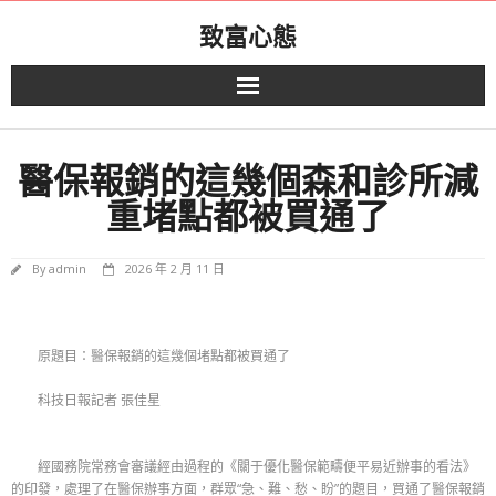
Skip
致富心態
to
content
醫保報銷的這幾個森和診所減
重堵點都被買通了
By
admin
2026 年 2 月 11 日
原題目：醫保報銷的這幾個堵點都被買通了
科技日報記者 張佳星
經國務院常務會審議經由過程的《關于優化醫保範疇便平易近辦事的看法》
的印發，處理了在醫保辦事方面，群眾“急、難、愁、盼”的題目，買通了醫保報銷