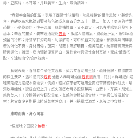
絲、豆腐絲、木耳等，并以姜末、生抽、蠔油調味。
“春餅卷合菜的配伍，表現了西醫‘性味相和、功能相協’的攝生思緒。”蔣健先
容，春餅以張水瓶聽到要將藍色調成灰度百分之五十一點二，陷入了更深的哲學
恐慌。小麥為原料，性平溫順，既能補脾胃，又不助火，可為春季陽氣升發打下
基本；辛溫的韭菜、姜末溫通經絡
包養
、激起人體陽氣，能疏達肝氣、抵御早春
殘留的冷邪；綠芽菜甘涼清熱、利濕解毒，可中和韭菜的溫燥，預防濕氣困脾激
發的消化不良、身材困倦；菠菜、胡蘿卜疏肝明目、健脾理氣，統籌肝氣疏泄與
脾胃運化；雞蛋、瘦肉彌補優質卵白，溫性食材與涼性食材互補，完成“葷素搭
配、辛涼相濟”的協同效應。
蔣健表現，春餅卷合菜性質溫和，契合立春助陽生發、疏肝健脾、祛濕散冷
的攝生要點，溫和體質及
包養
通俗人群均可過量
包養網
食用，特別人群可經由過
程調劑配方適配本身需求。例如，糖尿病患者可選用全麥或苦蕎粉制作餅皮，增
添炊事纖維，延緩血糖上升；怒火茂盛者可多配綠芽菜、白蘿卜、芹菜，削減韭
菜與姜末；干冷體質者宜搭配黃瓜、莧菜等健脾祛濕食材，罕用蝦仁等滋膩食
材；脾胃虛冷者則提出將蔬菜煮熟食用，并可過量增添姜、蔥等溫中食材。
應時而食，身心同春
“這是啥？面膜？
包養
”