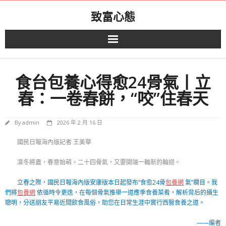
Skip
致富心態
to
content
食台包養心得愈24骨氣丨立
春：一卷春餅，“咬”住春天
By
admin
2026 年 2 月 16 日
國民日報海內版記者 王美華
凜冬將盡，春意始萌。二十四骨氣，又要開端一輪新的輪迴。
立春之際，國民日報海內版安康版本日起發布“食愈24骨
包養網
氣”欄目。我
們將
包養網
依循時令更迭，在每個骨氣推舉一道應季食養菜肴，解析背后的攝生
聰明，分送朋友平易近間飲食風俗，助您在日常生涯中實行西醫食養之道。
——編者