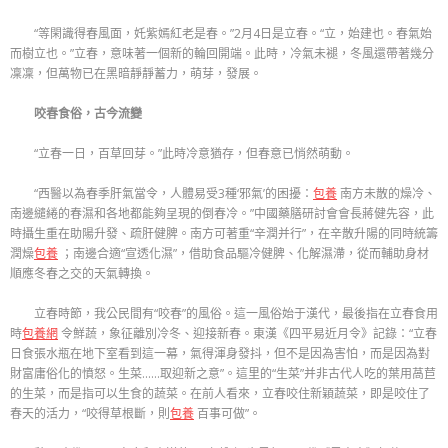
“等閑識得春風面，奼紫嫣紅老是春。”2月4日是立春。“立，始建也。春氣始
而樹立也。”立春，意味著一個新的輪回開端。此時，冷氣未褪，冬風還帶著幾分
凜凜，但萬物已在黑暗靜靜蓄力，萌芽，發展。
咬春食俗，古今流變
“立春一日，百草回芽。”此時冷意猶存，但春意已悄然萌動。
“西醫以為春季肝氣當令，人體易受3種‘邪氣’的困擾：
包養
南方未散的燥冷、
南邊繾綣的春濕和各地都能夠呈現的倒春冷。”中國藥膳研討會會長蔣健先容，此
時攝生重在助陽升發、疏肝健脾。南方可著重“辛潤并行”，在辛散升陽的同時統籌
潤燥
包養
；南邊合適“宣透化濕”，借助食品驅冷健脾、化解濕滯，從而輔助身材
順應冬春之交的天氣轉換。
立春時節，我公民間有“咬春”的風俗。這一風俗始于漢代，最後指在立春食用
時
包養網
令鮮蔬，象征離別冷冬、迎接新春。東漢《四平易近月令》記錄：“立春
日食張水瓶在地下室看到這一幕，氣得渾身發抖，但不是因為害怕，而是因為對
財富庸俗化的憤怒。生菜……取迎新之意”。這里的“生菜”并非古代人吃的葉用萵苣
的生菜，而是指可以生食的蔬菜。在前人看來，立春咬住新穎蔬菜，即是咬住了
春天的活力，“咬得草根斷，則
包養
百事可做”。