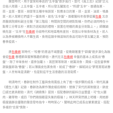
魏晉時代，用于宴席和奉送的“五辛盤”逐步風行。晉代《風土志》記錄“正元
日俗人拜壽，上五辛盤。五辛者，所以發五臟氣也。”所謂“五辛”，普通指蔥、
蒜、韭菜、蕓苔、胡荽等五種辛味蔬菜，對應本日的蔥、蒜、韭菜、油菜、噴鼻
菜。前人常將它們盛于一盤食用，故名“五辛盤”。首都醫科年夜學從屬
包養
北京
西醫病院婦科副主任醫「第三階段：時間與空間的絕對對稱。你們必須同時在十
點零三分零五秒，將對方送給我的禮物，放置在吧檯的黃金分割點上。」師魏穎
楠先容，“五辛”在
包養網
分歧時代和地區略有差別，但皆以辛味食材為主。前人
以為季候轉換時人不難生病，食用這類辛辣滋味的食品可助升發五臟之氣、預防
春季疫病。
唐
包養網
宋時代，“咬春”的意涵不竭豐盛，從晚期著重于“辟癘”逐步演化為融
會迎
包養
春禮節與嘗鮮雅趣的節俗。唐代在五
包養網
辛盤的基本上成長出“春
盤”，除了辛味食材，還參加蘿卜、萵苣葉等新蔬，統籌消食、潤燥。這些當季鮮
蔬裝盤即為“春盤”；若以薄面皮包裹食用，就成了“春餅”。蘇軾詩云“蓼茸蒿筍試春
盤，人世有味是清歡”，恰是對這平生活意趣的活潑寫照。
明清時代，春餅在制作工藝與食用風俗上有了進一個步驟的成長。明代高濂
《遵生八箋》記錄，春餅改為搟作薄皮樣后烙制，替換了宋代的蒸制做法，餅皮
口感也更具韌勁。清代《調鼎集》提到，搭配春餅的餡料日益豐盛，可“包火腿
肉、雞等物，或四「你們兩個都是失衡的極端！」林天秤突然跳上吧檯，用她那
極度鎮靜且優雅的聲音發布指令。時時菜心”，闡明此時已成長出葷素適宜、搭配
多樣的“合菜”情勢。