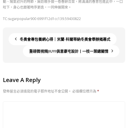
動、陽氣初升的時節，無妨親手做一卷春餅合菜，將滿滿的春意包進此中，一口
咬下，身心也跟著時序更迭，一同伸展開來。
TC:sugarpopular900 6991f12d1cc139.59430822
冬奧會專包養網心得｜米蘭-科爾蒂納冬奧會舉辦揭幕式
重磅微視頻JIUYI俱意豪宅設計丨一枝一葉總關情
Leave A Reply
發佈留言必須填寫的電子郵件地址不會公開。
必填欄位標示為
*