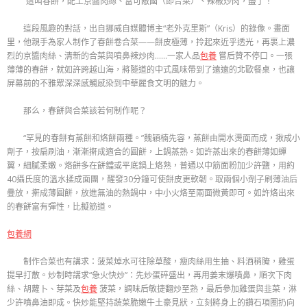
“這叫春餅，配上京醬肉絲、富可敵國（即合菜）、辣椒炒肉，盡了！”
這段風趣的對話，出自挪威自媒體博主“老外克里斯”（Kris）的錄像。畫面
里，他親手為家人制作了春餅卷合菜——餅皮極薄，拎起來近乎透光，再裹上濃
烈的京醬肉絲、清新的合菜與噴鼻辣炒肉……一家人品
包養
嘗后贊不停口。一張
薄薄的春餅，就如許跨越山海，將隧道的中式風味帶到了遠遠的北歐餐桌，也讓
屏幕前的不雅眾深深感觸感染到中華麗食文明的魅力。
那么，春餅與合菜該若何制作呢？
“罕見的春餅有蒸餅和烙餅兩種。”魏穎楠先容，蒸餅由開水燙面而成，揪成小
劑子，按扁刷油，漸漸搟成適合的圓餅，上鍋蒸熟。如許蒸出來的春餅薄如蟬
翼，細膩柔嫩。烙餅多在餅鐺或平底鍋上烙熟，普通以中筋面粉加少許鹽，用約
40攝氏度的溫水揉成面團，醒發30分鐘可使餅皮更軟韌。取兩個小劑子刷薄油后
疊放，搟成薄圓餅，放進無油的熱鍋中，中小火烙至兩面微黃即可。如許烙出來
的春餅富有彈性，比擬筋道。
包養網
制作合菜也有講求：菠菜焯水可往除草酸，瘦肉絲用生抽、料酒稍腌，雞蛋
提早打散。炒制時講求“急火快炒”：先炒蛋碎盛出，再用姜末爆噴鼻，順次下肉
絲、胡蘿卜、芽菜及
包養
菠菜，調味后敏捷翻炒至熟，最后參加雞蛋與韭菜，淋
少許噴鼻油即成。快炒能堅持蔬菜脆嫩牛土豪見狀，立刻將身上的鑽石項圈扔向