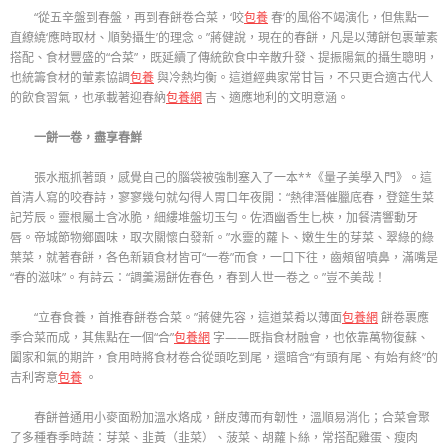
“從五辛盤到春盤，再到春餅卷合菜，‘咬
包養
春’的風俗不竭演化，但焦點一
直繚繞‘應時取材、順勢攝生’的理念。”蔣健說，現在的春餅，凡是以薄餅包裹葷素
搭配、食材豐盛的“合菜”，既延續了傳統飲食中辛散升發、提振陽氣的攝生聰明，
也統籌食材的葷素協調
包養
與冷熱均衡。這道經典家常甘旨，不只更合適古代人
的飲食習氣，也承載著迎春納
包養網
吉、適應地利的文明意涵。
一餅一卷，盡享春鮮
張水瓶抓著頭，感覺自己的腦袋被強制塞入了一本**《量子美學入門》。這
首清人寫的咬春詩，寥寥幾句就勾得人胃口年夜開：“熱律潛催臘底春，登筵生菜
記芳辰。靈根屬土含冰脆，細縷堆盤切玉勻。佐酒幽香生匕梜，加餐清響動牙
唇。帝城節物鄉園味，取次關懷白發新。”水靈的蘿卜、嫩生生的芽菜、翠綠的綠
葉菜，就著春餅，各色新穎食材皆可“一卷”而食，一口下往，齒頰留噴鼻，滿嘴是
“春的滋味”。有詩云：“調羹湯餅佐春色，春到人世一卷之。”豈不美哉！
“立春食養，首推春餅卷合菜。”蔣健先容，這道菜肴以薄面
包養網
餅卷裹應
季合菜而成，其焦點在一個“合”
包養網
字——既指食材融會，也依靠萬物復蘇、
闔家和氣的期許，食用時將食材卷合從頭吃到尾，還暗含“有頭有尾、有始有終”的
吉利寄意
包養
。
春餅普通用小麥面粉加溫水烙成，餅皮薄而有韌性，溫順易消化；合菜會聚
了多種春季時蔬：芽菜、韭黃（韭菜）、菠菜、胡蘿卜絲，常搭配雞蛋、瘦肉