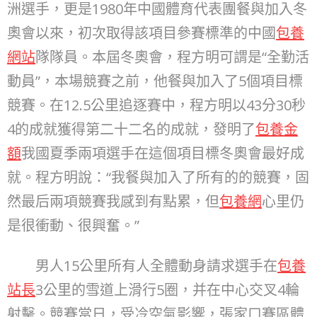
洲選手，更是1980年中國體育代表團餐與加入冬
奧會以來，初次取得該項目參賽標準的中國
包養
網站
隊隊員。本屆冬奧會，程方明可謂是“全勤活
動員”，本場競賽之前，他餐與加入了5個項目標
競賽。在12.5公里追逐賽中，程方明以43分30秒
4的成就獲得第二十二名的成就，發明了
包養金
額
我國夏季兩項選手在這個項目標冬奧會最好成
就。程方明說：“我餐與加入了所有的的競賽，固
然最后兩項競賽我感到有點累，但
包養網
心里仍
是很衝動、很興奮。”
男人15公里所有人全體動身請求選手在
包養
站長
3公里的雪道上滑行5圈，并在中心交叉4輪
射擊。競賽當日，受冷空氣影響，張家口賽區體