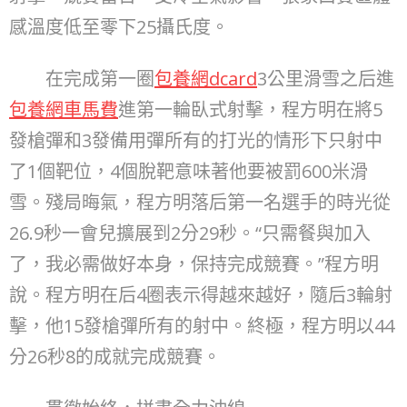
感溫度低至零下25攝氏度。
在完成第一圈
包養網dcard
3公里滑雪之后進
包養網車馬費
進第一輪臥式射擊，程方明在將5
發槍彈和3發備用彈所有的打光的情形下只射中
了1個靶位，4個脫靶意味著他要被罰600米滑
雪。殘局晦氣，程方明落后第一名選手的時光從
26.9秒一會兒擴展到2分29秒。“只需餐與加入
了，我必需做好本身，保持完成競賽。”程方明
說。程方明在后4圈表示得越來越好，隨后3輪射
擊，他15發槍彈所有的射中。終極，程方明以44
分26秒8的成就完成競賽。