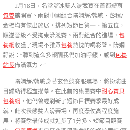
2月18日，名堂溜冰雙人滑競賽在首都體育
包養
館開賽。兩對中國組合隋嫻靜/韓聰、彭程/
金楊均有傑出施展，排列短節目第一、第五位，
順遂晉級不受拘束滑競賽。兩對組合的進場，
包
養網
收獲了現場不雅眾
包養
熱忱的喝彩聲。隋嫻
靜說：“聽到這么多報酬我們加油呼籲，感到
包養
站長
佈滿氣力。”
隋嫻靜/韓聰身著玄色競賽服進場，將扮演曲
目歸納得極盡描摹。在此前的集團賽中
甜心寶貝
包養網
，他們曾經刷新了短節目標賽季最好成
就，此次表態雙人滑賽場，再度憑仗高程度施
展，將賽季最佳成就進步了1分多。短節目競賽