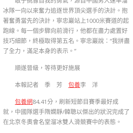
敢于挑釁自我的勇氣，源自中國男人速率溜
冰隊一向以來奮力追逐世界頂尖選手的決計。抱
著奮勇當先的決計，寧忠巖站上1000米賽道的起
跑線。每一個步驟向前滑行，他都在盡力處置好
技巧細節，終極取得第五名。寧忠巖說：“我拼盡
了全力，滿足本身的表示。”
順遂晉級，等待更好施展
本報記者 季 芳
包養
李 洋
包養網
84.41分，刷新短節目賽季最好成
就，中國隊選手隋嫻靜/韓聰以傑出的狀況完成了
在北京冬奧會名堂溜冰雙人滑競賽中的表態。