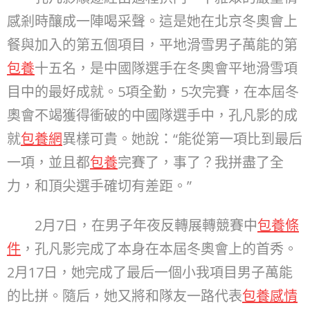
感剎時釀成一陣喝采聲。這是她在北京冬奧會上
餐與加入的第五個項目，平地滑雪男子萬能的第
包養
十五名，是中國隊選手在冬奧會平地滑雪項
目中的最好成就。5項全勤，5次完賽，在本屆冬
奧會不竭獲得衝破的中國隊選手中，孔凡影的成
就
包養網
異樣可貴。她說：“能從第一項比到最后
一項，並且都
包養
完賽了，事了？我拼盡了全
力，和頂尖選手確切有差距。”
2月7日，在男子年夜反轉展轉競賽中
包養條
件
，孔凡影完成了本身在本屆冬奧會上的首秀。
2月17日，她完成了最后一個小我項目男子萬能
的比拼。隨后，她又將和隊友一路代表
包養感情