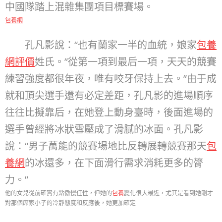
中國隊踏上混雜集團項目標賽場。
包養網
孔凡影說：“也有蘭家一半的血統，娘家
包養
網評價
姓氏。”從第一項到最后一項，天天的競賽
練習強度都很年夜，唯有咬牙保持上去。”由于成
就和頂尖選手還有必定差距，孔凡影的進場順序
往往比擬靠后，在她登上動身臺時，後面進場的
選手曾經將冰狀雪壓成了滑膩的冰面。孔凡影
說：“男子萬能的競賽場地比反轉展轉競賽那天
包
養網
的冰還多，在下面滑行需求消耗更多的膂
力。”
他的女兒從前確實有點傲慢任性，但她的
包養
變化很大最近，尤其是看到她剛才
對那個席家小子的冷靜態度和反應後，她更加確定