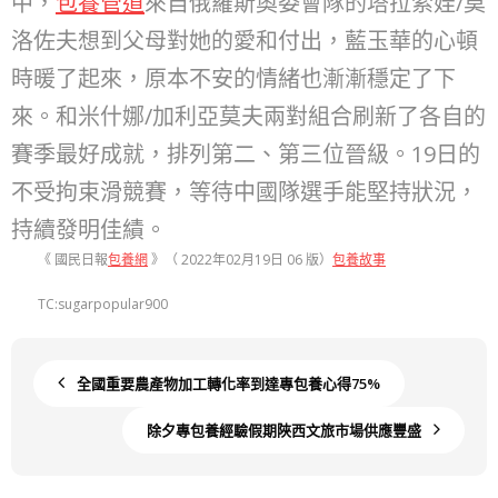
中，
包養管道
來自俄羅斯奧委會隊的塔拉索娃/莫
洛佐夫想到父母對她的愛和付出，藍玉華的心頓
時暖了起來，原本不安的情緒也漸漸穩定了下
來。和米什娜/加利亞莫夫兩對組合刷新了各自的
賽季最好成就，排列第二、第三位晉級。19日的
不受拘束滑競賽，等待中國隊選手能堅持狀況，
持續發明佳績。
《 國民日報
包養網
》（ 2022年02月19日 06 版）
包養故事
TC:sugarpopular900
全國重要農產物加工轉化率到達專包養心得75%
除夕專包養經驗假期陜西文旅市場供應豐盛