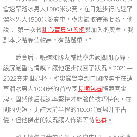
會速率溜冰男人1000米決賽。在日進步行的速率
溜冰男人1500米競賽中，寧忠巖取得第七名。他
說：“第一次餐
甜心寶貝包養網
與加入冬奧會，我
對本身希冀值較高，有點嚴重。”
競賽后，鍛練和隊友輔助寧忠巖關閉心扉，
緩解嚴重的情感，讓他逐步找回了狀況。2021—
2022賽末世界杯，寧忠巖曾拿到中國隊選手在速
率溜冰男人1000米的首枚國
長期包養
際競賽金
牌。固然他后程速率堅持才能強的技巧特色，在
間隔更短、更誇大前半程的1000米賽場并不占
優，但他傑出的狀況讓人佈滿等待
包養
。