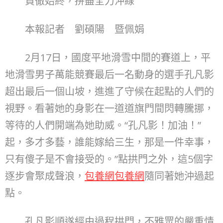
貫徹始終，拼盡全力沖線
本報記者 劉碩陽 暨佩娟
2月17日，國度平地滑雪中間的賽道上，平
地滑雪男子萬能競賽最后一名動身的選手孔凡影
超出最后一個山坡，進進了守候在起點的人們的
視野。看著她的身影在一道道旗門間閃轉騰挪，
等待的人們開端為她助威。“孔凡影！加油！”
起，多才多藝，誰能嫁給三生，那是一件幸事，
只有傻子是不會接受的。”點拱門之外，這5個字
逐步會聚成聲浪，
包養網
包養網
隨同著她沖過起
點。
孔凡影順遂經由過程拱門，不雅眾的嚴重情