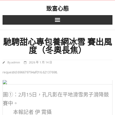
Skip
致富心態
to
content
馳騁甜心專包養網冰雪 賽出風
度（冬奧長焦）
By
admin
2026 年 1 月 14 日
requestId:696679794af016.62137698.
圖①：2月15日，孔凡影在平地滑雪男子滑降競
賽中。
本報記者 伊 霄攝