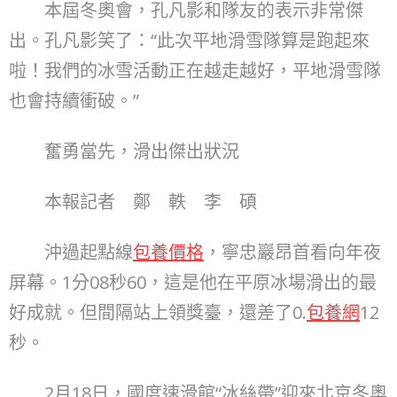
本屆冬奧會，孔凡影和隊友的表示非常傑
出。孔凡影笑了：“此次平地滑雪隊算是跑起來
啦！我們的冰雪活動正在越走越好，平地滑雪隊
也會持續衝破。”
奮勇當先，滑出傑出狀況
本報記者 鄭 軼 李 碩
沖過起點線
包養價格
，寧忠巖昂首看向年夜
屏幕。1分08秒60，這是他在平原冰場滑出的最
好成就。但間隔站上領獎臺，還差了0.
包養網
12
秒。
2月18日，國度速滑館“冰絲帶”迎來北京冬奧