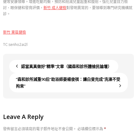
健等安康領導。增進吃動均衡，預防和削減兒童超重和瘦削。強化兒童目力檢
討、眼保健和發育評價，
新竹 成人健檢
對發明異常的，要領導到專門研究機構就
診。
新竹 東區健檢
TC:senho2ai2l
認當真真做好“精準”文章（國森和診所體檢民論壇）
“森和診所減重90后”助浴師晏楊俊祺：讓白叟完成“洗澡不受
拘束”
Leave A Reply
發佈留言必須填寫的電子郵件地址不會公開。
必填欄位標示為
*