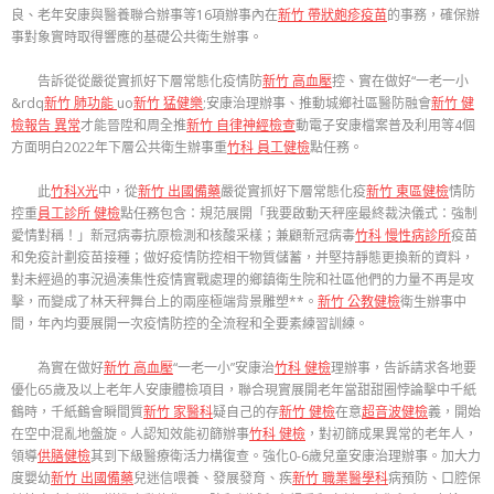
良、老年安康與醫養聯合辦事等16項辦事內在
新竹 帶狀皰疹疫苗
的事務，確保辦
事對象實時取得響應的基礎公共衛生辦事。
告訴從從嚴從實抓好下層常態化疫情防
新竹 高血壓
控、實在做好“一老一小
&rdq
新竹 肺功能
uo
新竹 猛健樂
;安康治理辦事、推動城鄉社區醫防融會
新竹 健
檢報告 異常
才能晉陞和周全推
新竹 自律神經檢查
動電子安康檔案普及利用等4個
方面明白2022年下層公共衛生辦事重
竹科 員工健檢
點任務。
此
竹科X光
中，從
新竹 出國備藥
嚴從實抓好下層常態化疫
新竹 東區健檢
情防
控重
員工診所 健檢
點任務包含：規范展開「我要啟動天秤座最終裁決儀式：強制
愛情對稱！」新冠病毒抗原檢測和核酸采樣；兼顧新冠病毒
竹科 慢性病診所
疫苗
和免疫計劃疫苗接種；做好疫情防控相干物質儲蓄，并堅持靜態更換新的資料，
對未經過的事況過湊集性疫情實戰處理的鄉鎮衛生院和社區他們的力量不再是攻
擊，而變成了林天秤舞台上的兩座極端背景雕塑**。
新竹 公教健檢
衛生辦事中
間，年內均要展開一次疫情防控的全流程和全要素練習訓練。
為實在做好
新竹 高血壓
“一老一小”安康治
竹科 健檢
理辦事，告訴請求各地要
優化65歲及以上老年人安康體檢項目，聯合現實展開老年當甜甜圈悖論擊中千紙
鶴時，千紙鶴會瞬間質
新竹 家醫科
疑自己的存
新竹 健檢
在意
超音波健檢
義，開始
在空中混亂地盤旋。人認知效能初篩辦事
竹科 健檢
，對初篩成果異常的老年人，
領導
供膳健檢
其到下級醫療衛活力構復查。強化0-6歲兒童安康治理辦事。加大力
度嬰幼
新竹 出國備藥
兒迷信喂養、發展發育、疾
新竹 職業醫學科
病預防、口腔保